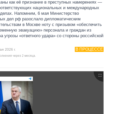
аны как её признание в преступных намерениях —
соответствующих национальных и международных
делах. Напомним, 6 мая Министерство
ных дел рф разослало дипломатическим
тельствам в Москве ноту с призывом «обеспечить
еменную эвакуацию» персонала и граждан из
за угрозы «ответного удара» со стороны российской
В ПРОЦЕССЕ
ая 2026 г.
олнения через 2 месяца.