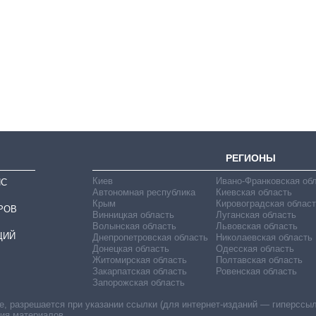
Экономика ИИ-
гигантов: сколько
стоят и
зарабатывают
OpenAI и Anthropic
РЕГИОНЫ
Киев
Ивано-Франковская об
ИС
Автономная республика
Киевская область
Крым
Кировоградская област
РОВ
Винницкая область
Луганская область
Волынская область
Львовская область
ЦИЙ
Днепропетровская область
Николаевская область
Донецкая область
Одесская область
Житомирская область
Полтавская область
Закарпатская область
Ровенская область
Запорожская область
 разрешается при указании ссылки (для интернет-изданий — гиперссылки
ния материалов.