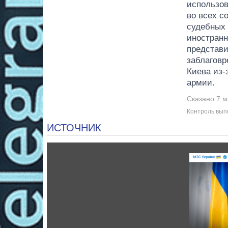
использов
во всех 
судебных 
иностран
представи
заблаговр
Киева из-
армии.
Сказано 7 м
Контроль вып
ИСТОЧНИК