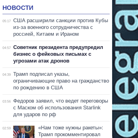
НОВОСТИ
США расширили санкции против Кубы
05:17
из-за военного сотрудничества с
россией, Китаем и Ираном
Советник президента предупредил
04:57
бизнес о фейковых письмах с
угрозами атак дронов
Трамп подписал указы,
04:39
ограничивающие право на гражданство
по рождению в США
Федоров заявил, что ведет переговоры
03:56
с Маском об использования Starlink
для ударов по рф
«Нам тоже нужны ракеты»:
02:59
Трамп прокомментировал