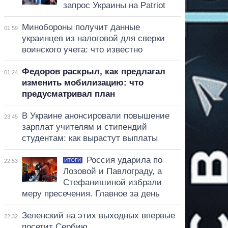
запрос Украины на Patriot
Минобороны получит данные
01:59
украинцев из налоговой для сверки
воинского учета: что известно
Федоров раскрыл, как предлагал
01:24
изменить мобилизацию: что
предусматривал план
В Украине анонсировали повышение
23:45
зарплат учителям и стипендий
студентам: как вырастут выплаты
Россия ударила по
ИТОГИ
22:53
Лозовой и Павлограду, а
Стефанишиной избрали
меру пресечения. Главное за день
Зеленский на этих выходных впервые
22:32
посетит Сербию