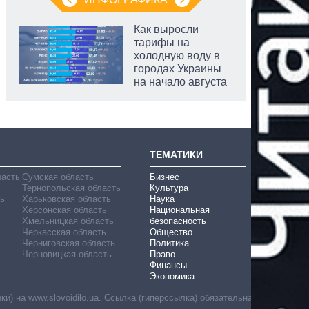
Как выросли
тарифы на
холодную воду в
городах Украины
на начало августа
аспирант
ТЕМАТИКИ
ласть
Сумская область
Бизнес
Тернопольская область
Культура
ь
Харьковская область
Наука
Херсонская область
Национальная
Хмельницкая область
безопасность
Черкасская область
Общество
Черниговская область
Политика
Черновицкая область
Право
Финансы
Экономика
) на www.slovoidilo.ua. Ссылка (гиперссылка) обязательна