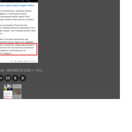
raine_MFA/8979 (420 × 741)