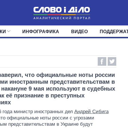
КИ
ИНФОГРАФИКА
ВИДЕО
ПОДДЕРЖА
ИС
ЛЕНТА
ВЕРХОВНАЯ РАДА
СОБЫТИЯ
СТАТЬИ
КАБИНЕТ МИНИСТРОВ
МНЕНИЯ
ОБЗОРЫ
ГЛАВЫ ОБЛАДМИНИ
ДАЙДЖЕСТЫ
ПОЛИТИКА
ДЕПУТАТЫ
ЭКОНОМИКА
КОМИТЕТЫ
ФРАКЦИИ
ОБЩЕСТВО
ОКРУГА
МИР
заверил, что официальные ноты россии
ами иностранным представительствам в
 накануне 9 мая используют в судебных
ак её признание в преступных
ниях
6 года министр иностранных дел
Андрей Сибига
что официальные ноты россии с угрозами
ым представительствам в Украине будут