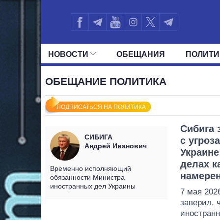
НОВОСТИ
ОБЕЩАНИЯ
ПОЛИТИ
ВСЕ ПОЛИТИКИ
ПРЕЗИДЕНТ И ОФ
ОБЕЩАНИЕ ПОЛИТИКА
ПОДПИСАТЬСЯ НА ПОЛИТИКА
Сибига 
СИБИГА
с угроз
Андрей Иванович
Украине
делах к
Временно исполняющий
намере
обязанности Министра
иностранных дел Украины
7 мая 202
заверил, 
иностранн