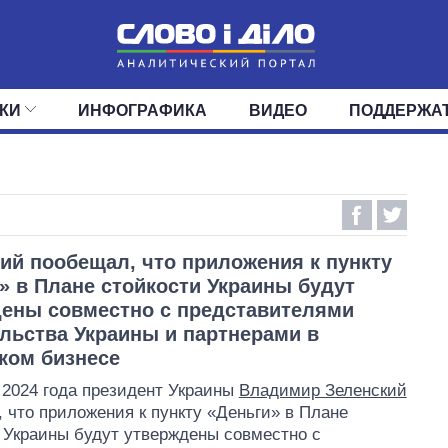
КИ
ИНФОГРАФИКА
ВИДЕО
ПОДДЕРЖА
ИС
ЛЕНТА
ВЕРХОВНАЯ РАДА
СОБЫТИЯ
СТАТЬИ
КАБИНЕТ МИНИСТРОВ
МНЕНИЯ
ОБЗОРЫ
ГЛАВЫ ОБЛАДМИНИ
ДАЙДЖЕСТЫ
ПОЛИТИКА
ДЕПУТАТЫ
ЭКОНОМИКА
КОМИТЕТЫ
ФРАКЦИИ
ОБЩЕСТВО
ОКРУГА
МИР
ий пообещал, что приложения к пункту
» в Плане стойкости Украины будут
ены совместно с представителями
льства Украины и партнерами в
ком бизнесе
 2024 года президент Украины
Владимир Зеленский
 что приложения к пункту «Деньги» в Плане
 Украины будут утверждены совместно с