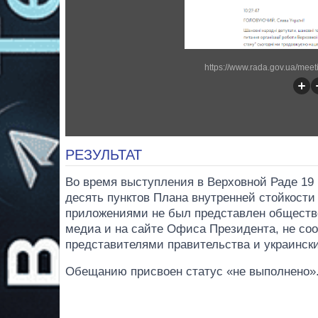
https://www.rada.gov.ua/meet
РЕЗУЛЬТАТ
Во время выступления в Верховной Раде 19
десять пунктов Плана внутренней стойкости
приложениями не был представлен обществе
медиа и на сайте Офиса Президента, не со
представителями правительства и украинск
Обещанию присвоен статус «не выполнено»