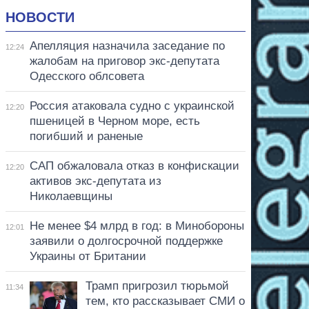
НОВОСТИ
Апелляция назначила заседание по
12:24
жалобам на приговор экс-депутата
Одесского облсовета
Россия атаковала судно с украинской
12:20
пшеницей в Черном море, есть
погибший и раненые
САП обжаловала отказ в конфискации
12:20
активов экс-депутата из
Николаевщины
Не менее $4 млрд в год: в Минобороны
12:01
заявили о долгосрочной поддержке
Украины от Британии
Трамп пригрозил тюрьмой
11:34
тем, кто рассказывает СМИ о