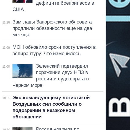
дефиците боеприпасов в
США
Замглавы Запорожского облсовета
11:26
продлили обязанности еще на два
месяца
МОН обновило сроки поступления в
11:09
аспирантуру: что изменилось
Зеленский подтвердил
11:00
поражение двух НПЗ в
россии и судов врага в
Черном море
Экс-командующему логистикой
10:35
Воздушных сил сообщили о
подозрении в незаконном
обогащении
Россия ударила по
10:10