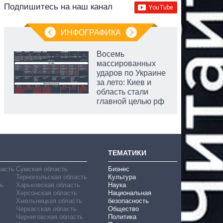
Подпишитесь на наш канал
ИНФОГРАФИКА
Восемь
массированных
ударов по Украине
за лето: Киев и
область стали
главной целью рф
ТЕМАТИКИ
ласть
Сумская область
Бизнес
Тернопольская область
Культура
ь
Харьковская область
Наука
Херсонская область
Национальная
Хмельницкая область
безопасность
Черкасская область
Общество
Черниговская область
Политика