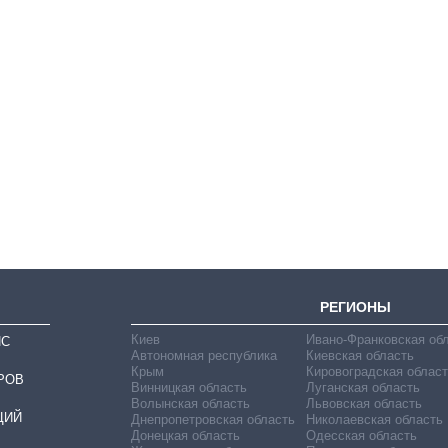
Как выросли
тарифы на
холодную воду в
городах Украины
на начало августа
РЕГИОНЫ
Киев
Ивано-Франковская об
ИС
Автономная республика
Киевская область
Крым
Кировоградская област
РОВ
Винницкая область
Луганская область
Волынская область
Львовская область
ЦИЙ
Днепропетровская область
Николаевская область
Донецкая область
Одесская область