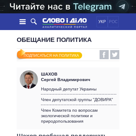
УКР
РОС
НОВОСТИ
ОБЕЩАНИЕ ПОЛИТИКА
ОБЕЩАНИЯ
ЛЕНТА
ПОЛИТИКА
ПОДПИСАТЬСЯ НА ПОЛИТИКА
СОБЫТИЯ
ЭКОНОМИКА
ПОЛИТИКИ
СТАТЬИ
ОБЩЕСТВО
ШАХОВ
ИНФОГРАФИКА
МНЕНИЯ
МИР
ВСЕ ПОЛИТИКИ
Сергей Владимирович
ОБЗОРЫ
ПРЕЗИДЕНТ И ОФИС
Народный депутат Украины
ВИДЕО
ДАЙДЖЕСТЫ
ВЕРХОВНАЯ РАДА
Член депутатской группы "ДОВИРА"
ПОДДЕРЖАТЬ
КАБИНЕТ МИНИСТРОВ
Член Комитета по вопросам
ГЛАВЫ ОБЛАДМИНИСТРАЦИЙ
экологической политики и
СРАВНЕНИЕ ПОЛИТИКОВ
природопользования
МЭРЫ
ВСЕ ПЕРСОНЫ
Шахов пообещал поддержать