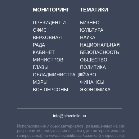
МОНИТОРИНГ
ТЕМАТИКИ
ПРЕЗИДЕНТ И
БИЗНЕС
ОФИС
КУЛЬТУРА
ВЕРХОВНАЯ
НАУКА
РАДА
НАЦИОНАЛЬНАЯ
КАБИНЕТ
БЕЗОПАСНОСТЬ
МИНИСТРОВ
ОБЩЕСТВО
ГЛАВЫ
ПОЛИТИКА
ОБЛАДМИНИСТРАЦИЙ
ПРАВО
МЭРЫ
ФИНАНСЫ
ВСЕ ПЕРСОНЫ
ЭКОНОМИКА
info@slovoidilo.ua
Использование любых материалов, размещённых на сайте,
разрешается при указании ссылки (для интернет-изданий —
гиперссылки) на www.slovoidilo.ua. Ссылка (гиперссылка)