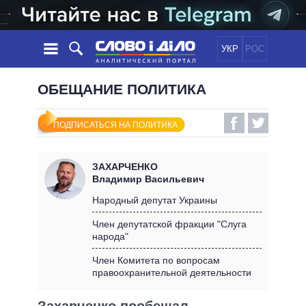
УКР
РОС
НОВОСТИ
ОБЕЩАНИЕ ПОЛИТИКА
ОБЕЩАНИЯ
ЛЕНТА
ПОЛИТИКА
ПОДПИСАТЬСЯ НА ПОЛИТИКА
СОБЫТИЯ
ЭКОНОМИКА
ПОЛИТИКИ
СТАТЬИ
ОБЩЕСТВО
ЗАХАРЧЕНКО
ИНФОГРАФИКА
МНЕНИЯ
МИР
ВСЕ ПОЛИТИКИ
Владимир Васильевич
ОБЗОРЫ
ПРЕЗИДЕНТ И ОФИС
Народный депутат Украины
ВИДЕО
ДАЙДЖЕСТЫ
ВЕРХОВНАЯ РАДА
Член депутатской фракции "Слуга
ПОДДЕРЖАТЬ
народа"
КАБИНЕТ МИНИСТРОВ
ГЛАВЫ ОБЛАДМИНИСТРАЦИЙ
Член Комитета по вопросам
СРАВНЕНИЕ ПОЛИТИКОВ
правоохранительной деятельности
МЭРЫ
ВСЕ ПЕРСОНЫ
Захарченко пообещал