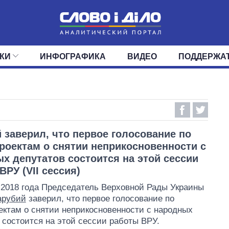
КИ
ИНФОГРАФИКА
ВИДЕО
ПОДДЕРЖА
ИС
ЛЕНТА
ВЕРХОВНАЯ РАДА
СОБЫТИЯ
СТАТЬИ
КАБИНЕТ МИНИСТРОВ
МНЕНИЯ
ОБЗОРЫ
ГЛАВЫ ОБЛАДМИНИ
ДАЙДЖЕСТЫ
ПОЛИТИКА
ДЕПУТАТЫ
ЭКОНОМИКА
КОМИТЕТЫ
ФРАКЦИИ
ОБЩЕСТВО
ОКРУГА
МИР
 заверил, что первое голосование по
роектам о снятии неприкосновенности с
х депутатов состоится на этой сессии
ВРУ (VII сессия)
 2018 года Председатель Верховной Рады Украины
арубий
заверил, что первое голосование по
ектам о снятии неприкосновенности с народных
 состоится на этой сессии работы ВРУ.