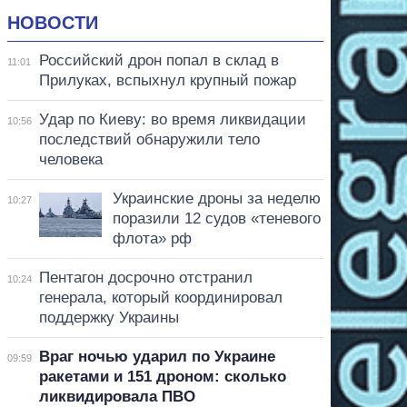
НОВОСТИ
Российский дрон попал в склад в
11:01
Прилуках, вспыхнул крупный пожар
Удар по Киеву: во время ликвидации
10:56
последствий обнаружили тело
человека
Украинские дроны за неделю
10:27
поразили 12 судов «теневого
флота» рф
Пентагон досрочно отстранил
10:24
генерала, который координировал
поддержку Украины
Враг ночью ударил по Украине
09:59
ракетами и 151 дроном: сколько
ликвидировала ПВО