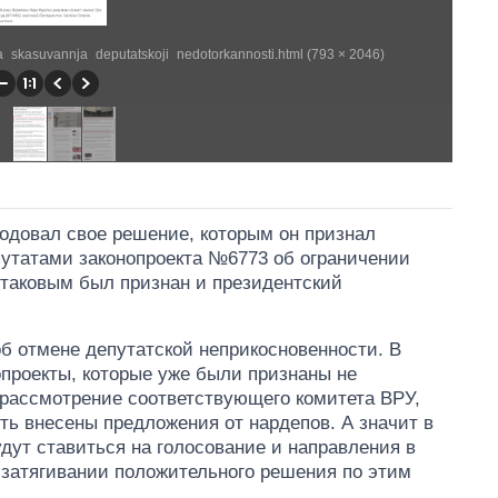
_na_skasuvannja_deputatskoji_nedotorkannosti.html (793 × 2046)
одовал свое решение, которым он признал
утатами законопроекта №6773 об ограничении
 таковым был признан и президентский
об отмене депутатской неприкосновенности. В
проекты, которые уже были признаны не
рассмотрение соответствующего комитета ВРУ,
ть внесены предложения от нардепов. А значит в
удут ставиться на голосование и направления в
 затягивании положительного решения по этим