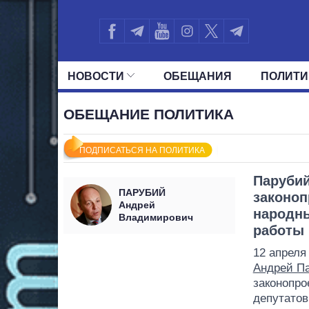
НОВОСТИ
ОБЕЩАНИЯ
ПОЛИТИ
ВСЕ ПОЛИТИКИ
ПРЕЗИДЕНТ И ОФ
ОБЕЩАНИЕ ПОЛИТИКА
ПОДПИСАТЬСЯ НА ПОЛИТИКА
Парубий
ПАРУБИЙ
законоп
Андрей
народны
Владимирович
работы 
12 апреля
Андрей П
законопро
депутатов