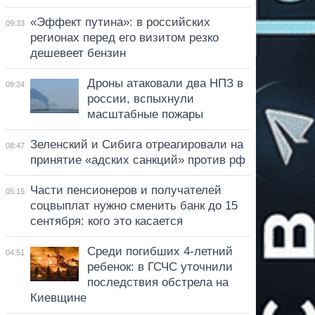
«Эффект путина»: в российских
09:33
регионах перед его визитом резко
дешевеет бензин
Дроны атаковали два НПЗ в
09:24
россии, вспыхнули
масштабные пожары
Зеленский и Сибига отреагировали на
08:47
принятие «адских санкций» против рф
Части пенсионеров и получателей
05:15
соцвыплат нужно сменить банк до 15
сентября: кого это касается
Среди погибших 4-летний
04:51
ребенок: в ГСЧС уточнили
последствия обстрела на
Киевщине