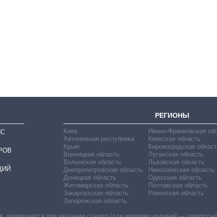
Как изменился
бюджет
Министерства
обороны за 13 лет
войны с россией
РЕГИОНЫ
Киев
Ивано-Франковская об
ИС
Автономная республика
Киевская область
Крым
Кировоградская област
РОВ
Винницкая область
Луганская область
Волынская область
Львовская область
ЦИЙ
Днепропетровская область
Николаевская область
Донецкая область
Одесская область
Житомирская область
Полтавская область
Закарпатская область
Ровенская область
Запорожская область
 разрешается при указании ссылки (для интернет-изданий — гиперссылки