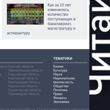
Как за 10 лет
изменилось
количество
поступающих в
бакалавриат,
магистратуру и
аспирантуру
ТЕМАТИКИ
ласть
Сумская область
Бизнес
Тернопольская область
Культура
ь
Харьковская область
Наука
Херсонская область
Национальная
Хмельницкая область
безопасность
Черкасская область
Общество
Черниговская область
Политика
Черновицкая область
Право
Финансы
Экономика
) на www.slovoidilo.ua. Ссылка (гиперссылка) обязательна