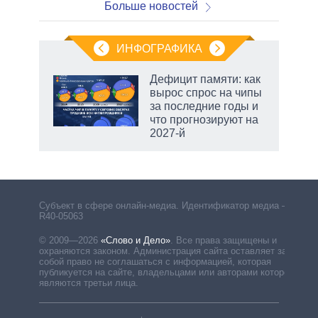
Больше новостей
ИНФОГРАФИКА
еля
Дефицит памяти: как
вырос спрос на чипы
за последние годы и
что прогнозируют на
2027-й
рф
Субъект в сфере онлайн-медиа. Идентификатор медиа –
R40-05063
© 2009—2026
«Слово и Дело»
.
Все права защищены и
охраняются законом. Администрация сайта оставляет за
собой право не соглашаться с информацией, которая
публикуется на сайте, владельцами или авторами которой
являются третьи лица.