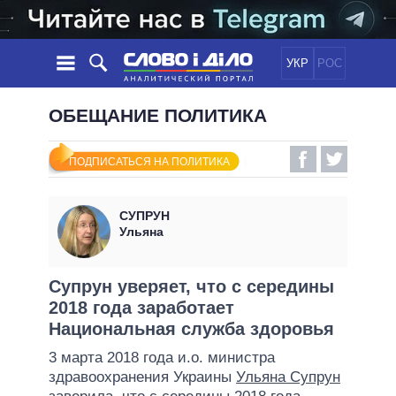
УКР
РОС
НОВОСТИ
ОБЕЩАНИЕ ПОЛИТИКА
ОБЕЩАНИЯ
ЛЕНТА
ПОЛИТИКА
ПОДПИСАТЬСЯ НА ПОЛИТИКА
СОБЫТИЯ
ЭКОНОМИКА
ПОЛИТИКИ
СТАТЬИ
ОБЩЕСТВО
СУПРУН
ИНФОГРАФИКА
МНЕНИЯ
МИР
ВСЕ ПОЛИТИКИ
Ульяна
ОБЗОРЫ
ПРЕЗИДЕНТ И ОФИС
ВИДЕО
ДАЙДЖЕСТЫ
ВЕРХОВНАЯ РАДА
Супрун уверяет, что с середины
ПОДДЕРЖАТЬ
2018 года заработает
КАБИНЕТ МИНИСТРОВ
Национальная служба здоровья
ГЛАВЫ ОБЛАДМИНИСТРАЦИЙ
СРАВНЕНИЕ ПОЛИТИКОВ
3 марта 2018 года и.о. министра
МЭРЫ
здравоохранения Украины
Ульяна Супрун
ВСЕ ПЕРСОНЫ