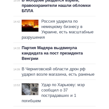
В Молдове раздался взрыв,
15:09
правоохранители нашли обломки
БПЛА
Россия ударила по
14:42
немецкому бизнесу в
Украине, есть масштабные
разрушения
Партия Мадяра выдвинула
14:33
кандидата на пост президента
Венгрии
В Черниговской области дрон рф
14:09
ударил возле магазина, есть раненые
Удар по Харькову: мэр
13:53
сообщил о 37
пострадавших и 1
погибшем