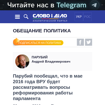
УКР
РОС
НОВОСТИ
ОБЕЩАНИЕ ПОЛИТИКА
ОБЕЩАНИЯ
ЛЕНТА
ПОЛИТИКА
ПОДПИСАТЬСЯ НА ПОЛИТИКА
СОБЫТИЯ
ЭКОНОМИКА
ПОЛИТИКИ
СТАТЬИ
ОБЩЕСТВО
ПАРУБИЙ
ИНФОГРАФИКА
МНЕНИЯ
МИР
ВСЕ ПОЛИТИКИ
Андрей Владимирович
ОБЗОРЫ
ПРЕЗИДЕНТ И ОФИС
ВИДЕО
ДАЙДЖЕСТЫ
ВЕРХОВНАЯ РАДА
Парубий пообещал, что в мае
ПОДДЕРЖАТЬ
2016 года ВРУ будет
КАБИНЕТ МИНИСТРОВ
рассматривать вопросы
ГЛАВЫ ОБЛАДМИНИСТРАЦИЙ
СРАВНЕНИЕ ПОЛИТИКОВ
реформирования работы
МЭРЫ
парламента
ВСЕ ПЕРСОНЫ