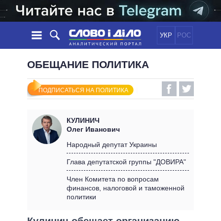
УКР
РОС
НОВОСТИ
ОБЕЩАНИЕ ПОЛИТИКА
ОБЕЩАНИЯ
ЛЕНТА
ПОЛИТИКА
ПОДПИСАТЬСЯ НА ПОЛИТИКА
СОБЫТИЯ
ЭКОНОМИКА
ПОЛИТИКИ
СТАТЬИ
ОБЩЕСТВО
КУЛИНИЧ
ИНФОГРАФИКА
МНЕНИЯ
МИР
ВСЕ ПОЛИТИКИ
Олег Иванович
ОБЗОРЫ
ПРЕЗИДЕНТ И ОФИС
Народный депутат Украины
ВИДЕО
ДАЙДЖЕСТЫ
ВЕРХОВНАЯ РАДА
Глава депутатской группы "ДОВИРА"
ПОДДЕРЖАТЬ
КАБИНЕТ МИНИСТРОВ
Член Комитета по вопросам
ГЛАВЫ ОБЛАДМИНИСТРАЦИЙ
финансов, налоговой и таможенной
СРАВНЕНИЕ ПОЛИТИКОВ
политики
МЭРЫ
ВСЕ ПЕРСОНЫ
Кулинич обещает организацию