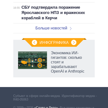
СБУ подтвердила поражение
16:55
Ярославского НПЗ и вражеских
кораблей в Керчи
Больше новостей
ИНФОГРАФИКА
еля
Экономика ИИ-
гигантов: сколько
стоят и
зарабатывают
OpenAI и Anthropic
Субъект в сфере онлайн-медиа. Идентификатор медиа –
R40-05063
© 2009—2026
«Слово и Дело»
.
Все права защищены и