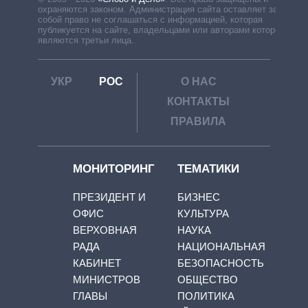
охраняются законом. Администрация сайта оставляет за
собой право не соглашаться с информацией, которая
публикуется на сайте, владельцами или авторами которой
являются третьи лица.
УКР
РОС
О НАС
КОНТАКТЫ
ПРАВИЛА
МОНИТОРИНГ
ТЕМАТИКИ
ПРЕЗИДЕНТ И
БИЗНЕС
ОФИС
КУЛЬТУРА
ВЕРХОВНАЯ
НАУКА
РАДА
НАЦИОНАЛЬНАЯ
КАБИНЕТ
БЕЗОПАСНОСТЬ
МИНИСТРОВ
ОБЩЕСТВО
ГЛАВЫ
ПОЛИТИКА