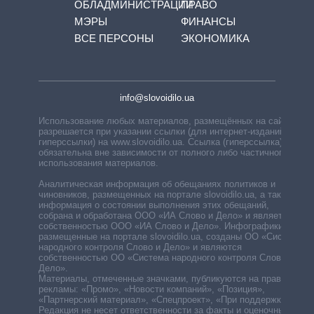
ОБЛАДМИНИСТРАЦИЙ
ПРАВО
МЭРЫ
ФИНАНСЫ
ВСЕ ПЕРСОНЫ
ЭКОНОМИКА
info@slovoidilo.ua
Использование любых материалов, размещённых на сайте,
разрешается при указании ссылки (для интернет-изданий —
гиперссылки) на www.slovoidilo.ua. Ссылка (гиперссылка)
обязательна вне зависимости от полного либо частичного
использования материалов.
Аналитическая информация об обещаниях политиков и
чиновников, размещенных на портале slovoidilo.ua, а также
информация о состоянии выполнения этих обещаний,
собрана и обработана ООО «ИА Слово и Дело» и является
собственностью ООО «ИА Слово и Дело». Инфографики,
размещенные на портале slovoidilo.ua, созданы ОО «Система
народного контроля Слово и Дело» и являются
собственностью ОО «Система народного контроля Слово и
Дело».
Материалы, отмеченные значками, публикуются на правах
рекламы: «Промо», «Новости компаний», «Позиция»,
«Партнерский материал», «Спецпроект», «При поддержке».
Редакция не несет ответственности за факты и оценочные