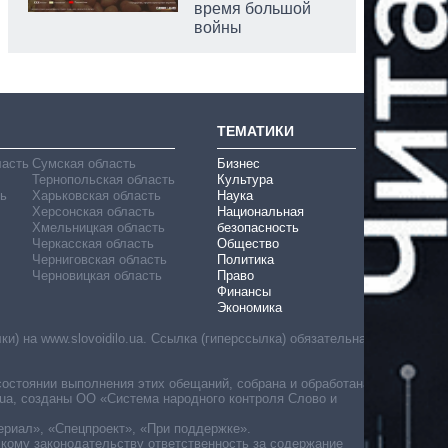
время большой
войны
ТЕМАТИКИ
ласть
Сумская область
Бизнес
Тернопольская область
Культура
ь
Харьковская область
Наука
Херсонская область
Национальная
Хмельницкая область
безопасность
Черкасская область
Общество
Черниговская область
Политика
Черновицкая область
Право
Финансы
Экономика
) на www.slovoidilo.ua. Ссылка (гиперссылка) обязательна
состоянии выполнения этих обещаний, собрана и обработана
ua, созданы ОО «Система народного контроля Слово и
ериал», «Спецпроект», «При поддержке».
скому законодательству ответственность за содержание