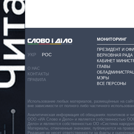
МОНИТОРИНГ
ПРЕЗИДЕНТ И ОФ
УКР
РОС
ВЕРХОВНАЯ РАДА
КАБИНЕТ МИНИСТ
ГЛАВЫ
О НАС
ОБЛАДМИНИСТРА
КОНТАКТЫ
МЭРЫ
ПРАВИЛА
ВСЕ ПЕРСОНЫ
Использование любых материалов, размещённых на сайте,
вне зависимости от полного либо частичного использова
Аналитическая информация об обещаниях политиков и чин
ООО «ИА Слово и Дело» и является собственностью ООО 
Дело» и являются собственностью ОО «Система народног
Материалы, отмеченные значками, публикуются на права
Редакция не несет ответственности за факты и оценочны