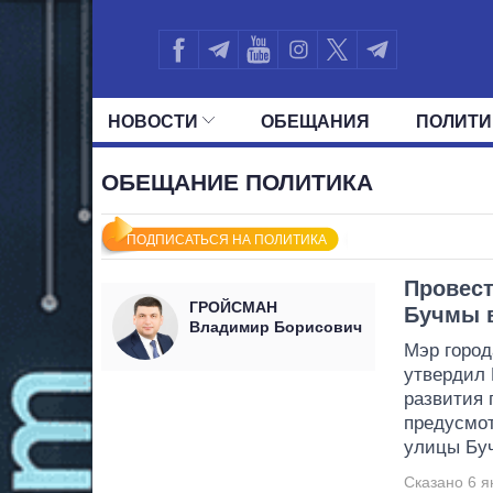
НОВОСТИ
ОБЕЩАНИЯ
ПОЛИТИ
ВСЕ ПОЛИТИКИ
ПРЕЗИДЕНТ И ОФ
ОБЕЩАНИЕ ПОЛИТИКА
ПОДПИСАТЬСЯ НА ПОЛИТИКА
Провест
ГРОЙСМАН
Бучмы в
Владимир Борисович
Мэр горо
утвердил 
развития 
предусмот
улицы Бу
Сказано 6 я