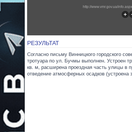
http://www.vmr.gov.ua/info.a
РЕЗУЛЬТАТ
Согласно письму Винницкого городского сове
тротуара по ул. Бучмы выполнен. Устроен тр
кв. м, расширена проездная часть улицы в п
отведение атмосферных осадков (устроена з