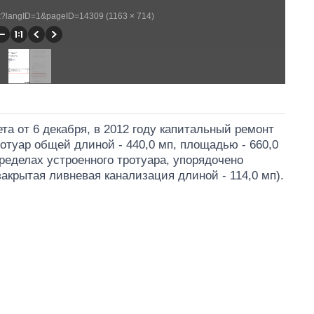
spx?langID=1&pageID=14309 (1163 × 714)
та от 6 декабря, в 2012 году капитальный ремонт
отуар общей длиной - 440,0 мп, площадью - 660,0
ределах устроенного тротуара, упорядочено
акрытая ливневая канализация длиной - 114,0 мп).