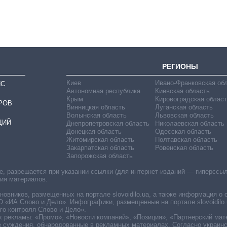
бакалавриат,
магистратуру и
аспирантуру
РЕГИОНЫ
Киев
Ивано-Франковская об
ИС
Автономная республика
Киевская область
Крым
Кировоградская област
РОВ
Винницкая область
Луганская область
Волынская область
Львовская область
ЦИЙ
Днепропетровская область
Николаевская область
Донецкая область
Одесская область
Житомирская область
Полтавская область
Закарпатская область
Ровенская область
Запорожская область
 разрешается при указании ссылки (для интернет-изданий — гиперссылки
ния материалов.
овников, размещенных на портале slovoidilo.ua, а также информация о 
«ИА Слово и Дело». Инфографики, размещенные на портале slovoidilo.
о контроля Слово и Дело».
х рекламы: «Промо», «Новости компаний», «Позиция», «Партнерский мат
е суждения, обнародованные в рекламных материалах. Согласно украин