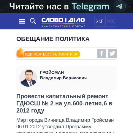
УКР
РОС
НОВОСТИ
ОБЕЩАНИЕ ПОЛИТИКА
ОБЕЩАНИЯ
ЛЕНТА
ПОЛИТИКА
ПОДПИСАТЬСЯ НА ПОЛИТИКА
СОБЫТИЯ
ЭКОНОМИКА
ПОЛИТИКИ
СТАТЬИ
ОБЩЕСТВО
ГРОЙСМАН
ИНФОГРАФИКА
МНЕНИЯ
МИР
ВСЕ ПОЛИТИКИ
Владимир Борисович
ОБЗОРЫ
ПРЕЗИДЕНТ И ОФИС
ВИДЕО
ДАЙДЖЕСТЫ
ВЕРХОВНАЯ РАДА
Провести капитальный ремонт
ПОДДЕРЖАТЬ
ГДЮСШ № 2 на ул.600-летия,6 в
КАБИНЕТ МИНИСТРОВ
2012 году
ГЛАВЫ ОБЛАДМИНИСТРАЦИЙ
СРАВНЕНИЕ ПОЛИТИКОВ
Мэр города Винница
Владимир Гройсман
МЭРЫ
06.01.2012 утвердил Программу
ВСЕ ПЕРСОНЫ