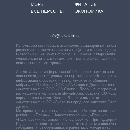
МЭРЫ
ФИНАНСЫ
ВСЕ ПЕРСОНЫ
ЭКОНОМИКА
info@slovoidilo.ua
Использование любых материалов, размещённых на сайте,
разрешается при указании ссылки (для интернет-изданий —
гиперссылки) на www.slovoidilo.ua. Ссылка (гиперссылка)
обязательна вне зависимости от полного либо частичного
использования материалов.
Аналитическая информация об обещаниях политиков и
чиновников, размещенных на портале slovoidilo.ua, а также
информация о состоянии выполнения этих обещаний,
собрана и обработана ООО «ИА Слово и Дело» и является
собственностью ООО «ИА Слово и Дело». Инфографики,
размещенные на портале slovoidilo.ua, созданы ОО «Система
народного контроля Слово и Дело» и являются
собственностью ОО «Система народного контроля Слово и
Дело».
Материалы, отмеченные значками, публикуются на правах
рекламы: «Промо», «Новости компаний», «Позиция»,
«Партнерский материал», «Спецпроект», «При поддержке».
Редакция не несет ответственности за факты и оценочные
суждения, обнародованные в рекламных материалах.