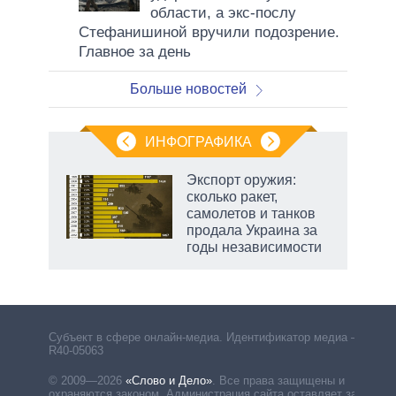
области, а экс-послу
Стефанишиной вручили подозрение.
Главное за день
Больше новостей
ИНФОГРАФИКА
рифы
Экспорт оружия:
у в
сколько ракет,
 на
самолетов и танков
продала Украина за
годы независимости
Субъект в сфере онлайн-медиа. Идентификатор медиа –
R40-05063
© 2009—2026
«Слово и Дело»
.
Все права защищены и
охраняются законом. Администрация сайта оставляет за