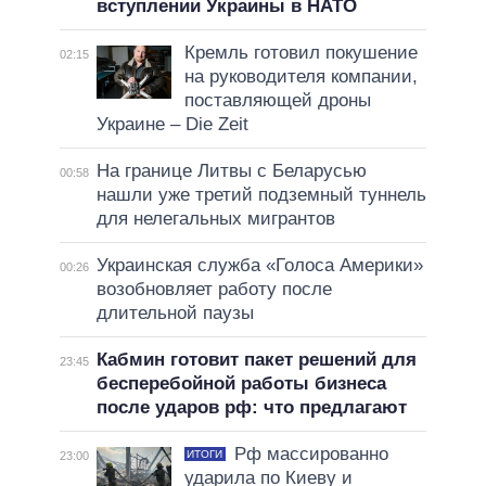
вступлении Украины в НАТО
Кремль готовил покушение
02:15
на руководителя компании,
поставляющей дроны
Украине – Die Zeit
На границе Литвы с Беларусью
00:58
нашли уже третий подземный туннель
для нелегальных мигрантов
Украинская служба «Голоса Америки»
00:26
возобновляет работу после
длительной паузы
Кабмин готовит пакет решений для
23:45
бесперебойной работы бизнеса
после ударов рф: что предлагают
Рф массированно
ИТОГИ
23:00
ударила по Киеву и