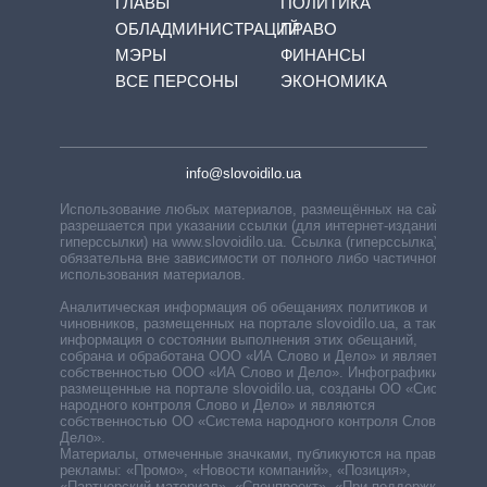
ГЛАВЫ
ПОЛИТИКА
ОБЛАДМИНИСТРАЦИЙ
ПРАВО
МЭРЫ
ФИНАНСЫ
ВСЕ ПЕРСОНЫ
ЭКОНОМИКА
info@slovoidilo.ua
Использование любых материалов, размещённых на сайте,
разрешается при указании ссылки (для интернет-изданий —
гиперссылки) на www.slovoidilo.ua. Ссылка (гиперссылка)
обязательна вне зависимости от полного либо частичного
использования материалов.
Аналитическая информация об обещаниях политиков и
чиновников, размещенных на портале slovoidilo.ua, а также
информация о состоянии выполнения этих обещаний,
собрана и обработана ООО «ИА Слово и Дело» и является
собственностью ООО «ИА Слово и Дело». Инфографики,
размещенные на портале slovoidilo.ua, созданы ОО «Система
народного контроля Слово и Дело» и являются
собственностью ОО «Система народного контроля Слово и
Дело».
Материалы, отмеченные значками, публикуются на правах
рекламы: «Промо», «Новости компаний», «Позиция»,
«Партнерский материал», «Спецпроект», «При поддержке».