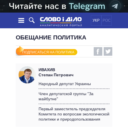
УКР
РОС
НОВОСТИ
ОБЕЩАНИЕ ПОЛИТИКА
ОБЕЩАНИЯ
ЛЕНТА
ПОЛИТИКА
ПОДПИСАТЬСЯ НА ПОЛИТИКА
СОБЫТИЯ
ЭКОНОМИКА
ПОЛИТИКИ
СТАТЬИ
ОБЩЕСТВО
ИВАХИВ
ИНФОГРАФИКА
МНЕНИЯ
МИР
ВСЕ ПОЛИТИКИ
Степан Петрович
ОБЗОРЫ
ПРЕЗИДЕНТ И ОФИС
Народный депутат Украины
ВИДЕО
ДАЙДЖЕСТЫ
ВЕРХОВНАЯ РАДА
Член депутатской группы "За
ПОДДЕРЖАТЬ
майбутне"
КАБИНЕТ МИНИСТРОВ
ГЛАВЫ ОБЛАДМИНИСТРАЦИЙ
Первый заместитель председателя
СРАВНЕНИЕ ПОЛИТИКОВ
Комитета по вопросам экологической
МЭРЫ
политики и природопользования
ВСЕ ПЕРСОНЫ