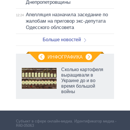
Днепропетровщины
Апелляция назначила заседание по
12:24
жалобам на приговор экс-депутата
Одесского облсовета
Больше новостей
ИНФОГРАФИКА
Сколько картофеля
выращивали в
ков
Украине до и во
 за
время большой
ости
войны
Субъект в сфере онлайн-медиа. Идентификатор медиа –
R40-05063