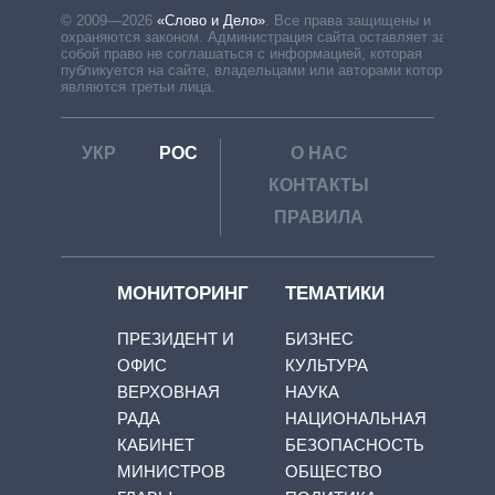
© 2009—2026
«Слово и Дело»
.
Все права защищены и
охраняются законом. Администрация сайта оставляет за
собой право не соглашаться с информацией, которая
публикуется на сайте, владельцами или авторами которой
являются третьи лица.
УКР
РОС
О НАС
КОНТАКТЫ
ПРАВИЛА
МОНИТОРИНГ
ТЕМАТИКИ
ПРЕЗИДЕНТ И
БИЗНЕС
ОФИС
КУЛЬТУРА
ВЕРХОВНАЯ
НАУКА
РАДА
НАЦИОНАЛЬНАЯ
КАБИНЕТ
БЕЗОПАСНОСТЬ
МИНИСТРОВ
ОБЩЕСТВО