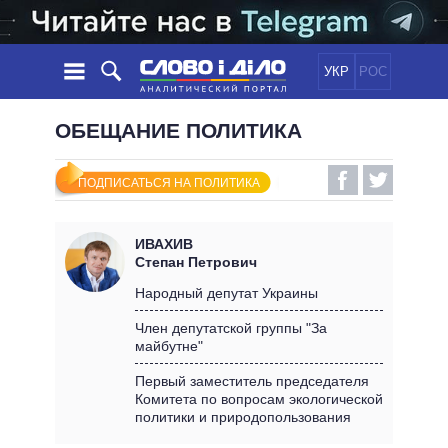
УКР
РОС
НОВОСТИ
ОБЕЩАНИЕ ПОЛИТИКА
ОБЕЩАНИЯ
ЛЕНТА
ПОЛИТИКА
ПОДПИСАТЬСЯ НА ПОЛИТИКА
СОБЫТИЯ
ЭКОНОМИКА
ПОЛИТИКИ
СТАТЬИ
ОБЩЕСТВО
ИВАХИВ
ИНФОГРАФИКА
МНЕНИЯ
МИР
ВСЕ ПОЛИТИКИ
Степан Петрович
ОБЗОРЫ
ПРЕЗИДЕНТ И ОФИС
Народный депутат Украины
ВИДЕО
ДАЙДЖЕСТЫ
ВЕРХОВНАЯ РАДА
Член депутатской группы "За
ПОДДЕРЖАТЬ
майбутне"
КАБИНЕТ МИНИСТРОВ
ГЛАВЫ ОБЛАДМИНИСТРАЦИЙ
Первый заместитель председателя
СРАВНЕНИЕ ПОЛИТИКОВ
Комитета по вопросам экологической
МЭРЫ
политики и природопользования
ВСЕ ПЕРСОНЫ