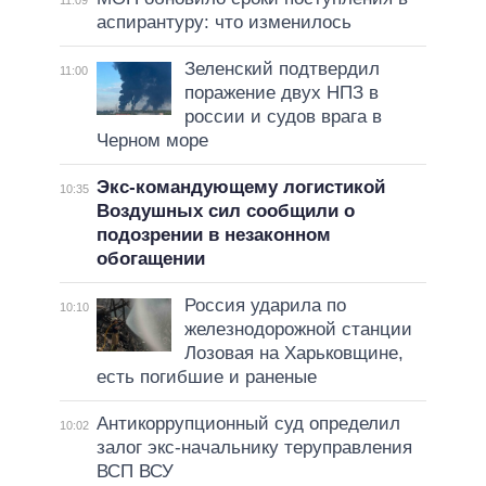
11:09
аспирантуру: что изменилось
Зеленский подтвердил
11:00
поражение двух НПЗ в
россии и судов врага в
Черном море
Экс-командующему логистикой
10:35
Воздушных сил сообщили о
подозрении в незаконном
обогащении
Россия ударила по
10:10
железнодорожной станции
Лозовая на Харьковщине,
есть погибшие и раненые
Антикоррупционный суд определил
10:02
залог экс-начальнику теруправления
ВСП ВСУ