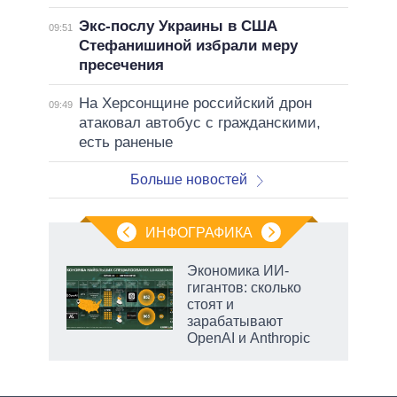
Экс-послу Украины в США
09:51
Стефанишиной избрали меру
пресечения
На Херсонщине российский дрон
09:49
атаковал автобус с гражданскими,
есть раненые
Больше новостей
ИНФОГРАФИКА
еля
Экономика ИИ-
гигантов: сколько
стоят и
зарабатывают
OpenAI и Anthropic