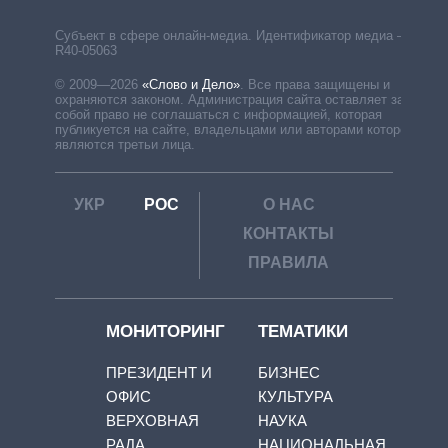
Субъект в сфере онлайн-медиа. Идентификатор медиа –
R40-05063
© 2009—2026
«Слово и Дело»
.
Все права защищены и
охраняются законом. Администрация сайта оставляет за
собой право не соглашаться с информацией, которая
публикуется на сайте, владельцами или авторами которой
являются третьи лица.
УКР
РОС
О НАС
КОНТАКТЫ
ПРАВИЛА
МОНИТОРИНГ
ТЕМАТИКИ
ПРЕЗИДЕНТ И
БИЗНЕС
ОФИС
КУЛЬТУРА
ВЕРХОВНАЯ
НАУКА
РАДА
НАЦИОНАЛЬНАЯ