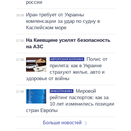
россии
Иран требует от Украины
18:06
компенсации за удар по судну в
Каспийском море
На Киевщине усилят безопасность
17:50
на АЗС
Полис от
АВТОРСКАЯ КОЛОНКА
17:50
прилета: как в Украине
страхуют жилье, авто и
здоровье от войны
Мировой
ИНФОГРАФИКА
17:45
рейтинг паспортов: как за
10 лет изменились позиции
стран Европы
Больше новостей