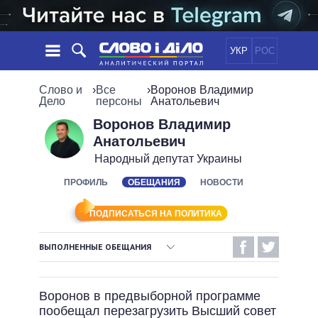
УКР
РОС
НОВОСТИ
Слово и
›
Все
›
Воронов Владимир
Дело
персоны
Анатольевич
ОБЕЩАНИЯ
ЛЕНТА
ПОЛИТИКА
Воронов Владимир
Анатольевич
СОБЫТИЯ
ЭКОНОМИКА
ПОЛИТИКИ
Народный депутат Украины
СТАТЬИ
ОБЩЕСТВО
ИНФОГРАФИКА
ПРОФИЛЬ
ОБЕЩАНИЯ
НОВОСТИ
МНЕНИЯ
МИР
ВСЕ ПОЛИТИКИ
ОБЗОРЫ
ПРЕЗИДЕНТ И ОФИС
ВИДЕО
ПОДПИСАТЬСЯ НА ПОЛИТИКА
ДАЙДЖЕСТЫ
ВЕРХОВНАЯ РАДА
ПОДДЕРЖАТЬ
КАБИНЕТ МИНИСТРОВ
ВЫПОЛНЕННЫЕ ОБЕЩАНИЯ
ГЛАВЫ ОБЛАДМИНИСТРАЦИЙ
ВЫПОЛНЕННЫЕ ОБЕЩАНИЯ
СРАВНЕНИЕ ПОЛИТИКОВ
МЭРЫ
Воронов в предвыборной программе
НЕВЫПОЛНЕННЫЕ ОБЕЩАНИЯ
ВСЕ ПЕРСОНЫ
пообещал перезагрузить Высший совет