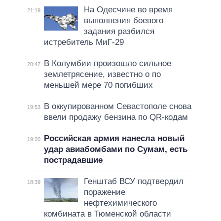
На Одесчине во время
21:19
выполнения боевого
задания разбился
истребитель МиГ-29
В Колумбии произошло сильное
20:47
землетрясение, известно о по
меньшей мере 70 погибших
В оккупированном Севастополе снова
19:53
ввели продажу бензина по QR-кодам
Российская армия нанесла новый
19:20
удар авиабомбами по Сумам, есть
пострадавшие
Генштаб ВСУ подтвердил
18:39
поражение
нефтехимического
комбината в Тюменской области