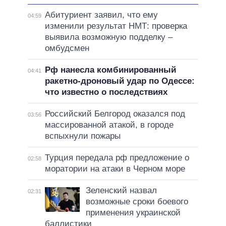
Абитуриент заявил, что ему
04:59
изменили результат НМТ: проверка
выявила возможную подделку –
омбудсмен
Рф нанесла комбинированный
04:41
ракетно-дроновый удар по Одессе:
что известно о последствиях
Российский Белгород оказался под
03:56
массированной атакой, в городе
вспыхнули пожары
Турция передала рф предложение о
02:58
моратории на атаки в Черном море
Зеленский назвал
02:31
возможные сроки боевого
применения украинской
баллистики