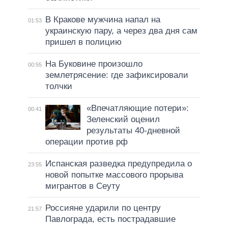
В Кракове мужчина напал на
01:53
украинскую пару, а через два дня сам
пришел в полицию
На Буковине произошло
00:55
землетрясение: где зафиксировали
толчки
«Впечатляющие потери»:
00:41
Зеленский оценил
результаты 40-дневной
операции против рф
Испанская разведка предупредила о
23:55
новой попытке массового прорыва
мигрантов в Сеуту
Россияне ударили по центру
21:57
Павлограда, есть пострадавшие