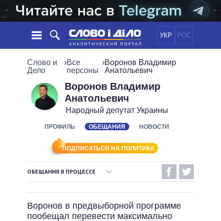
УКР
РОС
НОВОСТИ
Слово и
›
Все
›
Воронов Владимир
Дело
персоны
Анатольевич
ОБЕЩАНИЯ
ЛЕНТА
ПОЛИТИКА
Воронов Владимир
Анатольевич
СОБЫТИЯ
ЭКОНОМИКА
ПОЛИТИКИ
Народный депутат Украины
СТАТЬИ
ОБЩЕСТВО
ИНФОГРАФИКА
ПРОФИЛЬ
ОБЕЩАНИЯ
НОВОСТИ
МНЕНИЯ
МИР
ВСЕ ПОЛИТИКИ
ОБЗОРЫ
ПРЕЗИДЕНТ И ОФИС
ВИДЕО
ПОДПИСАТЬСЯ НА ПОЛИТИКА
ДАЙДЖЕСТЫ
ВЕРХОВНАЯ РАДА
ПОДДЕРЖАТЬ
КАБИНЕТ МИНИСТРОВ
ОБЕЩАНИЯ В ПРОЦЕССЕ
ГЛАВЫ ОБЛАДМИНИСТРАЦИЙ
ВЫПОЛНЕННЫЕ ОБЕЩАНИЯ
СРАВНЕНИЕ ПОЛИТИКОВ
МЭРЫ
Воронов в предвыборной программе
НЕВЫПОЛНЕННЫЕ ОБЕЩАНИЯ
ВСЕ ПЕРСОНЫ
пообещал перевести максимально