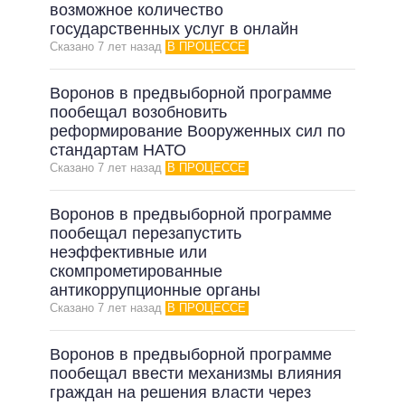
ОБЕЩАНИЯ В ПРОЦЕССЕ
возможное количество
государственных услуг в онлайн
ВСЕ ОБЕЩАНИЯ
Сказано 7 лет назад
В ПРОЦЕССЕ
АРХИВНЫЕ ОБЕЩАНИЯ
Воронов в предвыборной программе
пообещал возобновить
реформирование Вооруженных сил по
стандартам НАТО
Сказано 7 лет назад
В ПРОЦЕССЕ
Воронов в предвыборной программе
пообещал перезапустить
неэффективные или
скомпрометированные
антикоррупционные органы
Сказано 7 лет назад
В ПРОЦЕССЕ
Воронов в предвыборной программе
пообещал ввести механизмы влияния
граждан на решения власти через