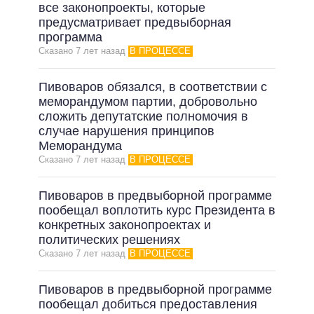
ОБЕЩАНИЯ В ПРОЦЕССЕ
все законопроекты, которые
предусматривает предвыборная
ВСЕ ОБЕЩАНИЯ
программа
Сказано 7 лет назад
В ПРОЦЕССЕ
АРХИВНЫЕ ОБЕЩАНИЯ
Пивоваров обязался, в соответствии с
меморандумом партии, добровольно
сложить депутатские полномочия в
случае нарушения принципов
Меморандума
Сказано 7 лет назад
В ПРОЦЕССЕ
Пивоваров в предвыборной программе
пообещал воплотить курс Президента в
конкретных законопроектах и
политических решениях
Сказано 7 лет назад
В ПРОЦЕССЕ
Пивоваров в предвыборной программе
пообещал добиться предоставления