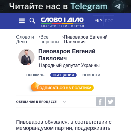
УКР
РОС
НОВОСТИ
Слово и
›
Все
›
Пивоваров Евгений
Дело
персоны
Павлович
ОБЕЩАНИЯ
ЛЕНТА
ПОЛИТИКА
Пивоваров Евгений
Павлович
СОБЫТИЯ
ЭКОНОМИКА
ПОЛИТИКИ
Народный депутат Украины
СТАТЬИ
ОБЩЕСТВО
ИНФОГРАФИКА
ПРОФИЛЬ
ОБЕЩАНИЯ
НОВОСТИ
МНЕНИЯ
МИР
ВСЕ ПОЛИТИКИ
ОБЗОРЫ
ПРЕЗИДЕНТ И ОФИС
ВИДЕО
ПОДПИСАТЬСЯ НА ПОЛИТИКА
ДАЙДЖЕСТЫ
ВЕРХОВНАЯ РАДА
ПОДДЕРЖАТЬ
КАБИНЕТ МИНИСТРОВ
ОБЕЩАНИЯ В ПРОЦЕССЕ
ГЛАВЫ ОБЛАДМИНИСТРАЦИЙ
ВЫПОЛНЕННЫЕ ОБЕЩАНИЯ
СРАВНЕНИЕ ПОЛИТИКОВ
МЭРЫ
Пивоваров обязался, в соответствии с
НЕВЫПОЛНЕННЫЕ ОБЕЩАНИЯ
ВСЕ ПЕРСОНЫ
меморандумом партии, поддерживать