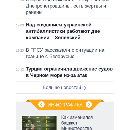
Днепропетровщины, есть жертвы и
ранены
Над созданием украинской
19:03
антибаллистики работают две
компании – Зеленский
В ГПСУ рассказали о ситуации на
18:23
границе с Беларусью
Турция ограничила движение судов
18:12
в Черном море из-за атак
Больше новостей
ИНФОГРАФИКА
 5
Как изменился
го
бюджет
сть
Министерства