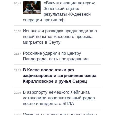
«Впечатляющие потери»:
00:41
Зеленский оценил
результаты 40-дневной
операции против рф
Испанская разведка предупредила о
23:55
новой попытке массового прорыва
мигрантов в Сеуту
Россияне ударили по центру
21:57
Павлограда, есть пострадавшие
В Киеве после атаки рф
21:12
зафиксировали загрязнение озера
Кирилловское и ручья Сырец
В аэропорту немецкого Лейпцига
20:08
установили дополнительный радар
после инцидента с БПЛА
Оккупанты атаковали четыре района
19:36