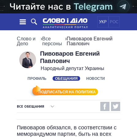
УКР
РОС
НОВОСТИ
Слово и
›
Все
›
Пивоваров Евгений
Дело
персоны
Павлович
ОБЕЩАНИЯ
ЛЕНТА
ПОЛИТИКА
Пивоваров Евгений
Павлович
СОБЫТИЯ
ЭКОНОМИКА
ПОЛИТИКИ
Народный депутат Украины
СТАТЬИ
ОБЩЕСТВО
ИНФОГРАФИКА
ПРОФИЛЬ
ОБЕЩАНИЯ
НОВОСТИ
МНЕНИЯ
МИР
ВСЕ ПОЛИТИКИ
ОБЗОРЫ
ПРЕЗИДЕНТ И ОФИС
ВИДЕО
ПОДПИСАТЬСЯ НА ПОЛИТИКА
ДАЙДЖЕСТЫ
ВЕРХОВНАЯ РАДА
ПОДДЕРЖАТЬ
КАБИНЕТ МИНИСТРОВ
ВСЕ ОБЕЩАНИЯ
ГЛАВЫ ОБЛАДМИНИСТРАЦИЙ
ВЫПОЛНЕННЫЕ ОБЕЩАНИЯ
СРАВНЕНИЕ ПОЛИТИКОВ
МЭРЫ
Пивоваров обязался, в соответствии с
НЕВЫПОЛНЕННЫЕ ОБЕЩАНИЯ
ВСЕ ПЕРСОНЫ
меморандумом партии, быть на всех