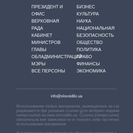
ПРЕЗИДЕНТ И
БИЗНЕС
ОФИС
КУЛЬТУРА
ВЕРХОВНАЯ
НАУКА
РАДА
НАЦИОНАЛЬНАЯ
КАБИНЕТ
БЕЗОПАСНОСТЬ
МИНИСТРОВ
ОБЩЕСТВО
ГЛАВЫ
ПОЛИТИКА
ОБЛАДМИНИСТРАЦИЙ
ПРАВО
МЭРЫ
ФИНАНСЫ
ВСЕ ПЕРСОНЫ
ЭКОНОМИКА
info@slovoidilo.ua
Использование любых материалов, размещённых на сайте,
разрешается при указании ссылки (для интернет-изданий —
гиперссылки) на www.slovoidilo.ua. Ссылка (гиперссылка)
обязательна вне зависимости от полного либо частичного
использования материалов.
Аналитическая информация об обещаниях политиков и