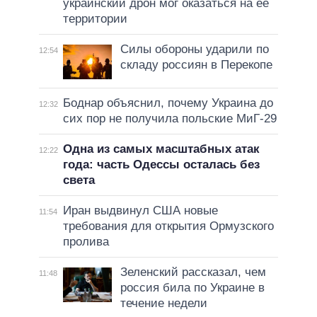
украинский дрон мог оказаться на ее
территории
Силы обороны ударили по
12:54
складу россиян в Перекопе
Боднар объяснил, почему Украина до
12:32
сих пор не получила польские МиГ-29
Одна из самых масштабных атак
12:22
года: часть Одессы осталась без
света
Иран выдвинул США новые
11:54
требования для открытия Ормузского
пролива
Зеленский рассказал, чем
11:48
россия била по Украине в
течение недели