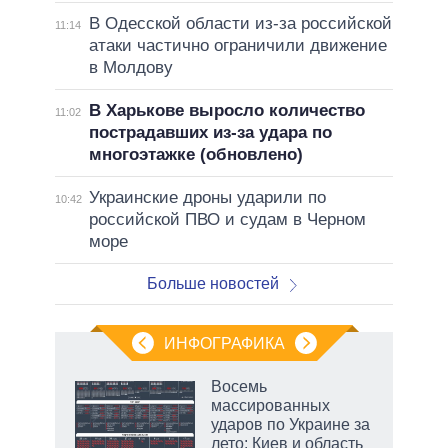
В Одесской области из-за российской
11:14
атаки частично ограничили движение
в Молдову
В Харькове выросло количество
11:02
пострадавших из-за удара по
многоэтажке (обновлено)
Украинские дроны ударили по
10:42
российской ПВО и судам в Черном
море
Больше новостей
ИНФОГРАФИКА
 как
Восемь
чипы
массированных
ды и
ударов по Украине за
т на
лето: Киев и область