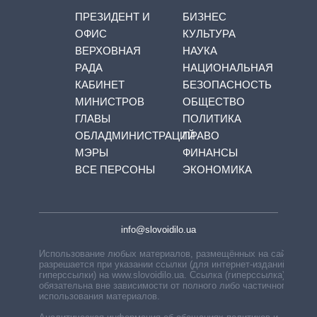
ПРЕЗИДЕНТ И
БИЗНЕС
ОФИС
КУЛЬТУРА
ВЕРХОВНАЯ
НАУКА
РАДА
НАЦИОНАЛЬНАЯ
КАБИНЕТ
БЕЗОПАСНОСТЬ
МИНИСТРОВ
ОБЩЕСТВО
ГЛАВЫ
ПОЛИТИКА
ОБЛАДМИНИСТРАЦИЙ
ПРАВО
МЭРЫ
ФИНАНСЫ
ВСЕ ПЕРСОНЫ
ЭКОНОМИКА
info@slovoidilo.ua
Использование любых материалов, размещённых на сайте,
разрешается при указании ссылки (для интернет-изданий —
гиперссылки) на www.slovoidilo.ua. Ссылка (гиперссылка)
обязательна вне зависимости от полного либо частичного
использования материалов.