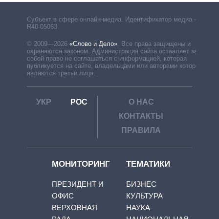
Субъект в сфере онлайн-медиа. Идентификатор медиа –
R40-05063
© 2009—2026
«Слово и Дело»
.
Все права защищены и
охраняются законом. Администрация сайта оставляет за
собой право не соглашаться с информацией, которая
публикуется на сайте, владельцами или авторами которой
являются третьи лица.
УКР
РОС
О НАС
КОНТАКТЫ
ПРАВИЛА
МОНИТОРИНГ
ТЕМАТИКИ
ПРЕЗИДЕНТ И
БИЗНЕС
ОФИС
КУЛЬТУРА
ВЕРХОВНАЯ
НАУКА