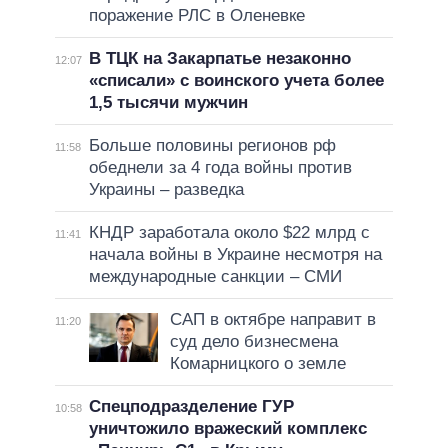
поражение РЛС в Оленевке
В ТЦК на Закарпатье незаконно
12:07
«списали» с воинского учета более
1,5 тысячи мужчин
Больше половины регионов рф
11:58
обеднели за 4 года войны против
Украины – разведка
КНДР заработала около $22 млрд с
11:41
начала войны в Украине несмотря на
международные санкции – СМИ
САП в октябре направит в
11:20
суд дело бизнесмена
Комарницкого о земле
Спецподразделение ГУР
10:58
уничтожило вражеский комплекс