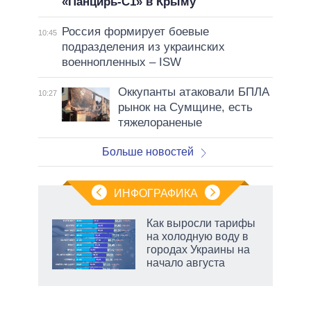
«Панцирь-С1» в Крыму
Россия формирует боевые
10:45
подразделения из украинских
военнопленных – ISW
Оккупанты атаковали БПЛА
10:27
рынок на Сумщине, есть
тяжелораненые
Больше новостей
ИНФОГРАФИКА
Как выросли тарифы
о
на холодную воду в
городах Украины на
начало августа
ic
рф