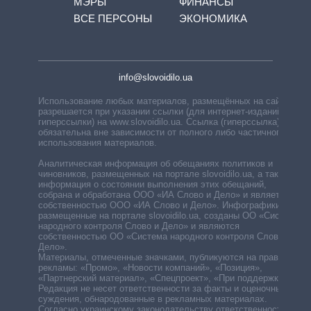
МЭРЫ
ФИНАНСЫ
ВСЕ ПЕРСОНЫ
ЭКОНОМИКА
info@slovoidilo.ua
Использование любых материалов, размещённых на сайте,
разрешается при указании ссылки (для интернет-изданий —
гиперссылки) на www.slovoidilo.ua. Ссылка (гиперссылка)
обязательна вне зависимости от полного либо частичного
использования материалов.
Аналитическая информация об обещаниях политиков и
чиновников, размещенных на портале slovoidilo.ua, а также
информация о состоянии выполнения этих обещаний,
собрана и обработана ООО «ИА Слово и Дело» и является
собственностью ООО «ИА Слово и Дело». Инфографики,
размещенные на портале slovoidilo.ua, созданы ОО «Система
народного контроля Слово и Дело» и являются
собственностью ОО «Система народного контроля Слово и
Дело».
Материалы, отмеченные значками, публикуются на правах
рекламы: «Промо», «Новости компаний», «Позиция»,
«Партнерский материал», «Спецпроект», «При поддержке».
Редакция не несет ответственности за факты и оценочные
суждения, обнародованные в рекламных материалах.
Согласно украинскому законодательству ответственность за