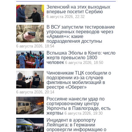
Зеленский на этих выходных
впервые посетит Сербию
6 августа 2026, 22:32
В ВСУ запустили тестирование
упрощенных переводов через
«Армия+»: какие
подразделения доступны
6 августа 2026, 18:54
Вспышка Эболы в Конго: число
жертв превысило 1800
человек
6 августа 2026, 18:50
Чиновникам ТЦК сообщили о
подозрении из-за случаев
фиктивных мобилизаций в
реестре «Оберег»
6 августа 2026, 20:14
Россияне нанесли удар по
сортировочному центру
Укрпочты в Павлограде, есть
жертвы
6 августа 2026, 19:30
Инцидент в аэропорту
Лейпцига: в Германии
опровергли информацию о