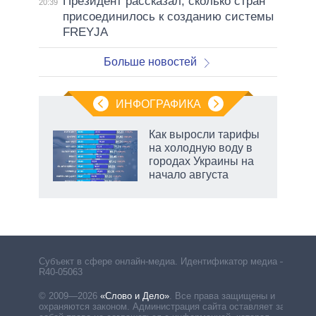
Президент рассказал, сколько стран
20:39
присоединилось к созданию системы
FREYJA
Больше новостей
ИНФОГРАФИКА
Как выросли тарифы
о
на холодную воду в
городах Украины на
начало августа
ic
маги
Субъект в сфере онлайн-медиа. Идентификатор медиа –
R40-05063
© 2009—2026
«Слово и Дело»
.
Все права защищены и
охраняются законом. Администрация сайта оставляет за