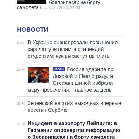
боеприпасах на борту
самолета
6 августа 2026, 22:03
НОВОСТИ
В Украине анонсировали повышение
23:45
зарплат учителям и стипендий
студентам: как вырастут выплаты
Россия ударила по
ИТОГИ
22:53
Лозовой и Павлограду, а
Стефанишиной избрали
меру пресечения. Главное за день
Зеленский на этих выходных впервые
22:32
посетит Сербию
Инцидент в аэропорту Лейпцига: в
22:03
Германии опровергли информацию
о боеприпасах на борту самолета