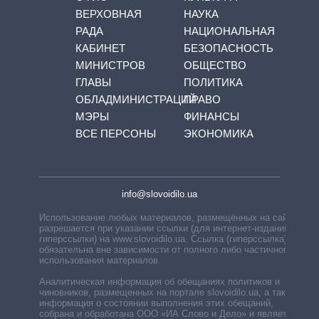
ВЕРХОВНАЯ
НАУКА
РАДА
НАЦИОНАЛЬНАЯ
КАБИНЕТ
БЕЗОПАСНОСТЬ
МИНИСТРОВ
ОБЩЕСТВО
ГЛАВЫ
ПОЛИТИКА
ОБЛАДМИНИСТРАЦИЙ
ПРАВО
МЭРЫ
ФИНАНСЫ
ВСЕ ПЕРСОНЫ
ЭКОНОМИКА
info@slovoidilo.ua
Использование любых материалов, размещённых на сайте,
разрешается при указании ссылки (для интернет-изданий —
гиперссылки) на www.slovoidilo.ua. Ссылка (гиперссылка)
обязательна вне зависимости от полного либо частичного
использования материалов.
Аналитическая информация об обещаниях политиков и
чиновников, размещенных на портале slovoidilo.ua, а также
информация о состоянии выполнения этих обещаний,
собрана и обработана ООО «ИА Слово и Дело» и является