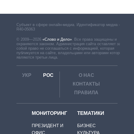
Субъект в сфере онлайн-медиа. Идентификатор медиа –
R40-05063
© 2009—2026
«Слово и Дело»
.
Все права защищены и
охраняются законом. Администрация сайта оставляет за
собой право не соглашаться с информацией, которая
публикуется на сайте, владельцами или авторами которой
являются третьи лица.
УКР
РОС
О НАС
КОНТАКТЫ
ПРАВИЛА
МОНИТОРИНГ
ТЕМАТИКИ
ПРЕЗИДЕНТ И
БИЗНЕС
ОФИС
КУЛЬТУРА