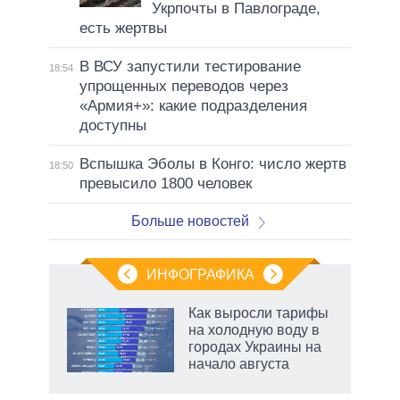
Укрпочты в Павлограде,
есть жертвы
В ВСУ запустили тестирование
18:54
упрощенных переводов через
«Армия+»: какие подразделения
доступны
Вспышка Эболы в Конго: число жертв
18:50
превысило 1800 человек
Больше новостей
ИНФОГРАФИКА
Как выросли тарифы
на холодную воду в
городах Украины на
ет
начало августа
маги