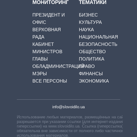
МОНИТОРИНГ
ТЕМАТИКИ
ПРЕЗИДЕНТ И
БИЗНЕС
ОФИС
КУЛЬТУРА
ВЕРХОВНАЯ
НАУКА
РАДА
НАЦИОНАЛЬНАЯ
КАБИНЕТ
БЕЗОПАСНОСТЬ
МИНИСТРОВ
ОБЩЕСТВО
ГЛАВЫ
ПОЛИТИКА
ОБЛАДМИНИСТРАЦИЙ
ПРАВО
МЭРЫ
ФИНАНСЫ
ВСЕ ПЕРСОНЫ
ЭКОНОМИКА
info@slovoidilo.ua
Использование любых материалов, размещённых на сайте,
разрешается при указании ссылки (для интернет-изданий —
гиперссылки) на www.slovoidilo.ua. Ссылка (гиперссылка)
обязательна вне зависимости от полного либо частичного
использования материалов.