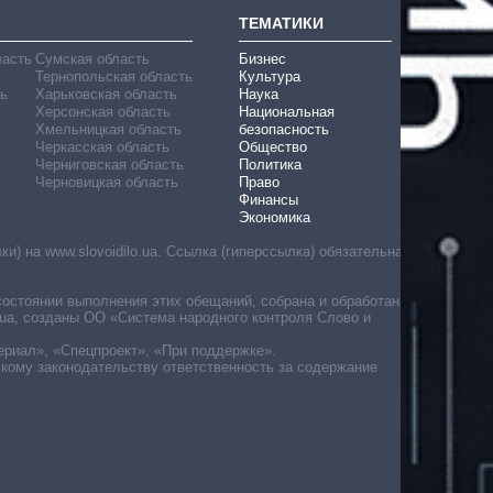
ТЕМАТИКИ
ласть
Сумская область
Бизнес
Тернопольская область
Культура
ь
Харьковская область
Наука
Херсонская область
Национальная
Хмельницкая область
безопасность
Черкасская область
Общество
Черниговская область
Политика
Черновицкая область
Право
Финансы
Экономика
) на www.slovoidilo.ua. Ссылка (гиперссылка) обязательна
состоянии выполнения этих обещаний, собрана и обработана
ua, созданы ОО «Система народного контроля Слово и
ериал», «Спецпроект», «При поддержке».
скому законодательству ответственность за содержание