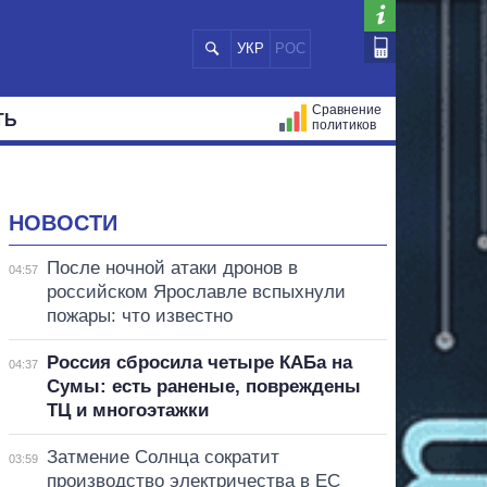
УКР
РОС
Сравнение
ТЬ
политиков
СТРАЦИЙ
МЭРЫ
ВСЕ ПЕРСОНЫ
НОВОСТИ
После ночной атаки дронов в
04:57
российском Ярославле вспыхнули
пожары: что известно
Россия сбросила четыре КАБа на
04:37
Сумы: есть раненые, повреждены
ТЦ и многоэтажки
Затмение Солнца сократит
03:59
производство электричества в ЕС