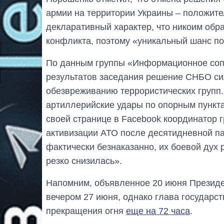
армии на территории Украины – положите
декларативный характер, что никоим обр
конфликта, поэтому «уникальный шанс п
По данным группы «Информационное сопр
результатов заседания решение СНБО си
обезвреживанию террористических групп
артиллерийские удары по опорным пункта
своей странице в Facebook координатор 
активизации АТО после десятидневной п
фактически безнаказанно, их боевой дух 
резко снизилась».
Напомним, объявленное 20 июня Презид
вечером 27 июня, однако глава государс
прекращения огня
еще на 72 часа
.