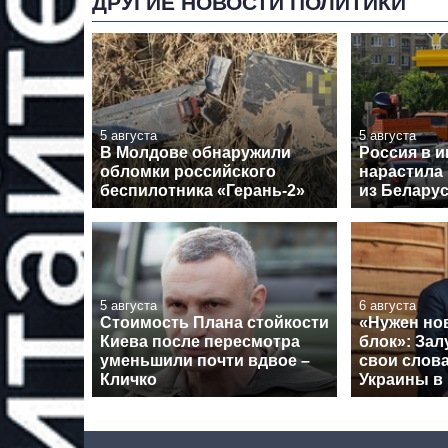
ДРУГИЕ НОВОСТИ ПОЛИТИКИ
5 августа
5 августа
В Молдове обнаружили
Россия в 
обломки российского
нарастила
беспилотника «Герань-2»
из Беларус
5 августа
6 августа
Стоимость Плана стойкости
«Нужен но
Киева после пересмотра
блок»: За
уменьшили почти вдвое –
свои слова
Кличко
Украины в