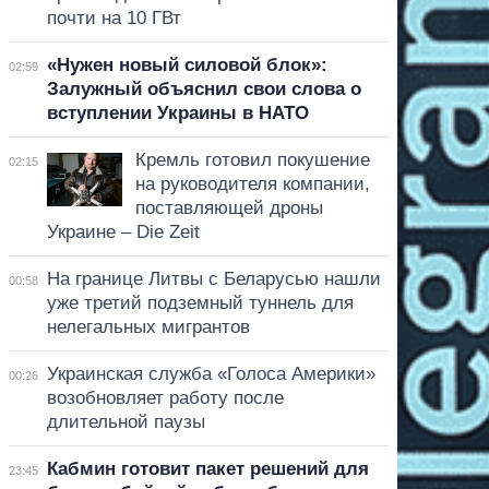
почти на 10 ГВт
«Нужен новый силовой блок»:
02:59
Залужный объяснил свои слова о
вступлении Украины в НАТО
Кремль готовил покушение
02:15
на руководителя компании,
поставляющей дроны
Украине – Die Zeit
На границе Литвы с Беларусью нашли
00:58
уже третий подземный туннель для
нелегальных мигрантов
Украинская служба «Голоса Америки»
00:26
возобновляет работу после
длительной паузы
Кабмин готовит пакет решений для
23:45