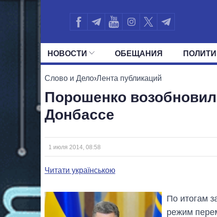
НОВОСТИ
ОБЕЩАНИЯ
ПОЛИТИ
ВСЕ ПОЛИТИКИ
ПРЕЗИДЕНТ И ОФ
Слово и Дело
›
Лента публикаций
Порошенко возобновил
Донбассе
1 июля 2014, 08:58
Читати українською
По итогам з
режим перем