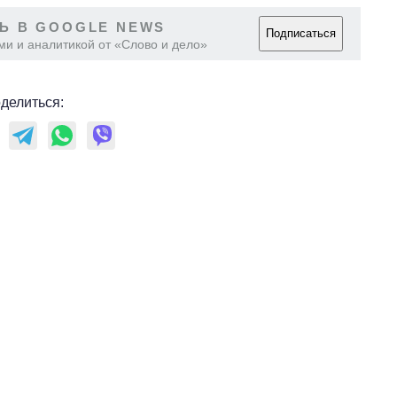
Украине за годы
Ь В GOOGLE NEWS
вторжения
Подписаться
ми и аналитикой от «Слово и дело»
делиться: