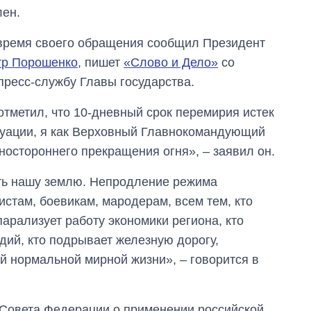
лен.
 время своего обращения сообщил Президент
тр Порошенко
, пишет
«Слово и Дело»
со
пресс-службу Главы государства.
тметил, что 10-дневный срок перемирия истек
туации, я как Верховный Главнокомандующий
остороннего прекращения огня», – заявил он.
ть нашу землю. Непродление режима
истам, боевикам, мародерам, всем тем, кто
арализует работу экономики региона, кто
дий, кто подрывает железную дорогу,
 нормальной мирной жизни», – говорится в
 Совета Федерации о применении российской