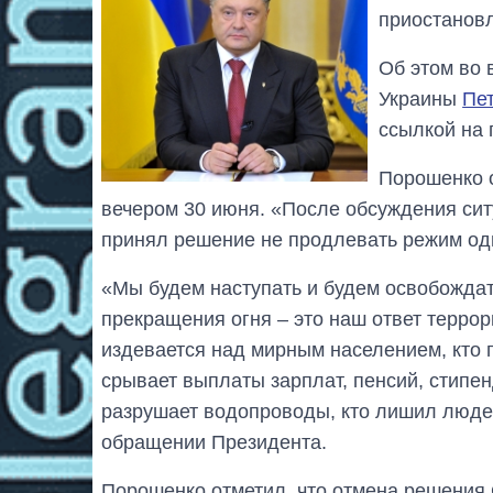
приостанов
Об этом во
Украины
Пе
ссылкой на 
Порошенко о
вечером 30 июня. «После обсуждения си
принял решение не продлевать режим одн
«Мы будем наступать и будем освобожда
прекращения огня – это наш ответ террор
издевается над мирным населением, кто п
срывает выплаты зарплат, пенсий, стипен
разрушает водопроводы, кто лишил людей
обращении Президента.
Порошенко отметил, что отмена решения