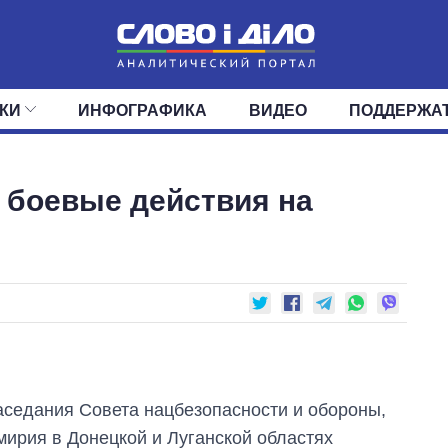
КИ
ИНФОГРАФИКА
ВИДЕО
ПОДДЕРЖА
ИС
ЛЕНТА
ВЕРХОВНАЯ РАДА
СОБЫТИЯ
СТАТЬИ
КАБИНЕТ МИНИСТРОВ
МНЕНИЯ
ОБЗОРЫ
ГЛАВЫ ОБЛАДМИНИ
ДАЙДЖЕСТЫ
 боевые действия на
ПОЛИТИКА
ДЕПУТАТЫ
ЭКОНОМИКА
КОМИТЕТЫ
ФРАКЦИИ
ОБЩЕСТВО
ОКРУГА
МИР
аседания Совета нацбезопасности и обороны,
ирия в Донецкой и Луганской областях