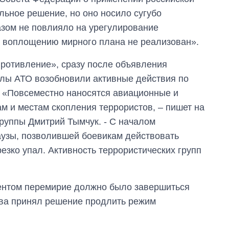
льное решение, но оно носило сугубо
азом не повлияло на урегулирование
о воплощению мирного плана не реализован».
отивление», сразу после объявления
лы АТО возобновили активные действия по
. «Повсеместно наносятся авиационные и
м и местам скопления террористов, – пишет на
группы Дмитрий Тымчук. - С началом
аузы, позволившей боевикам действовать
резко упал. Активность террористических групп
ентом перемирие должно было завершиться
тва принял решение продлить режим
Как сократилось
количество
медучреждений в