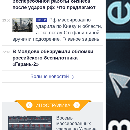
бесперебойной работы бизнеса
после ударов рф: что предлагают
Рф массированно
ИТОГИ
23:00
ударила по Киеву и области,
а экс-послу Стефанишиной
вручили подозрение. Главное за день
В Молдове обнаружили обломки
22:18
российского беспилотника
«Герань-2»
Больше новостей
ИНФОГРАФИКА
Восемь
массированных
ударов по Украине