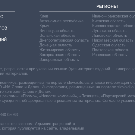
РЕГИОНЫ
Киев
Ивано-Франковская об
ИС
Автономная республика
Киевская область
Крым
Кировоградская област
РОВ
Винницкая область
Луганская область
Волынская область
Львовская область
ЦИЙ
Днепропетровская область
Николаевская область
Донецкая область
Одесская область
Житомирская область
Полтавская область
Закарпатская область
Ровенская область
Запорожская область
 разрешается при указании ссылки (для интернет-изданий — гиперссылки
ния материалов.
овников, размещенных на портале slovoidilo.ua, а также информация о 
«ИА Слово и Дело». Инфографики, размещенные на портале slovoidilo.
о контроля Слово и Дело».
х рекламы: «Промо», «Новости компаний», «Позиция», «Партнерский мат
е суждения, обнародованные в рекламных материалах. Согласно украин
R40-05063
раняются законом. Администрация сайта
, которая публикуется на сайте, владельцами