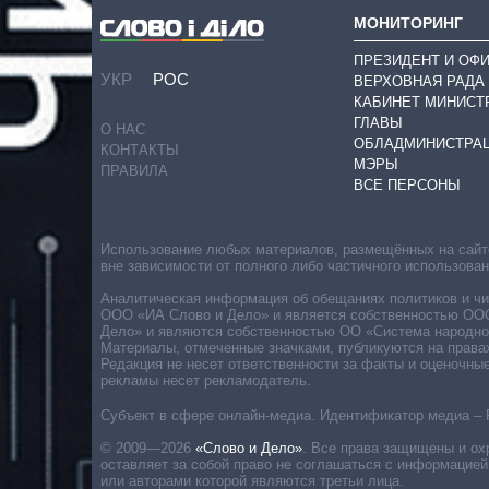
МОНИТОРИНГ
ПРЕЗИДЕНТ И ОФ
УКР
РОС
ВЕРХОВНАЯ РАДА
КАБИНЕТ МИНИСТ
ГЛАВЫ
О НАС
ОБЛАДМИНИСТРА
КОНТАКТЫ
МЭРЫ
ПРАВИЛА
ВСЕ ПЕРСОНЫ
Использование любых материалов, размещённых на сайте,
вне зависимости от полного либо частичного использова
Аналитическая информация об обещаниях политиков и чин
ООО «ИА Слово и Дело» и является собственностью ООО 
Дело» и являются собственностью ОО «Система народног
Материалы, отмеченные значками, публикуются на права
Редакция не несет ответственности за факты и оценочны
рекламы несет рекламодатель.
Субъект в сфере онлайн-медиа. Идентификатор медиа – 
© 2009—2026
«Слово и Дело»
.
Все права защищены и ох
оставляет за собой право не соглашаться с информацией
или авторами которой являются третьи лица.