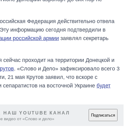
 Российская Федерация действительно отвела
й. Эту информацию сегодня подтвердили в
ации российской армии
заявлял секретарь
я сейчас проходит на территории Донецкой и
рутов
. «Слово и Дело» зафиксировало всего 3
и, 21 мая Крутов заявил, что вскоре с
 сепаратистов на восточной Украине
будет
 НАШ YOUTUBE КАНАЛ
Подписаться
Дефицит памяти:
е видео от «Слово и дело»
как вырос спрос
на чипы за
последние годы и