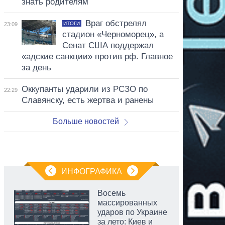
знать родителям
Враг обстрелял
ИТОГИ
23:09
стадион «Черноморец», а
Сенат США поддержал
«адские санкции» против рф. Главное
за день
Оккупанты ударили из РСЗО по
22:29
Славянску, есть жертва и ранены
Больше новостей
ИНФОГРАФИКА
Восемь
массированных
ударов по Украине
за лето: Киев и