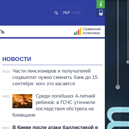
УКР
РОС
Сравнение
ТЬ
политиков
СТРАЦИЙ
МЭРЫ
ВСЕ ПЕРСОНЫ
НОВОСТИ
Части пенсионеров и получателей
05:15
соцвыплат нужно сменить банк до 15
сентября: кого это касается
Среди погибших 4-летний
04:51
ребенок: в ГСЧС уточнили
последствия обстрела на
Киевщине
В Киеве после атаки баллистикой в
03:47