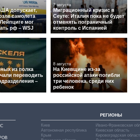
7 августа
США допускает,
Миграционный кризис в
озле самолета
Сеуте: Италия пока не будет
 Лейпциге мог
отменять пограничный
ать рф – WSJ
контроль с Испанией
8 августа
нных из полка
На Киевщине из-за
ачали переводить
российской атаки погибли
одразделения –
три человека, среди них
ребенок
РЕГИОНЫ
Киев
Ивано-Франковская об
ИС
Автономная республика
Киевская область
Крым
Кировоградская област
РОВ