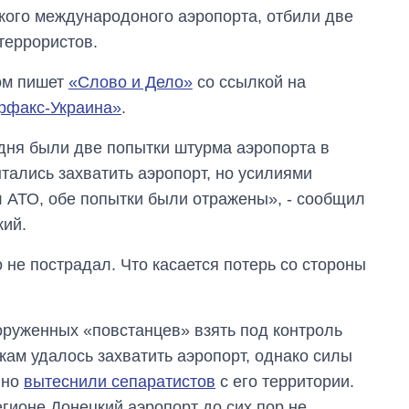
кого международоного аэропорта, отбили две
террористов.
ом пишет
«Слово и Дело»
со ссылкой на
рфакс-Украина»
.
дня были две попытки штурма аэропорта в
ытались захватить аэропорт, но усилиями
л АТО, обе попытки были отражены», - сообщил
кий.
о не пострадал. Что касается потерь со стороны
оруженных «повстанцев» взять под контроль
кам удалось захватить аэропорт, однако силы
вно
вытеснили сепаратистов
с его территории.
егионе Донецкий аэропорт до сих пор не