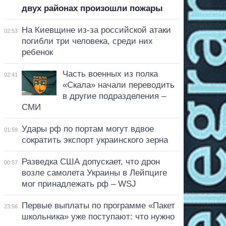
двух районах произошли пожары
На Киевщине из-за российской атаки
02:53
погибли три человека, среди них
ребенок
Часть военных из полка
02:41
«Скала» начали переводить
в другие подразделения –
СМИ
Удары рф по портам могут вдвое
01:59
сократить экспорт украинского зерна
Разведка США допускает, что дрон
00:57
возле самолета Украины в Лейпциге
мог принадлежать рф – WSJ
Первые выплаты по программе «Пакет
23:56
школьника» уже поступают: что нужно