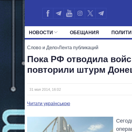
НОВОСТИ
ОБЕЩАНИЯ
ПОЛИТИ
ВСЕ ПОЛИТИКИ
ПРЕЗИДЕНТ И ОФ
Слово и Дело
›
Лента публикаций
Пока РФ отводила войс
повторили штурм Доне
31 мая 2014, 16:02
Читати українською
Сегод
опера