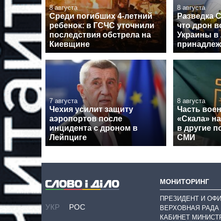
8 августа
8 августа
Среди погибших 4-летний
Разведка 
ребенок: в ГСЧС уточнили
что дрон в
последствия обстрела на
Украины в
Киевщине
принадлеж
7 августа
8 августа
Чехия усилит защиту
Часть вое
аэропортов после
«Скала» н
инцидента с дроном в
в другие п
Лейпциге
СМИ
МОНИТОРИНГ
ПРЕЗИДЕНТ И ОФ
УКР
РОС
ВЕРХОВНАЯ РАДА
КАБИНЕТ МИНИСТ