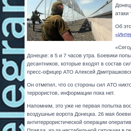
Донец
атаки 
Об эт
«Инте
«Сего
Донецке: в 5 и 7 часов утра. Боевики поп
десантников, которые входят в состав си
пресс-офицер АТО Алексей Дмитрашковс
Он отметил, что со стороны сил АТО никт
террористов, информации пока нет.
Напомним, это уже не первая попытка во
воздушные ворота Донецка. 26 мая боеви
антитеррористической операции операти
Правда, из-за нестабильной ситуации в р