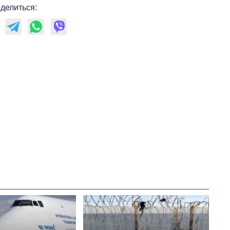
что прогнозируют
делиться:
на 2027-й