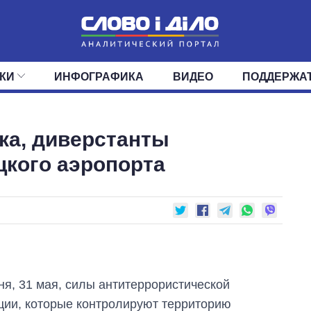
КИ
ИНФОГРАФИКА
ВИДЕО
ПОДДЕРЖА
ИС
ЛЕНТА
ВЕРХОВНАЯ РАДА
СОБЫТИЯ
СТАТЬИ
КАБИНЕТ МИНИСТРОВ
МНЕНИЯ
ОБЗОРЫ
ГЛАВЫ ОБЛАДМИНИ
ДАЙДЖЕСТЫ
ка, диверстанты
ПОЛИТИКА
ДЕПУТАТЫ
ЭКОНОМИКА
КОМИТЕТЫ
ФРАКЦИИ
ОБЩЕСТВО
ОКРУГА
МИР
цкого аэропорта
ня, 31 мая, силы антитеррористической
ции,
которые контролируют
территорию