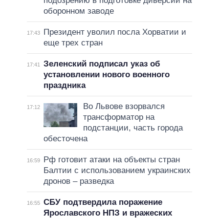
подозрению в подготовке диверсии на
оборонном заводе
Президент уволил посла Хорватии и
17:43
еще трех стран
Зеленский подписал указ об
17:41
установлении нового военного
праздника
Во Львове взорвался
17:12
трансформатор на
подстанции, часть города
обесточена
Рф готовит атаки на объекты стран
16:59
Балтии с использованием украинских
дронов – разведка
СБУ подтвердила поражение
16:55
Ярославского НПЗ и вражеских