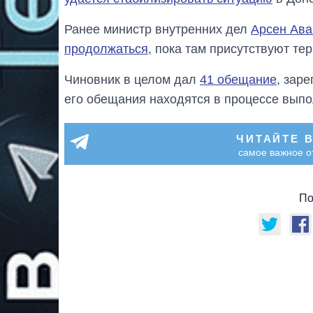
Ранее министр внутренних дел
Арсен Ава
продолжаться
, пока там присутствуют те
Чиновник в целом дал
41 обещание
, зар
его обещания находятся в процессе вып
ЧИТАЙТЕ 
самое важное о
По