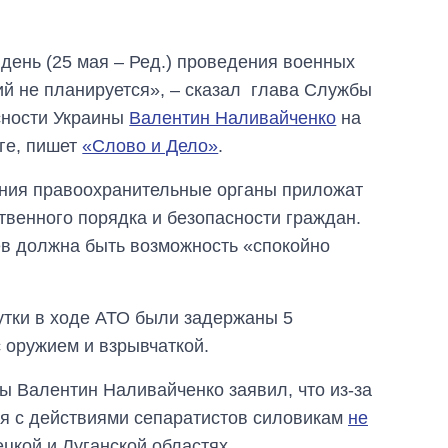
 день
(25 мая – Ред.)
проведения военных
й не планируется», – сказал глава Службы
сности Украины
Валентин Наливайченко
на
ге, пишет
«Слово и Дело»
.
вания правоохранительные органы приложат
венного порядка и безопасности граждан.
ев должна быть возможность «спокойно
сутки в ходе АТО были задержаны 5
 оружием и взрывчаткой.
ы Валентин Наливайченко заявил, что из-за
ия с действиями сепаратистов силовикам
не
цкой и Луганской областях.