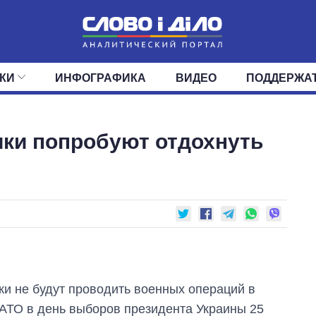
КИ
ИНФОГРАФИКА
ВИДЕО
ПОДДЕРЖА
ИС
ЛЕНТА
ВЕРХОВНАЯ РАДА
СОБЫТИЯ
СТАТЬИ
КАБИНЕТ МИНИСТРОВ
МНЕНИЯ
ОБЗОРЫ
ГЛАВЫ ОБЛАДМИНИ
ДАЙДЖЕСТЫ
ики попробуют отдохнуть
ПОЛИТИКА
ДЕПУТАТЫ
ЭКОНОМИКА
КОМИТЕТЫ
ФРАКЦИИ
ОБЩЕСТВО
ОКРУГА
МИР
и не будут проводить военных операций в
АТО в день выборов президента Украины 25