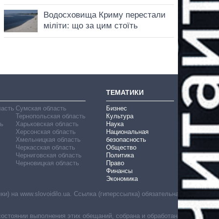
ТЕМАТИКИ
ласть
Сумская область
Бизнес
Тернопольская область
Культура
ь
Харьковская область
Наука
Херсонская область
Национальная
Хмельницкая область
безопасность
Черкасская область
Общество
Черниговская область
Политика
Черновицкая область
Право
Финансы
Экономика
) на www.slovoidilo.ua. Ссылка (гиперссылка) обязательна
состоянии выполнения этих обещаний, собрана и обработана