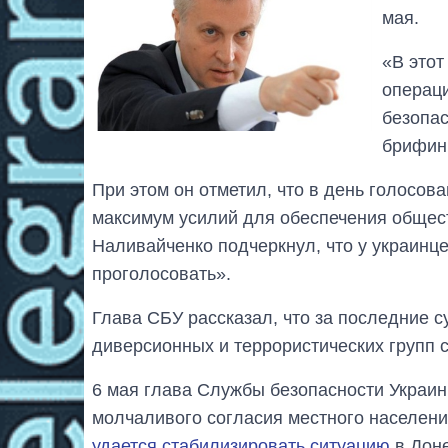
мая.
«В этот
операци
безопа
брифин
При этом он отметил, что в день голосо
максимум усилий для обеспечения общест
Наливайченко подчеркнул, что у украинц
проголосовать».
Глава СБУ рассказал, что за последние 
диверсионных и террористических групп с
6 мая глава Службы безопасности Украин
молчаливого согласия местного населен
удается стабилизировать ситуацию
в Доне