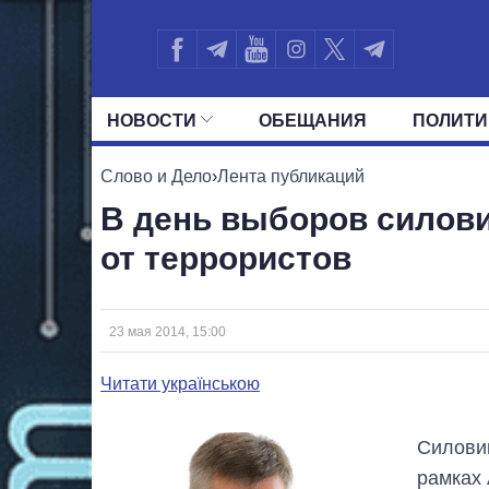
НОВОСТИ
ОБЕЩАНИЯ
ПОЛИТИ
ВСЕ ПОЛИТИКИ
ПРЕЗИДЕНТ И ОФ
Слово и Дело
›
Лента публикаций
В день выборов силов
от террористов
23 мая 2014, 15:00
Читати українською
Силовик
рамках 