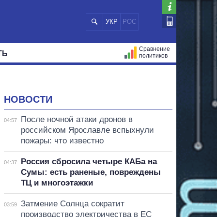
УКР
РОС
Сравнение
ТЬ
политиков
СТРАЦИЙ
МЭРЫ
ВСЕ ПЕРСОНЫ
НОВОСТИ
После ночной атаки дронов в
04:57
российском Ярославле вспыхнули
пожары: что известно
Россия сбросила четыре КАБа на
04:37
Сумы: есть раненые, повреждены
ТЦ и многоэтажки
Затмение Солнца сократит
03:59
производство электричества в ЕС