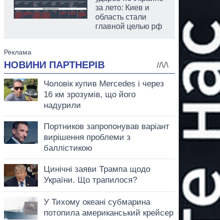
за лето: Киев и
область стали
главной целью рф