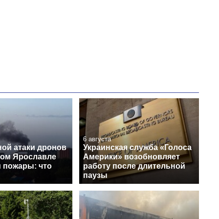
зарабатывают
OpenAI и Anthropic
6 августа
ной атаки дронов
Украинская служба «Голоса
ком Ярославле
Америки» возобновляет
 пожары: что
работу после длительной
паузы