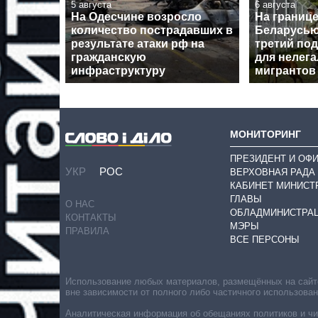
5 августа
6 августа
На Одесчине возросло
На границе
количество пострадавших в
Беларусью
результате атаки рф на
третий по
гражданскую
для нелег
инфраструктуру
мигрантов
МОНИТОРИНГ
ПРЕЗИДЕНТ И ОФ
УКР
РОС
ВЕРХОВНАЯ РАДА
КАБИНЕТ МИНИСТ
ГЛАВЫ
О НАС
ОБЛАДМИНИСТРА
КОНТАКТЫ
МЭРЫ
ПРАВИЛА
ВСЕ ПЕРСОНЫ
Использование любых материалов, размещённых на сайте,
вне зависимости от полного либо частичного использова
Аналитическая информация об обещаниях политиков и чин