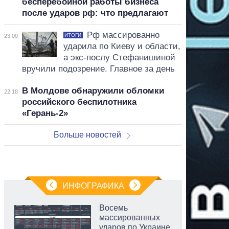
бесперебойной работы бизнеса
после ударов рф: что предлагают
Рф массированно
ИТОГИ
23:00
ударила по Киеву и области,
а экс-послу Стефанишиной
вручили подозрение. Главное за день
В Молдове обнаружили обломки
22:18
российского беспилотника
«Герань-2»
Больше новостей
ИНФОГРАФИКА
Восемь
массированных
ударов по Украине