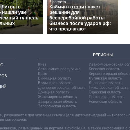
5 августа
 Литвы с
Кабмин готовит пакет
 нашли уже
решений для
дземный туннель
бесперебойной работы
альных
бизнеса после ударов рф:
что предлагают
РЕГИОНЫ
Киев
Ивано-Франковская об
ИС
Автономная республика
Киевская область
Крым
Кировоградская област
РОВ
Винницкая область
Луганская область
Волынская область
Львовская область
ЦИЙ
Днепропетровская область
Николаевская область
Донецкая область
Одесская область
Житомирская область
Полтавская область
Закарпатская область
Ровенская область
Запорожская область
 разрешается при указании ссылки (для интернет-изданий — гиперссылки
ния материалов.
овников, размещенных на портале slovoidilo.ua, а также информация о 