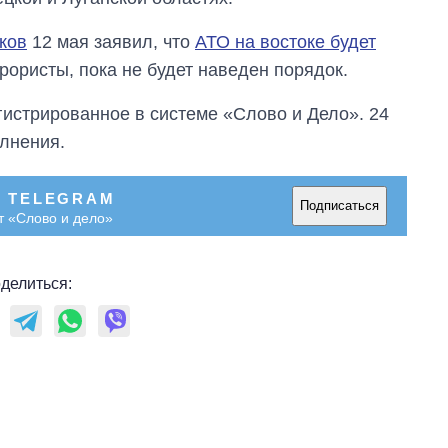
ков
12 мая заявил, что
АТО на востоке будет
ррористы, пока не будет наведен порядок.
егистрированное в системе «Слово и Дело». 24
олнения.
В TELEGRAM
Подписаться
т «Слово и дело»
делиться:
Экономика ИИ-
гигантов: сколько
стоят и