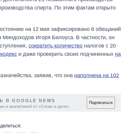
производства спирта. По этим фактам открыто
состоянию на 12 мая зафиксировано 8 обещаний
 Миндоходов Игоря Билоуса. В частности, он
ступления,
сократить количество
налогов с 20
кодекс
и даже проверить своих подчиненных
на
азначейства, заявив, что она
наполнена на 102
Как изменился
бюджет
Ь В GOOGLE NEWS
Подписаться
Министерства
ми и аналитикой от «Слово и дело»
обороны за 13 лет
войны с россией
делиться: