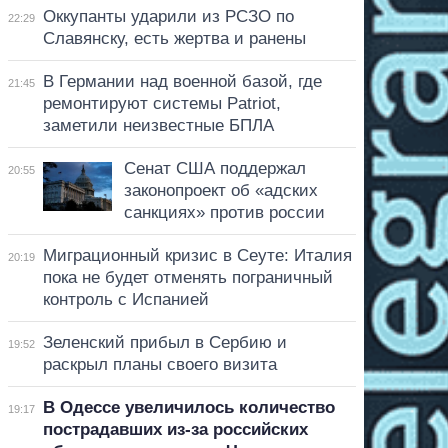
Оккупанты ударили из РСЗО по
22:29
Славянску, есть жертва и ранены
В Германии над военной базой, где
21:45
ремонтируют системы Patriot,
заметили неизвестные БПЛА
Сенат США поддержал
20:55
законопроект об «адских
санкциях» против россии
Миграционный кризис в Сеуте: Италия
20:19
пока не будет отменять пограничный
контроль с Испанией
Зеленский прибыл в Сербию и
19:52
раскрыл планы своего визита
В Одессе увеличилось количество
19:17
пострадавших из-за российских