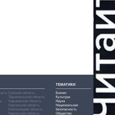
ТЕМАТИКИ
ласть
Сумская область
Бизнес
Тернопольская область
Культура
ь
Харьковская область
Наука
Херсонская область
Национальная
Хмельницкая область
безопасность
Черкасская область
Общество