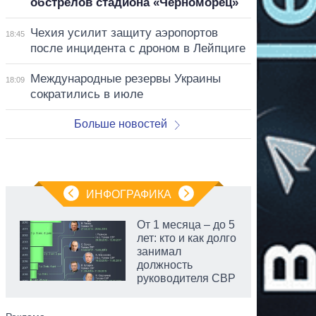
обстрелов стадиона «Черноморец»
Чехия усилит защиту аэропортов
18:45
после инцидента с дроном в Лейпциге
Международные резервы Украины
18:09
сократились в июле
Больше новостей
ИНФОГРАФИКА
От 1 месяца – до 5
лет: кто и как долго
занимал
должность
руководителя СВР