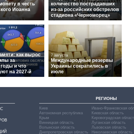
монету в честь
количество пострадавших
кого Иоанна
из-за российских обстрелов
стадиона «Черноморец»
амяти: как вырос
7 августа
ипы за
Международные резервы
годы и что
Украины сократились в
ют на 2027-й
июле
РЕГИОНЫ
Киев
Ивано-Франковская об
ИС
Автономная республика
Киевская область
Крым
Кировоградская област
РОВ
Винницкая область
Луганская область
Волынская область
Львовская область
ЦИЙ
Днепропетровская область
Николаевская область