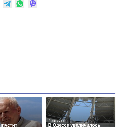
7 августа
ыпустит
В Одессе увеличилось