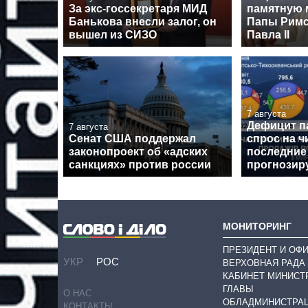
За экс-госсекретаря МИД
памятную 
Банькова внесли залог, он
Папы Римс
вышел из СИЗО
Павла II
7 августа
Дефицит п
7 августа
Сенат США поддержал
спрос на ч
законопроект об «адских
последние 
санкциях» против россии
прогнозиру
МОНИТОРИНГ
ПРЕЗИДЕНТ И ОФ
УКР
РОС
ВЕРХОВНАЯ РАДА
КАБИНЕТ МИНИСТ
ГЛАВЫ
О НАС
ОБЛАДМИНИСТРА
КОНТАКТЫ