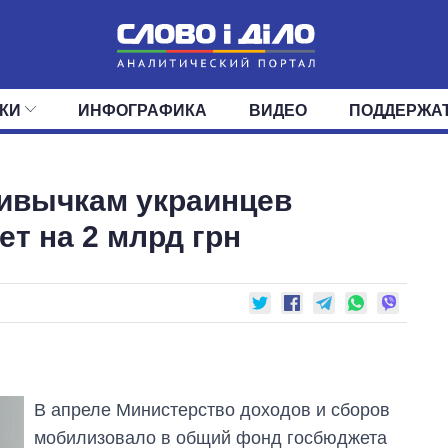
КИ
ИНФОГРАФИКА
ВИДЕО
ПОДДЕРЖА
ИС
ЛЕНТА
ВЕРХОВНАЯ РАДА
СОБЫТИЯ
СТАТЬИ
КАБИНЕТ МИНИСТРОВ
МНЕНИЯ
ОБЗОРЫ
ГЛАВЫ ОБЛАДМИНИ
ДАЙДЖЕСТЫ
ивычкам украинцев
ПОЛИТИКА
ДЕПУТАТЫ
ЭКОНОМИКА
КОМИТЕТЫ
ФРАКЦИИ
ОБЩЕСТВО
ОКРУГА
МИР
т на 2 млрд грн
В апреле Министерство доходов и сборов
мобилизовало в общий фонд госбюджета