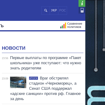
УКР
РОС
Сравнение
ТЬ
политиков
СТРАЦИЙ
МЭРЫ
ВСЕ ПЕРСОНЫ
НОВОСТИ
Первые выплаты по программе «Пакет
23:56
школьника» уже поступают: что нужно
знать родителям
Враг обстрелял
ИТОГИ
23:09
стадион «Черноморец», а
Сенат США поддержал
«адские санкции» против рф. Главное
за день