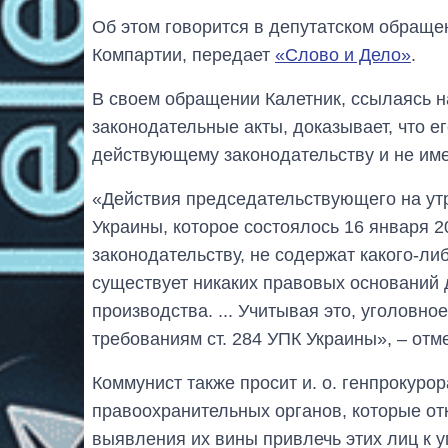
Об этом говорится в депутатском обращ
Компартии, передает
«Слово и Дело»
.
В своем обращении Калетник, ссылаясь н
законодательные акты, доказывает, что е
действующему законодательству и не име
«Действия председательствующего на ут
Украины, которое состоялось 16 января 
законодательству, не содержат какого-ли
существует никаких правовых оснований 
производства. ... Учитывая это, уголовно
требованиям ст. 284 УПК Украины», – отм
Коммунист также просит и. о. генпрокуро
правоохранительных органов, которые от
выявления их вины привлечь этих лиц к у