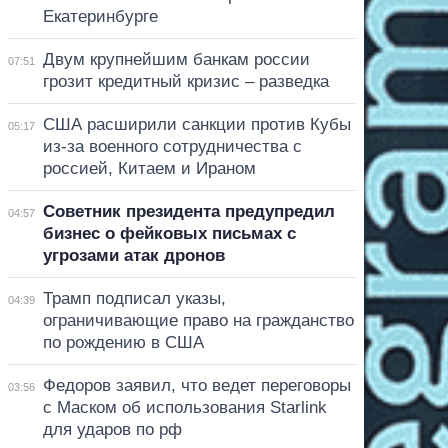
Екатеринбурге
Двум крупнейшим банкам россии
07:51
грозит кредитный кризис – разведка
США расширили санкции против Кубы
05:17
из-за военного сотрудничества с
россией, Китаем и Ираном
Советник президента предупредил
04:57
бизнес о фейковых письмах с
угрозами атак дронов
Трамп подписал указы,
04:39
ограничивающие право на гражданство
по рождению в США
Федоров заявил, что ведет переговоры
03:56
с Маском об использования Starlink
для ударов по рф