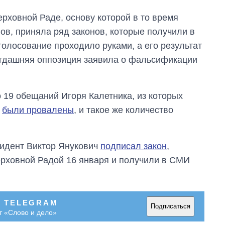
ерховной Раде, основу которой в то время
ов, приняла ряд законов, которые получили в
голосование проходило руками, а его результат
огдашняя оппозиция заявила о фальсификации
19 обещаний Игоря Калетника, из которых
й
были провалены
, и такое же количество
зидент Виктор Янукович
подписал закон
,
ерховной Радой 16 января и получили в СМИ
В TELEGRAM
Подписаться
т «Слово и дело»