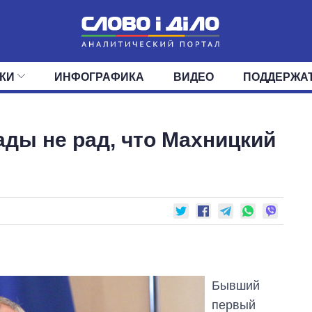
КИ
ИНФОГРАФИКА
ВИДЕО
ПОДДЕРЖА
ИС
ЛЕНТА
ВЕРХОВНАЯ РАДА
СОБЫТИЯ
СТАТЬИ
КАБИНЕТ МИНИСТРОВ
МНЕНИЯ
ОБЗОРЫ
ГЛАВЫ ОБЛАДМИНИ
ДАЙДЖЕСТЫ
ды не рад, что Махницкий
ПОЛИТИКА
ДЕПУТАТЫ
ЭКОНОМИКА
КОМИТЕТЫ
ФРАКЦИИ
ОБЩЕСТВО
ОКРУГА
МИР
Бывший
первый