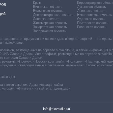
Крым
Кировоградская област
РОВ
Винницкая область
Луганская область
Волынская область
Львовская область
ЦИЙ
Днепропетровская область
Николаевская область
Донецкая область
Одесская область
Житомирская область
Полтавская область
Закарпатская область
Ровенская область
Запорожская область
 разрешается при указании ссылки (для интернет-изданий — гиперссылки
ния материалов.
овников, размещенных на портале slovoidilo.ua, а также информация о 
«ИА Слово и Дело». Инфографики, размещенные на портале slovoidilo.
о контроля Слово и Дело».
х рекламы: «Промо», «Новости компаний», «Позиция», «Партнерский мат
е суждения, обнародованные в рекламных материалах. Согласно украин
R40-05063
раняются законом. Администрация сайта
, которая публикуется на сайте, владельцами
info@slovoidilo.ua