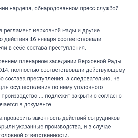
ении нардепа, обнародованном пресс-службой
а регламент Верховной Рады и другие
го действия 16 января соответствовали
ли в себе состава преступления.
реннем пленарном заседании Верховной Рады
2014, полностью соответствовали действующему
бо состава преступления, а следовательно, не
для осуществления по нему уголовного
е производство ... подлежит закрытию согласно
ечается в документе.
Как выросли
тарифы на
холодную воду в
ра проверить законность действий сотрудников
городах Украины
крыли указанные производства, и в случае
на начало августа
головной ответственности.