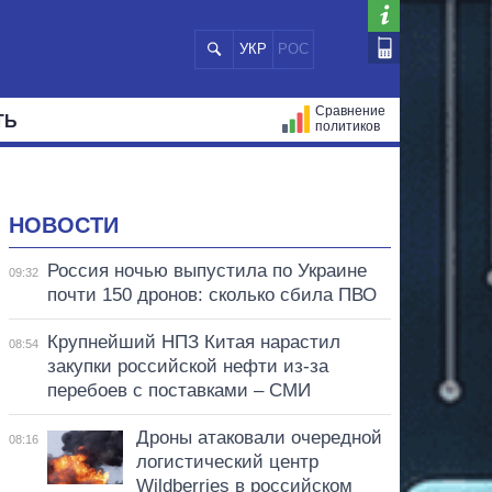
УКР
РОС
Сравнение
ТЬ
политиков
СТРАЦИЙ
МЭРЫ
ВСЕ ПЕРСОНЫ
НОВОСТИ
Россия ночью выпустила по Украине
09:32
почти 150 дронов: сколько сбила ПВО
Крупнейший НПЗ Китая нарастил
08:54
закупки российской нефти из-за
перебоев с поставками – СМИ
Дроны атаковали очередной
08:16
логистический центр
Wildberries в российском