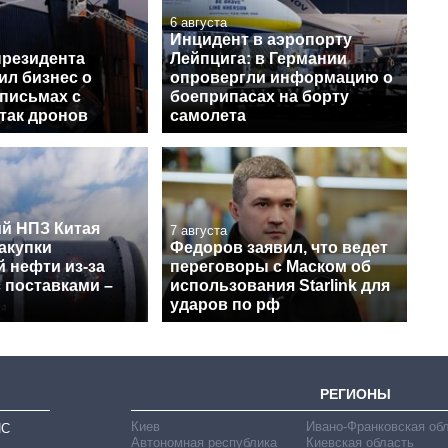
6 августа
Инцидент в аэропорту
президента
Лейпцига: в Германии
ил бизнес о
опровергли информацию о
письмах с
боеприпасах на борту
так дронов
самолета
й НПЗ Китая
7 августа
акупки
Федоров заявил, что ведет
 нефти из-за
переговоры с Маском об
 поставками –
использования Starlink для
ударов по рф
РЕГИОНЫ
Киев
Ивано-Франковская об
ИС
Автономная республика
Киевская область