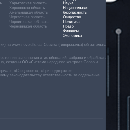
ь
Харьковская область
Наука
Херсонская область
Национальная
Хмельницкая область
безопасность
Черкасская область
Общество
Черниговская область
Политика
Черновицкая область
Право
Финансы
Экономика
) на www.slovoidilo.ua. Ссылка (гиперссылка) обязательна
состоянии выполнения этих обещаний, собрана и обработана
ua, созданы ОО «Система народного контроля Слово и
ериал», «Спецпроект», «При поддержке».
скому законодательству ответственность за содержание