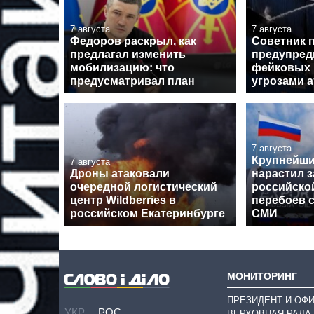
7 августа
7 августа
Федоров раскрыл, как
Советник 
предлагал изменить
предупред
мобилизацию: что
фейковых 
предусматривал план
угрозами а
7 августа
Крупнейши
7 августа
Дроны атаковали
нарастил з
очередной логистический
российской
центр Wildberries в
перебоев с
российском Екатеринбурге
СМИ
МОНИТОРИНГ
ПРЕЗИДЕНТ И ОФ
УКР
РОС
ВЕРХОВНАЯ РАДА