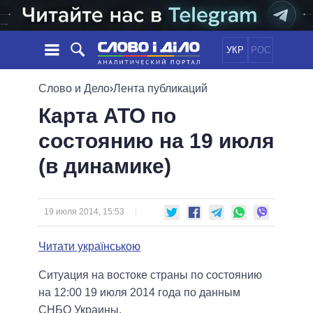
УКР
РОС
НОВОСТИ
Слово и Дело
›
Лента публикаций
Карта АТО по
ОБЕЩАНИЯ
ЛЕНТА
ПОЛИТИКА
состоянию на 19 июля
СОБЫТИЯ
ЭКОНОМИКА
ПОЛИТИКИ
(в динамике)
СТАТЬИ
ОБЩЕСТВО
ИНФОГРАФИКА
МНЕНИЯ
МИР
ВСЕ ПОЛИТИКИ
ОБЗОРЫ
ПРЕЗИДЕНТ И ОФИС
ВИДЕО
19 июля 2014, 15:53
ДАЙДЖЕСТЫ
ВЕРХОВНАЯ РАДА
ПОДДЕРЖАТЬ
КАБИНЕТ МИНИСТРОВ
Читати українською
ГЛАВЫ ОБЛАДМИНИСТРАЦИЙ
СРАВНЕНИЕ ПОЛИТИКОВ
Ситуация на востоке страны по состоянию
МЭРЫ
на 12:00 19 июля 2014 года по данным
ВСЕ ПЕРСОНЫ
СНБО Украины.