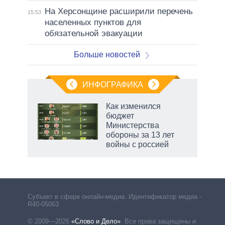
На Херсонщине расширили перечень
15:53
населенных пунктов для
обязательной эвакуации
Больше новостей
ИНФОГРАФИКА
 5
Как изменился
го
бюджет
сть
Министерства
ВР
обороны за 13 лет
войны с россией
Субъект в сфере онлайн-медиа. Идентификатор медиа –
R40-05063
© 2009—2026
«Слово и Дело»
.
Все права защищены и