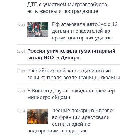
ДТП с участием микроавтобусов,
есть жертвы и пострадавшие
Рф атаковала автобус с 12
17:19
детьми и спасателей во
время повторных ударов
Россия уничтожила гуманитарный
17:06
склад ВОЗ в Днепре
Российские войска создали новые
16:43
зоны контроля возле границы Украины
В Косово депутат закидала премьер-
16:29
министра яйцами
Лесные пожары в Европе:
16:24
во Франции арестовали
сотни людей по
подозрениям в поджогах