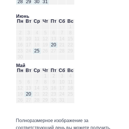
28
29
30
31
Июнь
Пн
Вт
Ср
Чт
Пт
Сб
Вс
1
2
3
4
5
6
7
8
9
10
11
12
13
14
15
16
17
18
19
20
21
22
23
24
25
26
27
28
29
30
Май
Пн
Вт
Ср
Чт
Пт
Сб
Вс
1
2
3
4
5
6
7
8
9
10
11
12
13
14
15
16
17
18
19
20
21
22
23
24
25
26
27
28
29
30
31
Полноразмерное изображение за
соответствующий день вы можете получить,