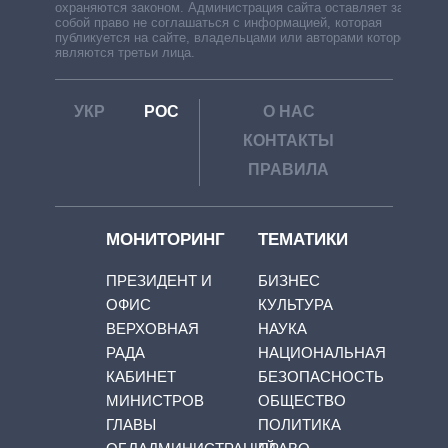
охраняются законом. Администрация сайта оставляет за
собой право не соглашаться с информацией, которая
публикуется на сайте, владельцами или авторами которой
являются третьи лица.
УКР
РОС
О НАС
КОНТАКТЫ
ПРАВИЛА
МОНИТОРИНГ
ТЕМАТИКИ
ПРЕЗИДЕНТ И
БИЗНЕС
ОФИС
КУЛЬТУРА
ВЕРХОВНАЯ
НАУКА
РАДА
НАЦИОНАЛЬНАЯ
КАБИНЕТ
БЕЗОПАСНОСТЬ
МИНИСТРОВ
ОБЩЕСТВО
ГЛАВЫ
ПОЛИТИКА