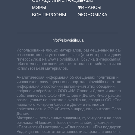
ОБЛАДМИНИСТРАЦИЙ
ПРАВО
МЭРЫ
ФИНАНСЫ
ВСЕ ПЕРСОНЫ
ЭКОНОМИКА
info@slovoidilo.ua
Использование любых материалов, размещённых на сайте,
разрешается при указании ссылки (для интернет-изданий —
гиперссылки) на www.slovoidilo.ua. Ссылка (гиперссылка)
обязательна вне зависимости от полного либо частичного
использования материалов.
Аналитическая информация об обещаниях политиков и
чиновников, размещенных на портале slovoidilo.ua, а также
информация о состоянии выполнения этих обещаний,
собрана и обработана ООО «ИА Слово и Дело» и является
собственностью ООО «ИА Слово и Дело». Инфографики,
размещенные на портале slovoidilo.ua, созданы ОО «Система
народного контроля Слово и Дело» и являются
собственностью ОО «Система народного контроля Слово и
Дело».
Материалы, отмеченные значками, публикуются на правах
рекламы: «Промо», «Новости компаний», «Позиция»,
«Партнерский материал», «Спецпроект», «При поддержке».
Редакция не несет ответственности за факты и оценочные