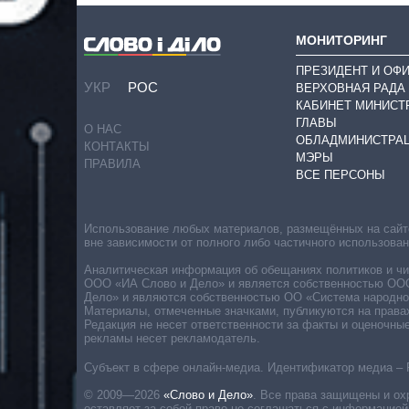
МОНИТОРИНГ
ПРЕЗИДЕНТ И ОФ
УКР
РОС
ВЕРХОВНАЯ РАДА
КАБИНЕТ МИНИСТ
ГЛАВЫ
О НАС
ОБЛАДМИНИСТРА
КОНТАКТЫ
МЭРЫ
ПРАВИЛА
ВСЕ ПЕРСОНЫ
Использование любых материалов, размещённых на сайте,
вне зависимости от полного либо частичного использова
Аналитическая информация об обещаниях политиков и чин
ООО «ИА Слово и Дело» и является собственностью ООО 
Дело» и являются собственностью ОО «Система народног
Материалы, отмеченные значками, публикуются на права
Редакция не несет ответственности за факты и оценочны
рекламы несет рекламодатель.
Субъект в сфере онлайн-медиа. Идентификатор медиа – 
© 2009—2026
«Слово и Дело»
.
Все права защищены и ох
оставляет за собой право не соглашаться с информацией