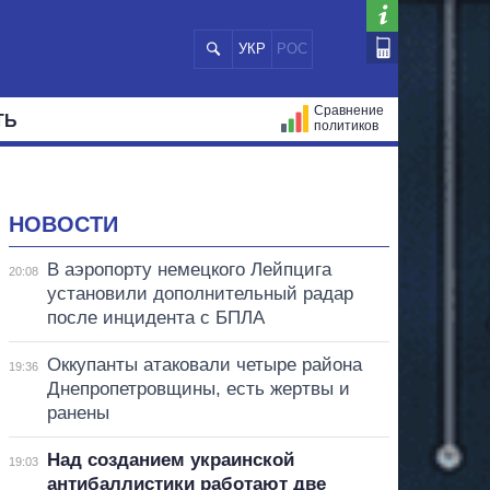
УКР
РОС
Сравнение
ТЬ
политиков
СТРАЦИЙ
МЭРЫ
ВСЕ ПЕРСОНЫ
НОВОСТИ
В аэропорту немецкого Лейпцига
20:08
установили дополнительный радар
после инцидента с БПЛА
Оккупанты атаковали четыре района
19:36
Днепропетровщины, есть жертвы и
ранены
Над созданием украинской
19:03
антибаллистики работают две