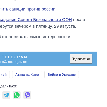
лить санкции против россии
.
аседание Совета Безопасности ООН
после
рутся вечером в пятницу, 29 августа.
об отслеживать самые интересные и
В TELEGRAM
Подписаться
т «Слово и дело»
сией
Атака на Киев
Война в Украине
делиться: