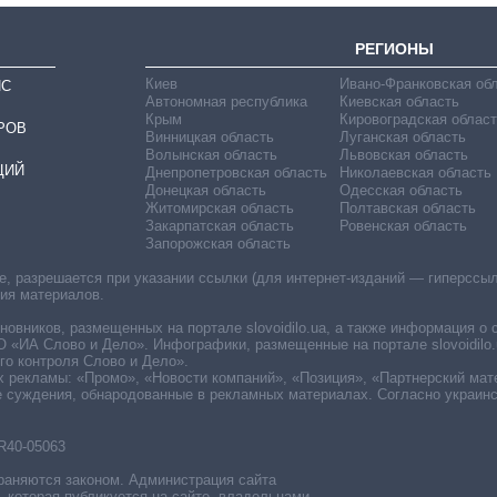
РЕГИОНЫ
Киев
Ивано-Франковская об
ИС
Автономная республика
Киевская область
Крым
Кировоградская област
РОВ
Винницкая область
Луганская область
Волынская область
Львовская область
ЦИЙ
Днепропетровская область
Николаевская область
Донецкая область
Одесская область
Житомирская область
Полтавская область
Закарпатская область
Ровенская область
Запорожская область
 разрешается при указании ссылки (для интернет-изданий — гиперссылки
ния материалов.
овников, размещенных на портале slovoidilo.ua, а также информация о 
«ИА Слово и Дело». Инфографики, размещенные на портале slovoidilo.
о контроля Слово и Дело».
х рекламы: «Промо», «Новости компаний», «Позиция», «Партнерский мат
е суждения, обнародованные в рекламных материалах. Согласно украин
R40-05063
раняются законом. Администрация сайта
, которая публикуется на сайте, владельцами