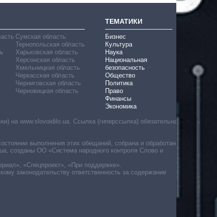
ТЕМАТИКИ
ласть
Сумская область
Бизнес
Тернопольская область
Культура
ь
Харьковская область
Наука
Херсонская область
Национальная
Хмельницкая область
безопасность
Черкасская область
Общество
Черниговская область
Политика
Черновицкая область
Право
Финансы
Экономика
) на www.slovoidilo.ua. Ссылка (гиперссылка) обязательна
состоянии выполнения этих обещаний, собрана и обработана
ua, созданы ОО «Система народного контроля Слово и
ериал», «Спецпроект», «При поддержке».
скому законодательству ответственность за содержание