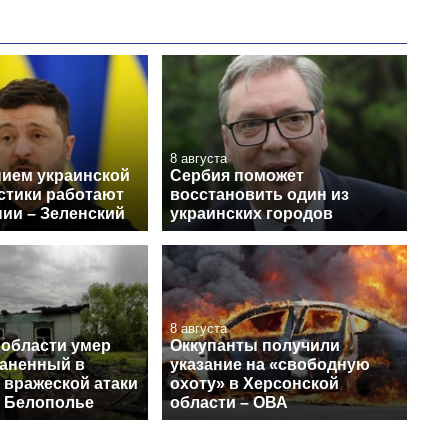
8 августа
нием украинской
Сербия поможет
стики работают
восстановить один из
нии – Зеленский
украинских городов
8 августа
 области умер
Оккупанты получили
раненный в
указание на «свободную
 вражеской атаки
охоту» в Херсонской
в Белополье
области – ОВА