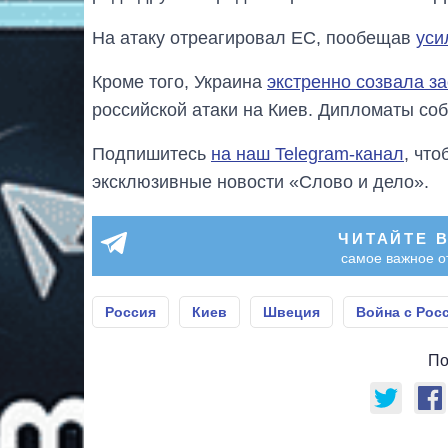
На атаку отреагировал ЕС, пообещав
уси
Кроме того, Украина
экстренно созвала з
российской атаки на Киев. Дипломаты собе
Подпишитесь
на наш Telegram-канал
, чт
эксклюзивные новости «Слово и дело».
ЧИТАЙТЕ 
самое важное о
Россия
Киев
Швеция
Война с Рос
По