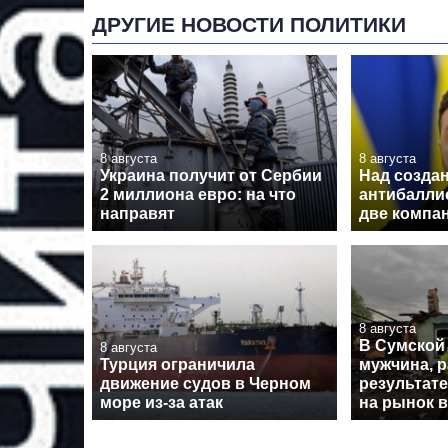
ДРУГИЕ НОВОСТИ ПОЛИТИКИ
8 августа
8 августа
Украина получит от Сербии
Над созда
2 миллиона евро: на что
антибалли
направят
две компа
8 августа
В Сумской
8 августа
Турция ограничила
мужчина, 
движение судов в Черном
результате
море из-за атак
на рынок 