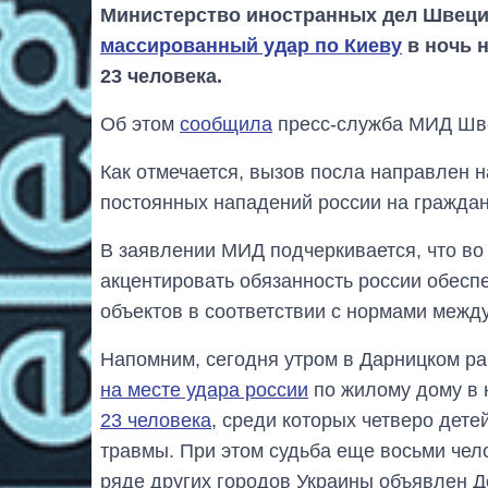
Министерство иностранных дел Швеции
массированный удар по Киеву
в ночь н
23 человека.
Об этом
сообщила
пресс-служба МИД Шв
Как отмечается, вызов посла направлен 
постоянных нападений россии на граждан
В заявлении МИД подчеркивается, что во
акцентировать обязанность россии обесп
объектов в соответствии с нормами межд
Напомним, сегодня утром в Дарницком р
на месте удара россии
по жилому дому в н
23 человека
, среди которых четверо дете
травмы. При этом судьба еще восьми чело
ряде других городов Украины объявлен Д