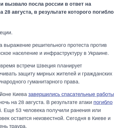
 вызвало посла россии в ответ на
а 28 августа, в результате которого погибло
еции.
на выражение решительного протеста против
ское население и инфраструктуру в Украине.
 время встречи Швеция планирует
ечивать защиту мирных жителей и гражданских
ународного гуманитарного права.
Сколько
картофеля
айоне Киева
завершились спасательные работы
выращивали в
Украине до и во
очь на 28 августа. В результате атаки
погибло
время большой
й. Еще 53 человека получили ранения или
войны
век остается неизвестной. Сегодня в Киеве и
ень траура.