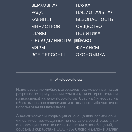
ВЕРХОВНАЯ
НАУКА
РАДА
НАЦИОНАЛЬНАЯ
КАБИНЕТ
БЕЗОПАСНОСТЬ
МИНИСТРОВ
ОБЩЕСТВО
ГЛАВЫ
ПОЛИТИКА
ОБЛАДМИНИСТРАЦИЙ
ПРАВО
МЭРЫ
ФИНАНСЫ
ВСЕ ПЕРСОНЫ
ЭКОНОМИКА
info@slovoidilo.ua
Использование любых материалов, размещённых на сайте,
разрешается при указании ссылки (для интернет-изданий —
гиперссылки) на www.slovoidilo.ua. Ссылка (гиперссылка)
обязательна вне зависимости от полного либо частичного
использования материалов.
Аналитическая информация об обещаниях политиков и
чиновников, размещенных на портале slovoidilo.ua, а также
информация о состоянии выполнения этих обещаний,
собрана и обработана ООО «ИА Слово и Дело» и является