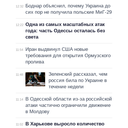
Боднар объяснил, почему Украина до
12:32
сих пор не получила польские МиГ-29
Одна из самых масштабных атак
12:22
года: часть Одессы осталась без
света
Иран выдвинул США новые
11:54
требования для открытия Ормузского
пролива
Зеленский рассказал, чем
11:48
россия била по Украине в
течение недели
В Одесской области из-за российской
11:14
атаки частично ограничили движение
в Молдову
В Харькове выросло количество
11:02