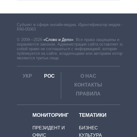
Субъект в сфере онлайн-медиа. Идентификатор медиа –
R40-05063
© 2009—2026
«Слово и Дело»
.
Все права защищены и
охраняются законом. Администрация сайта оставляет за
собой право не соглашаться с информацией, которая
публикуется на сайте, владельцами или авторами которой
являются третьи лица.
УКР
РОС
О НАС
КОНТАКТЫ
ПРАВИЛА
МОНИТОРИНГ
ТЕМАТИКИ
ПРЕЗИДЕНТ И
БИЗНЕС
ОФИС
КУЛЬТУРА