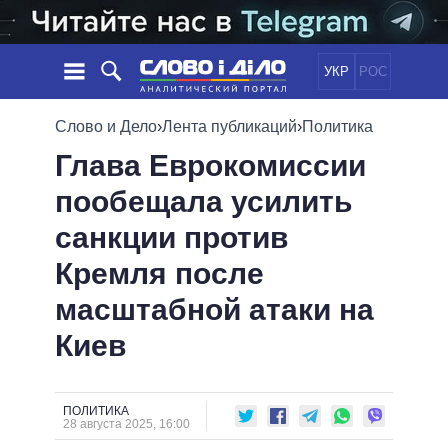
УКР
РОС
НОВОСТИ
Слово и Дело
›
Лента публикаций
›
Политика
Глава Еврокомиссии
ОБЕЩАНИЯ
ЛЕНТА
ПОЛИТИКА
пообещала усилить
СОБЫТИЯ
ЭКОНОМИКА
ПОЛИТИКИ
санкции против
СТАТЬИ
ОБЩЕСТВО
ИНФОГРАФИКА
МНЕНИЯ
МИР
ВСЕ ПОЛИТИКИ
Кремля после
ОБЗОРЫ
ПРЕЗИДЕНТ И ОФИС
масштабной атаки на
ВИДЕО
ДАЙДЖЕСТЫ
ВЕРХОВНАЯ РАДА
Киев
ПОДДЕРЖАТЬ
КАБИНЕТ МИНИСТРОВ
ГЛАВЫ ОБЛАДМИНИСТРАЦИЙ
СРАВНЕНИЕ ПОЛИТИКОВ
МЭРЫ
ПОЛИТИКА
28 августа 2025, 16:00
ВСЕ ПЕРСОНЫ