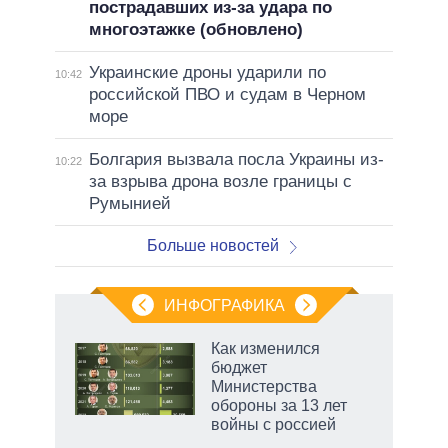
пострадавших из-за удара по
многоэтажке (обновлено)
Украинские дроны ударили по
10:42
российской ПВО и судам в Черном
море
Болгария вызвала посла Украины из-
10:22
за взрыва дрона возле границы с
Румынией
Больше новостей
ИНФОГРАФИКА
 как
Как изменился
чипы
бюджет
ды и
Министерства
т на
обороны за 13 лет
войны с россией