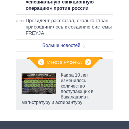
«специальную санкционную
операцию» против россии
Президент рассказал, сколько стран
20:39
присоединилось к созданию системы
FREYJA
Больше новостей
ИНФОГРАФИКА
рифы
Как за 10 лет
у в
изменилось
 на
количество
поступающих в
бакалавриат,
магистратуру и аспирантуру