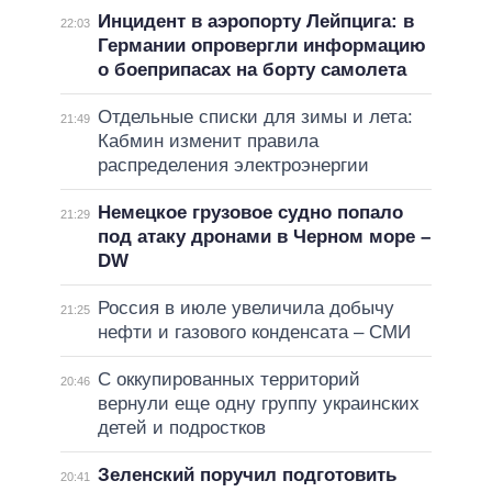
Инцидент в аэропорту Лейпцига: в
22:03
Германии опровергли информацию
о боеприпасах на борту самолета
Отдельные списки для зимы и лета:
21:49
Кабмин изменит правила
распределения электроэнергии
Немецкое грузовое судно попало
21:29
под атаку дронами в Черном море –
DW
Россия в июле увеличила добычу
21:25
нефти и газового конденсата – СМИ
С оккупированных территорий
20:46
вернули еще одну группу украинских
детей и подростков
Зеленский поручил подготовить
20:41