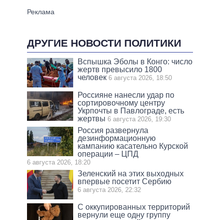
ДРУГИЕ НОВОСТИ ПОЛИТИКИ
Вспышка Эболы в Конго: число
жертв превысило 1800
человек
6 августа 2026, 18:50
Россияне нанесли удар по
сортировочному центру
Укрпочты в Павлограде, есть
жертвы
6 августа 2026, 19:30
Россия развернула
дезинформационную
кампанию касательно Курской
операции – ЦПД
6 августа 2026, 18:20
Зеленский на этих выходных
впервые посетит Сербию
6 августа 2026, 22:32
С оккупированных территорий
вернули еще одну группу