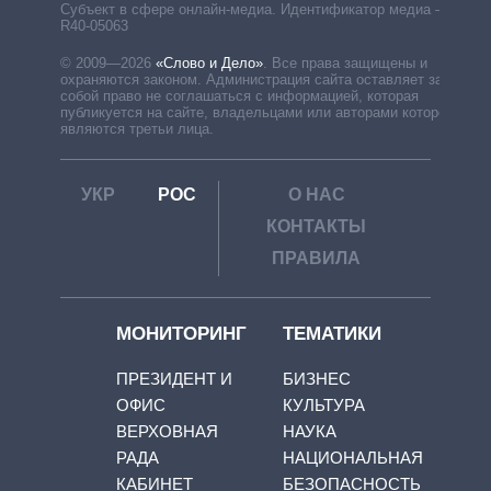
Субъект в сфере онлайн-медиа. Идентификатор медиа –
R40-05063
© 2009—2026
«Слово и Дело»
.
Все права защищены и
охраняются законом. Администрация сайта оставляет за
собой право не соглашаться с информацией, которая
публикуется на сайте, владельцами или авторами которой
являются третьи лица.
УКР
РОС
О НАС
КОНТАКТЫ
ПРАВИЛА
МОНИТОРИНГ
ТЕМАТИКИ
ПРЕЗИДЕНТ И
БИЗНЕС
ОФИС
КУЛЬТУРА
ВЕРХОВНАЯ
НАУКА
РАДА
НАЦИОНАЛЬНАЯ
КАБИНЕТ
БЕЗОПАСНОСТЬ