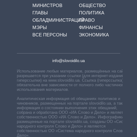
МИНИСТРОВ
ОБЩЕСТВО
ГЛАВЫ
ПОЛИТИКА
ОБЛАДМИНИСТРАЦИЙ
ПРАВО
МЭРЫ
ФИНАНСЫ
ВСЕ ПЕРСОНЫ
ЭКОНОМИКА
info@slovoidilo.ua
Использование любых материалов, размещённых на сайте,
разрешается при указании ссылки (для интернет-изданий —
гиперссылки) на www.slovoidilo.ua. Ссылка (гиперссылка)
обязательна вне зависимости от полного либо частичного
использования материалов.
Аналитическая информация об обещаниях политиков и
чиновников, размещенных на портале slovoidilo.ua, а также
информация о состоянии выполнения этих обещаний,
собрана и обработана ООО «ИА Слово и Дело» и является
собственностью ООО «ИА Слово и Дело». Инфографики,
размещенные на портале slovoidilo.ua, созданы ОО «Система
народного контроля Слово и Дело» и являются
собственностью ОО «Система народного контроля Слово и
Дело».