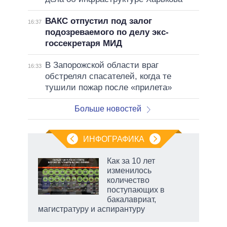
ВАКС отпустил под залог
16:37
подозреваемого по делу экс-
госсекретаря МИД
В Запорожской области враг
16:33
обстрелял спасателей, когда те
тушили пожар после «прилета»
Больше новостей
ИНФОГРАФИКА
 5
Как за 10 лет
го
изменилось
сть
количество
ВР
поступающих в
бакалавриат,
магистратуру и аспирантуру
рф