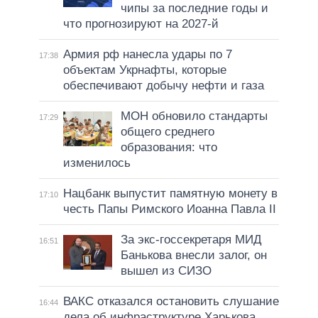
чипы за последние годы и
что прогнозируют на 2027-й
Армия рф нанесла удары по 7
17:38
объектам Укрнафты, которые
обеспечивают добычу нефти и газа
МОН обновило стандарты
17:29
общего среднего
образования: что
изменилось
Нацбанк выпустит памятную монету в
17:10
честь Папы Римского Иоанна Павла II
За экс-госсекретаря МИД
16:51
Банькова внесли залог, он
вышел из СИЗО
ВАКС отказался остановить слушание
16:44
дела об инфраструктуре Харькова