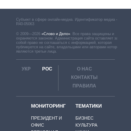
Субъект в сфере онлайн-медиа. Идентификатор медиа –
R40-05063
© 2009—2026
«Слово и Дело»
.
Все права защищены и
охраняются законом. Администрация сайта оставляет за
собой право не соглашаться с информацией, которая
публикуется на сайте, владельцами или авторами которой
являются третьи лица.
УКР
РОС
О НАС
КОНТАКТЫ
ПРАВИЛА
МОНИТОРИНГ
ТЕМАТИКИ
ПРЕЗИДЕНТ И
БИЗНЕС
ОФИС
КУЛЬТУРА