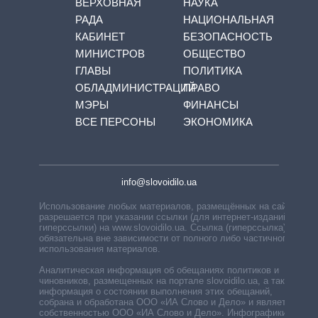
ВЕРХОВНАЯ
НАУКА
РАДА
НАЦИОНАЛЬНАЯ
КАБИНЕТ
БЕЗОПАСНОСТЬ
МИНИСТРОВ
ОБЩЕСТВО
ГЛАВЫ
ПОЛИТИКА
ОБЛАДМИНИСТРАЦИЙ
ПРАВО
МЭРЫ
ФИНАНСЫ
ВСЕ ПЕРСОНЫ
ЭКОНОМИКА
info@slovoidilo.ua
Использование любых материалов, размещённых на сайте,
разрешается при указании ссылки (для интернет-изданий —
гиперссылки) на www.slovoidilo.ua. Ссылка (гиперссылка)
обязательна вне зависимости от полного либо частичного
использования материалов.
Аналитическая информация об обещаниях политиков и
чиновников, размещенных на портале slovoidilo.ua, а также
информация о состоянии выполнения этих обещаний,
собрана и обработана ООО «ИА Слово и Дело» и является
собственностью ООО «ИА Слово и Дело». Инфографики,