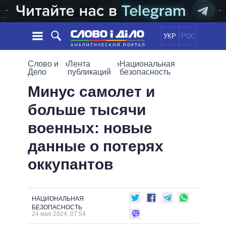
УКР
РОС
НОВОСТИ
Слово и
›
Лента
›
Национальная
Дело
публикаций
безопасность
ОБЕЩАНИЯ
ЛЕНТА
ПОЛИТИКА
Минус самолет и
СОБЫТИЯ
ЭКОНОМИКА
больше тысячи
ПОЛИТИКИ
СТАТЬИ
ОБЩЕСТВО
военных: новые
ИНФОГРАФИКА
МНЕНИЯ
МИР
ВСЕ ПОЛИТИКИ
данные о потерях
ОБЗОРЫ
ПРЕЗИДЕНТ И ОФИС
ВИДЕО
оккупантов
ДАЙДЖЕСТЫ
ВЕРХОВНАЯ РАДА
ПОДДЕРЖАТЬ
КАБИНЕТ МИНИСТРОВ
ГЛАВЫ ОБЛАДМИНИСТРАЦИЙ
СРАВНЕНИЕ ПОЛИТИКОВ
НАЦИОНАЛЬНАЯ
МЭРЫ
БЕЗОПАСНОСТЬ
24 мая 2024, 07:54
ВСЕ ПЕРСОНЫ