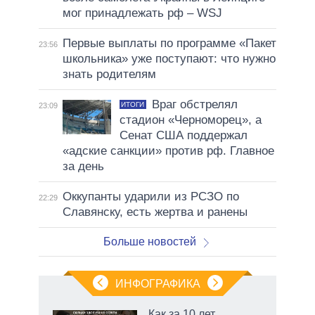
мог принадлежать рф – WSJ
Первые выплаты по программе «Пакет
23:56
школьника» уже поступают: что нужно
знать родителям
Враг обстрелял
ИТОГИ
23:09
стадион «Черноморец», а
Сенат США поддержал
«адские санкции» против рф. Главное
за день
Оккупанты ударили из РСЗО по
22:29
Славянску, есть жертва и ранены
Больше новостей
ИНФОГРАФИКА
Как за 10 лет