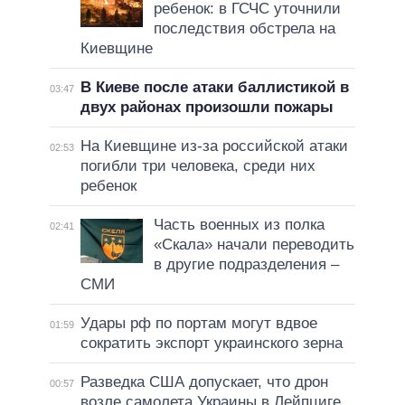
ребенок: в ГСЧС уточнили
последствия обстрела на
Киевщине
В Киеве после атаки баллистикой в
03:47
двух районах произошли пожары
На Киевщине из-за российской атаки
02:53
погибли три человека, среди них
ребенок
Часть военных из полка
02:41
«Скала» начали переводить
в другие подразделения –
СМИ
Удары рф по портам могут вдвое
01:59
сократить экспорт украинского зерна
Разведка США допускает, что дрон
00:57
возле самолета Украины в Лейпциге