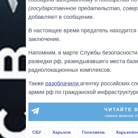
(государственное предательство, совер
добавляют в сообщении.
В настоящее время предатель находится 
заключение.
Напомним, в марте Службы безопасност
разведки рф, разведывавшего места баз
радиолокационных комплексов.
Также
разоблачили
агентку российских 
армии рф по гражданской инфраструктуре
ЧИТАЙТЕ 
самое важное о
СБУ
Харьков
Госизмена
Харьковс