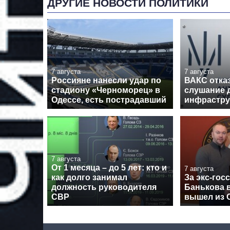
ДРУГИЕ НОВОСТИ ПОЛИТИКИ
7 августа
7 августа
Россияне нанесли удар по
ВАКС отка
стадиону «Черноморец» в
слушание 
Одессе, есть пострадавший
инфрастру
7 августа
От 1 месяца – до 5 лет: кто и
7 августа
как долго занимал
За экс-гос
должность руководителя
Банькова в
СВР
вышел из 