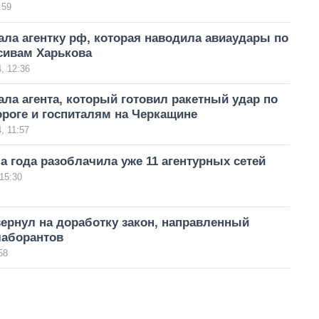
:59
ла агентку рф, которая наводила авиаудары по
ивам Харькова
, 12:36
ла агента, который готовил ракетный удар по
роге и госпиталям на Черкащине
, 11:57
а года разоблачила уже 11 агентурных сетей
15:30
ернул на доработку закон, направленный
лаборантов
58