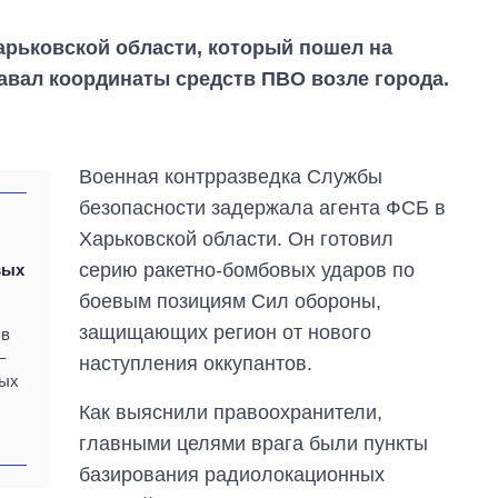
рьковской области, который пошел на
авал координаты средств ПВО возле города.
Военная контрразведка Службы
безопасности задержала агента ФСБ в
Харьковской области. Он готовил
серию ракетно-бомбовых ударов по
вых
боевым позициям Сил обороны,
Как за 10 лет
защищающих регион от нового
 в
изменилось
–
наступления оккупантов.
количество
мых
поступающих в
Как выяснили правоохранители,
бакалавриат,
магистратуру и
главными целями врага были пункты
аспирантуру
базирования радиолокационных