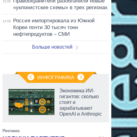
Правоохранители разоблачили новые
15:00
«уклонистские схемы» в трех регионах
Россия импортировала из Южной
14:58
Кореи почти 30 тысяч тонн
нефтепродуктов – СМИ
Больше новостей
ИНФОГРАФИКА
Экономика ИИ-
гигантов: сколько
стоят и
зарабатывают
OpenAI и Anthropic