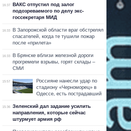
ВАКС отпустил под залог
16:37
подозреваемого по делу экс-
госсекретаря МИД
В Запорожской области враг обстрелял
16:33
спасателей, когда те тушили пожар
после «прилета»
В Брянске вблизи железной дороги
16:33
прогремели взрывы, горят склады –
СМИ
Россияне нанесли удар по
15:57
стадиону «Черноморец» в
Одессе, есть пострадавший
Зеленский дал задание усилить
15:36
направления, которые сейчас
штурмует армия рф