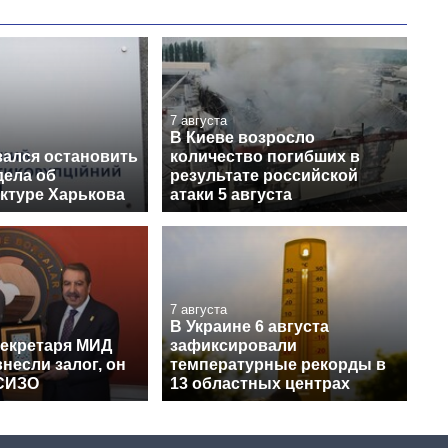
7 августа
В Киеве возросло
зался остановить
количество погибших в
дела об
результате российской
ктуре Харькова
атаки 5 августа
7 августа
В Украине 6 августа
секретаря МИД
зафиксировали
несли залог, он
температурные рекорды в
СИЗО
13 областных центрах