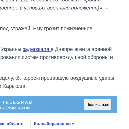
шенное в условиях военного положения)
», –
под стражей. Ему грозит пожизненное
и Украины
задержала
в Днепре агента военной
ирования систем противовоздушной обороны и
спецслужб, корректировавшую воздушные удары
 Харькова.
В TELEGRAM
Подписаться
т «Слово и дело»
кая область
Коллаборационизм