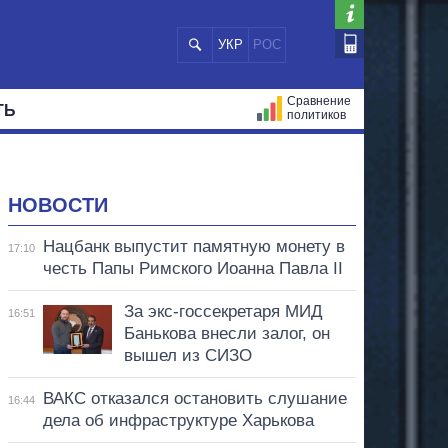
УКР
РОС
Сравнение
ТЬ
политиков
СТРАЦИЙ
МЭРЫ
ВСЕ ПЕРСОНЫ
НОВОСТИ
Нацбанк выпустит памятную монету в
17:10
честь Папы Римского Иоанна Павла II
За экс-госсекретаря МИД
16:51
Банькова внесли залог, он
вышел из СИЗО
ВАКС отказался остановить слушание
16:44
дела об инфраструктуре Харькова