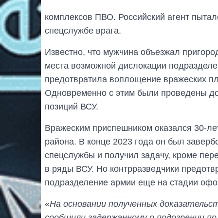
комплексов ПВО. Российский агент пытал
спецслужбе врага.
Известно, что мужчина объезжал пригоро
места возможной дислокации подразделе
предотвратила воплощение вражеских п
Одновременно с этим были проведены д
позиций ВСУ.
Вражеским приспешником оказался 30-лет
района. В конце 2023 года он был заверб
спецслужбы и получил задачу, кроме пер
в ряды ВСУ. Но контрразведчики предотв
подразделение армии еще на стадии оф
«
На основании полученных доказательс
сообщили задержанному о подозрении по 