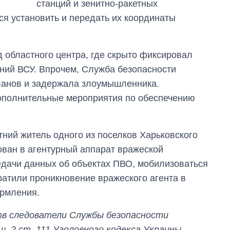
станций и зенитно-ракетных
ся установить и передать их координаты
д областного центра, где скрыто фиксировал
ний ВСУ. Впрочем, Служба безопасности
ланов и задержала злоумышленника.
ополнительные мероприятия по обеспечению
ний житель одного из поселков Харьковского
ован в агентурный аппарат вражеской
едачи данных об объектах ПВО, мобилизоваться
ратили проникновение вражеского агента в
ормления.
тв следователи Службы безопасности
ч. 2 ст. 111 Уголовного кодекса Украины