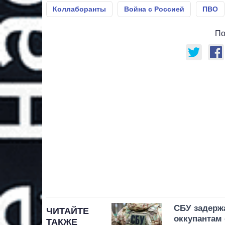
Коллаборанты
Война с Россией
ПВО
По
СБУ задерж
ЧИТАЙТЕ
оккупантам
ТАКЖЕ