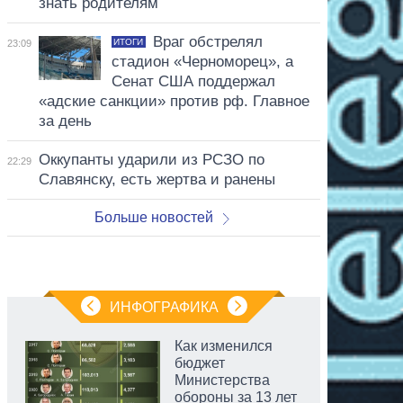
знать родителям
Враг обстрелял
ИТОГИ
23:09
стадион «Черноморец», а
Сенат США поддержал
«адские санкции» против рф. Главное
за день
Оккупанты ударили из РСЗО по
22:29
Славянску, есть жертва и ранены
Больше новостей
ИНФОГРАФИКА
Как изменился
бюджет
Министерства
обороны за 13 лет