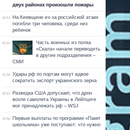
двух районах произошли пожары
На Киевщине из-за российской атаки
02:53
погибли три человека, среди них
ребенок
Часть военных из полка
02:41
«Скала» начали переводить
в другие подразделения –
СМИ
Удары рф по портам могут вдвое
01:59
сократить экспорт украинского зерна
Разведка США допускает, что дрон
00:57
возле самолета Украины в Лейпциге
мог принадлежать рф – WSJ
Первые выплаты по программе «Пакет
23:56
школьника» уже поступают: что нужно