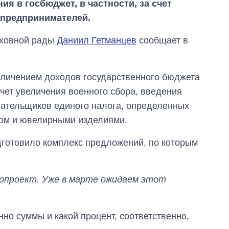
я в госбюджет, в частности, за счет
 предпринимателей.
рховной рады
Даниил Гетманцев
сообщает в
еличением доходов государственного бюджета
счет увеличения военного сбора, введения
лательщиков единого налога, определенных
ом и ювелирными изделиями.
дготовило комплекс предложений, по которым
нопроект. Уже в марте ожидаем этот
Как за 10 лет
изменилось
нно суммы и какой процент, соответственно,
количество
поступающих в