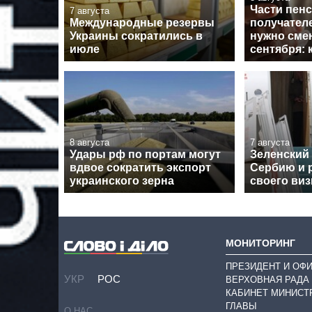
Части пен
7 августа
Международные резервы
получател
Украины сократились в
нужно смен
июле
сентября: 
8 августа
7 августа
Удары рф по портам могут
Зеленский
вдвое сократить экспорт
Сербию и 
украинского зерна
своего виз
МОНИТОРИНГ
ПРЕЗИДЕНТ И ОФ
УКР
РОС
ВЕРХОВНАЯ РАДА
КАБИНЕТ МИНИСТ
ГЛАВЫ
О НАС