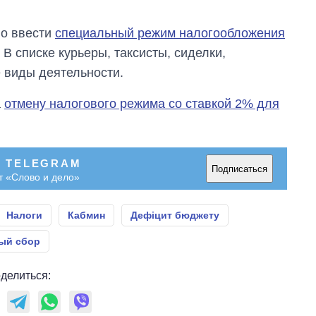
бакалавриат,
магистратуру и
но ввести
специальный режим налогообложения
аспирантуру
. В списке курьеры, таксисты, сиделки,
 виды деятельности.
а
отмену налогового режима со ставкой 2% для
В TELEGRAM
Подписаться
т «Слово и дело»
Налоги
Кабмин
Дефіцит бюджету
ый сбор
делиться: