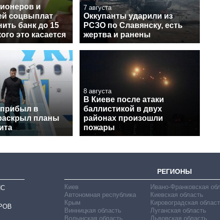
сионеров и
7 августа
ей соцвыплат
Оккупанты ударили из
ить банк до 15
РСЗО по Славянску, есть
кого это касается
жертва и ранены
8 августа
В Киеве после атаки
 прибыл в
баллистикой в двух
раскрыл планы
районах произошли
ита
пожары
РЕГИОНЫ
Киев
Ивано-Франковская об
ИС
Автономная республика
Киевская область
Крым
Кировоградская област
РОВ
Винницкая область
Луганская область
Волынская область
Львовская область