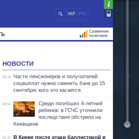
УКР
РОС
Сравнение
ТЬ
политиков
СТРАЦИЙ
МЭРЫ
ВСЕ ПЕРСОНЫ
НОВОСТИ
Части пенсионеров и получателей
05:15
соцвыплат нужно сменить банк до 15
сентября: кого это касается
Среди погибших 4-летний
04:51
ребенок: в ГСЧС уточнили
последствия обстрела на
Киевщине
В Киеве после атаки баллистикой в
03:47