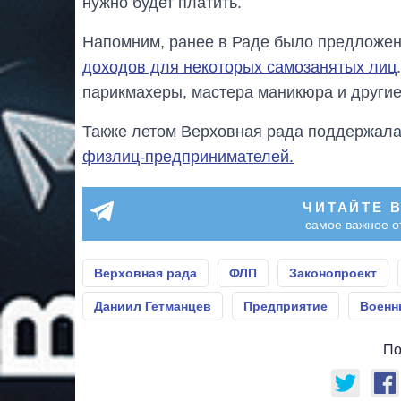
нужно будет платить.
Напомним, ранее в Раде было предложе
доходов для некоторых самозанятых лиц
парикмахеры, мастера маникюра и другие
Также летом Верховная рада поддержал
физлиц-предпринимателей.
ЧИТАЙТЕ 
самое важное о
Верховная рада
ФЛП
Законопроект
Даниил Гетманцев
Предприятие
Военн
По