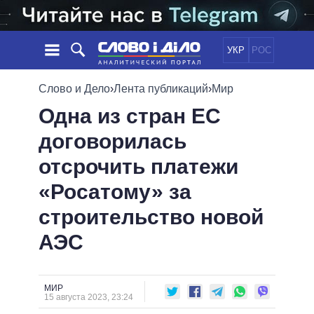
УКР
РОС
НОВОСТИ
Слово и Дело
›
Лента публикаций
›
Мир
Одна из стран ЕС
ОБЕЩАНИЯ
ЛЕНТА
ПОЛИТИКА
договорилась
СОБЫТИЯ
ЭКОНОМИКА
ПОЛИТИКИ
отсрочить платежи
СТАТЬИ
ОБЩЕСТВО
ИНФОГРАФИКА
МНЕНИЯ
МИР
ВСЕ ПОЛИТИКИ
«Росатому» за
ОБЗОРЫ
ПРЕЗИДЕНТ И ОФИС
строительство новой
ВИДЕО
ДАЙДЖЕСТЫ
ВЕРХОВНАЯ РАДА
АЭС
ПОДДЕРЖАТЬ
КАБИНЕТ МИНИСТРОВ
ГЛАВЫ ОБЛАДМИНИСТРАЦИЙ
СРАВНЕНИЕ ПОЛИТИКОВ
МЭРЫ
МИР
15 августа 2023, 23:24
ВСЕ ПЕРСОНЫ