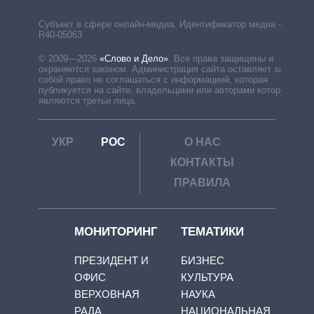
Субъект в сфере онлайн-медиа. Идентификатор медиа –
R40-05063
© 2009—2026
«Слово и Дело»
.
Все права защищены и
охраняются законом. Администрация сайта оставляет за
собой право не соглашаться с информацией, которая
публикуется на сайте, владельцами или авторами которой
являются третьи лица.
УКР
РОС
О НАС
КОНТАКТЫ
ПРАВИЛА
МОНИТОРИНГ
ТЕМАТИКИ
ПРЕЗИДЕНТ И
БИЗНЕС
ОФИС
КУЛЬТУРА
ВЕРХОВНАЯ
НАУКА
РАДА
НАЦИОНАЛЬНАЯ