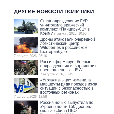
ДРУГИЕ НОВОСТИ ПОЛИТИКИ
Спецподразделение ГУР
уничтожило вражеский
комплекс «Панцирь-С1» в
Крыму
7 августа 2026, 10:58
Дроны атаковали очередной
логистический центр
Wildberries в российском
Екатеринбурге
7 августа 2026, 08:16
Россия формирует боевые
подразделения из украинских
военнопленных – ISW
7 августа 2026, 10:45
«Укрзализныця» изменила
маршруты ряда поездов из-за
ситуации с безопасностью в
восточных регионах
7 августа 2026, 12:58
Россия ночью выпустила по
Украине почти 150 дронов:
сколько сбила ПВО