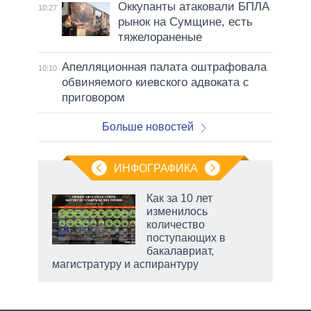
Оккупанты атаковали БПЛА
10:27
рынок на Сумщине, есть
тяжелораненые
Апелляционная палата оштрафовала
10:10
обвиняемого киевского адвоката с
приговором
Больше новостей
ИНФОГРАФИКА
Как за 10 лет
изменилось
количество
ет
поступающих в
бакалавриат,
магистратуру и аспирантуру