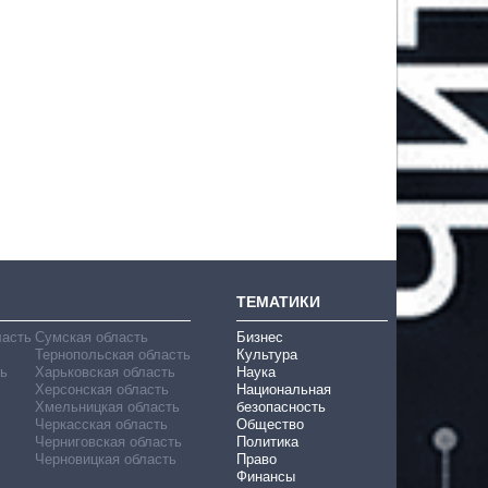
ТЕМАТИКИ
ласть
Сумская область
Бизнес
Тернопольская область
Культура
ь
Харьковская область
Наука
Херсонская область
Национальная
Хмельницкая область
безопасность
Черкасская область
Общество
Черниговская область
Политика
Черновицкая область
Право
Финансы