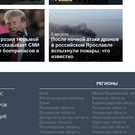
6 августа
грозил тюрьмой
После ночной атаки дронов
ассказывает СМИ
в российском Ярославле
е боеприпасов в
вспыхнули пожары: что
известно
РЕГИОНЫ
Киев
Ивано-Франковская об
ИС
Автономная республика
Киевская область
Крым
Кировоградская област
РОВ
Винницкая область
Луганская область
Волынская область
Львовская область
ЦИЙ
Днепропетровская область
Николаевская область
Донецкая область
Одесская область
Житомирская область
Полтавская область
Закарпатская область
Ровенская область