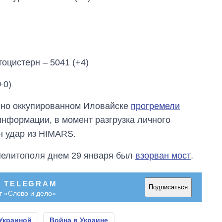
городах Украины
на начало августа
оцистерн – 5041 (+4)
+0)
енно оккупированном Иловайске
прогремели
информации, в момент разгрузка личного
н удар из HIMARS.
Мелитополя днем 29 января был
взорван мост
.
В TELEGRAM
Подписаться
т «Слово и дело»
 Украиной
Война в Украине