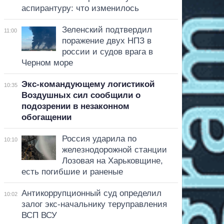
аспирантуру: что изменилось
Зеленский подтвердил
11:00
поражение двух НПЗ в
россии и судов врага в
Черном море
Экс-командующему логистикой
10:35
Воздушных сил сообщили о
подозрении в незаконном
обогащении
Россия ударила по
10:10
железнодорожной станции
Лозовая на Харьковщине,
есть погибшие и раненые
Антикоррупционный суд определил
10:02
залог экс-начальнику теруправления
ВСП ВСУ