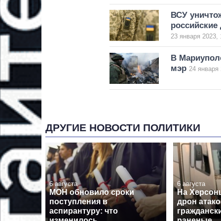
ВСУ уничтож
российские
23 января 2023, 
В Мариупол
мэр
24 января 
ДРУГИЕ НОВОСТИ ПОЛИТИКИ
6 августа
6 августа
МОН обновило сроки
На Херсон
поступления в
дрон атако
аспирантуру: что
граждански
изменилось
раненые