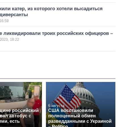
или катер, из которого хотели высадиться
 диверсанты
16:59
е ликвидировали троих российских офицеров –
2023, 18:22
6 августа
щине российский
США восстановили
вал автобус с
полноценный обмен
ми, есть
разведданными с Украиной
– Politico