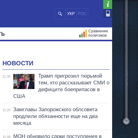
УКР
РОС
Сравнение
ТЬ
политиков
СТРАЦИЙ
МЭРЫ
ВСЕ ПЕРСОНЫ
НОВОСТИ
Трамп пригрозил тюрьмой
11:34
тем, кто рассказывает СМИ о
дефиците боеприпасов в
США
Замглавы Запорожского облсовета
11:26
продлили обязанности еще на два
месяца
МОН обновило сроки поступления в
11:09