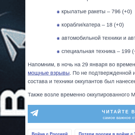
крылатые ракеты ‒ 796 (+0)
корабли/катера ‒ 18 (+0)
автомобильной техники и авт
специальная техника ‒ 199 (
Напомним, в ночь на 29 января во врем
мощные взрывы
. По не подтвержденной 
состава и техники оккупантов был нанесе
Также возле временно оккупированного 
ЧИТАЙТЕ 
самое важное о
Война с Россией
Потери россии в войне с