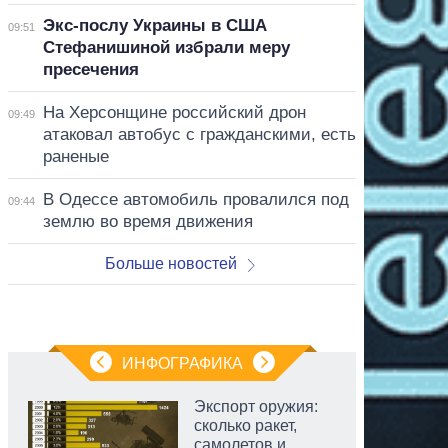
Экс-послу Украины в США
09:51
Стефанишиной избрали меру
пресечения
На Херсонщине российский дрон
09:49
атаковал автобус с гражданскими, есть
раненые
В Одессе автомобиль провалился под
09:44
землю во время движения
Больше новостей
ИНФОГРАФИКА
Экспорт оружия:
сколько ракет,
самолетов и