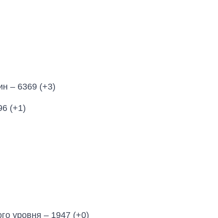
н ‒ 6369 (+3)
6 (+1)
Как выросли
тарифы на
го уровня – 1947 (+0)
холодную воду в