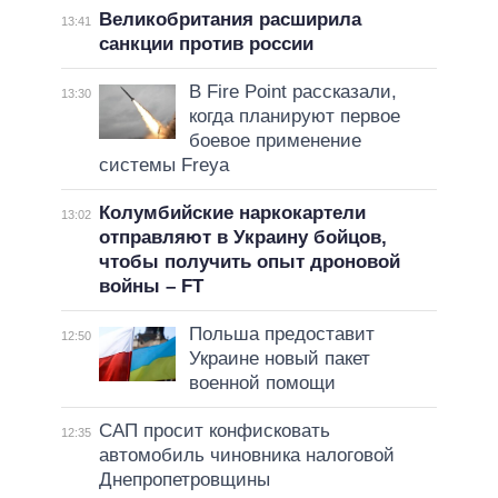
Великобритания расширила
13:41
санкции против россии
В Fire Point рассказали,
13:30
когда планируют первое
боевое применение
системы Freya
Колумбийские наркокартели
13:02
отправляют в Украину бойцов,
чтобы получить опыт дроновой
войны – FT
Польша предоставит
12:50
Украине новый пакет
военной помощи
САП просит конфисковать
12:35
автомобиль чиновника налоговой
Днепропетровщины