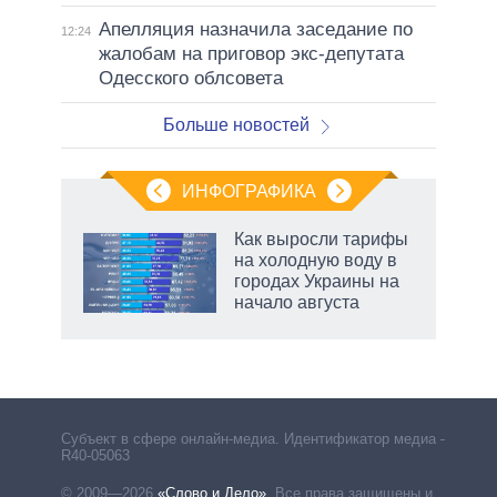
Апелляция назначила заседание по
12:24
жалобам на приговор экс-депутата
Одесского облсовета
Больше новостей
ИНФОГРАФИКА
Как выросли тарифы
о
на холодную воду в
городах Украины на
начало августа
ic
рф
Субъект в сфере онлайн-медиа. Идентификатор медиа –
R40-05063
© 2009—2026
«Слово и Дело»
.
Все права защищены и