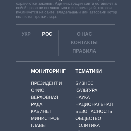
охраняются законом. Администрация сайта оставляет за
собой право не соглашаться с информацией, которая
публикуется на сайте, владельцами или авторами которой
являются третьи лица.
УКР
РОС
О НАС
КОНТАКТЫ
ПРАВИЛА
МОНИТОРИНГ
ТЕМАТИКИ
ПРЕЗИДЕНТ И
БИЗНЕС
ОФИС
КУЛЬТУРА
ВЕРХОВНАЯ
НАУКА
РАДА
НАЦИОНАЛЬНАЯ
КАБИНЕТ
БЕЗОПАСНОСТЬ
МИНИСТРОВ
ОБЩЕСТВО
ГЛАВЫ
ПОЛИТИКА