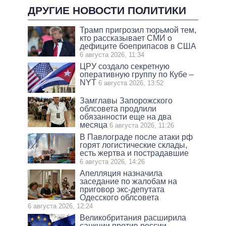
ДРУГИЕ НОВОСТИ ПОЛИТИКИ
Трамп пригрозил тюрьмой тем,
кто рассказывает СМИ о
дефиците боеприпасов в США
6 августа 2026, 11:34
ЦРУ создало секретную
оперативную группу по Кубе –
NYT
6 августа 2026, 13:52
Замглавы Запорожского
облсовета продлили
обязанности еще на два
месяца
6 августа 2026, 11:26
В Павлограде после атаки рф
горят логистические склады,
есть жертва и пострадавшие
6 августа 2026, 14:26
Апелляция назначила
заседание по жалобам на
приговор экс-депутата
Одесского облсовета
6 августа 2026, 12:24
Великобритания расширила
санкции против россии