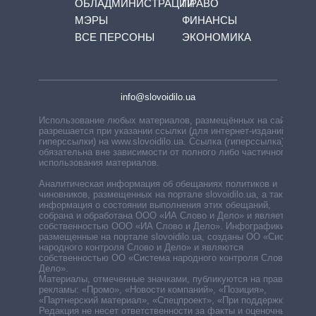
ОБЛАДМИНИСТРАЦИЙ
ПРАВО
МЭРЫ
ФИНАНСЫ
ВСЕ ПЕРСОНЫ
ЭКОНОМИКА
info@slovoidilo.ua
Использование любых материалов, размещённых на сайте,
разрешается при указании ссылки (для интернет-изданий —
гиперссылки) на www.slovoidilo.ua. Ссылка (гиперссылка)
обязательна вне зависимости от полного либо частичного
использования материалов.
Аналитическая информация об обещаниях политиков и
чиновников, размещенных на портале slovoidilo.ua, а также
информация о состоянии выполнения этих обещаний,
собрана и обработана ООО «ИА Слово и Дело» и является
собственностью ООО «ИА Слово и Дело». Инфографики,
размещенные на портале slovoidilo.ua, созданы ОО «Система
народного контроля Слово и Дело» и являются
собственностью ОО «Система народного контроля Слово и
Дело».
Материалы, отмеченные значками, публикуются на правах
рекламы: «Промо», «Новости компаний», «Позиция»,
«Партнерский материал», «Спецпроект», «При поддержке».
Редакция не несет ответственности за факты и оценочные