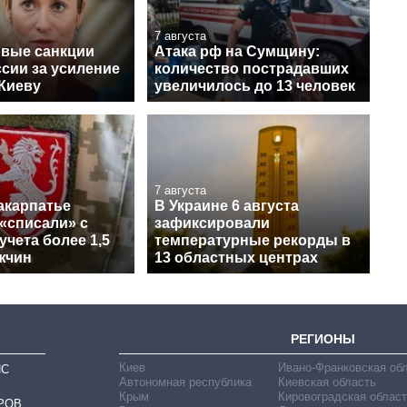
7 августа
овые санкции
Атака рф на Сумщину:
сии за усиление
количество пострадавших
 Киеву
увеличилось до 13 человек
7 августа
акарпатье
В Украине 6 августа
«списали» с
зафиксировали
учета более 1,5
температурные рекорды в
жчин
13 областных центрах
РЕГИОНЫ
Киев
Ивано-Франковская об
ИС
Автономная республика
Киевская область
Крым
Кировоградская област
РОВ