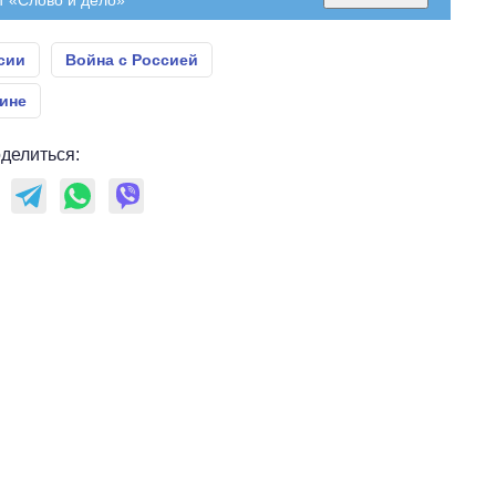
сии
Война с Россией
аине
делиться: