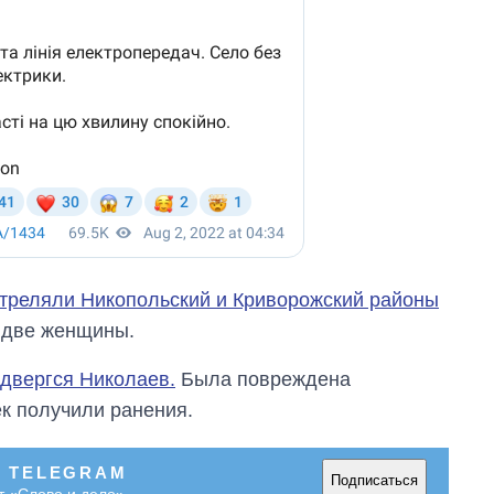
стреляли Никопольский и Криворожский районы
 две женщины.
двергся Николаев.
Была повреждена
ек получили ранения.
В TELEGRAM
Подписаться
т «Слово и дело»