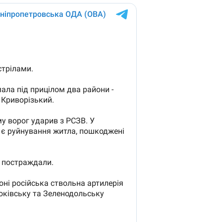
поступающих в
бакалавриат,
магистратуру и
аспирантуру