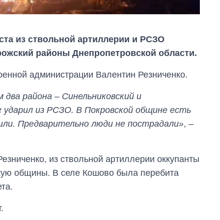
уста из ствольной артиллерии и РСЗО
рожский районы Днепропетровской области.
оенной администрации Валентин Резниченко.
 два района – Синельниковский и
г ударил из РСЗО. В Покровской общине есть
или. Предварительно люди не пострадали»
, –
езниченко, из ствольной артиллерии оккупанты
ую общины. В селе Кошово была перебита
та.
Как за 10 лет
.
изменилось
количество