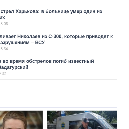
стрел Харькова: в больнице умер один из
их
13:06
ливает Николаев из С-300, которые приводят к
азрушениям – ВСУ
15:34
е во время обстрелов погиб известный
Вадатурский
0:32