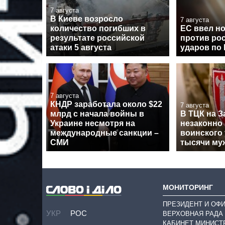
7 августа
В Киеве возросло
7 августа
количество погибших в
ЕС ввел н
результате российской
против рос
атаки 5 августа
ударов по
7 августа
КНДР заработала около $22
7 августа
млрд с начала войны в
В ТЦК на З
Украине несмотря на
незаконно 
международные санкции –
воинского 
СМИ
тысячи му
МОНИТОРИНГ
ПРЕЗИДЕНТ И ОФ
УКР
РОС
ВЕРХОВНАЯ РАДА
КАБИНЕТ МИНИСТ