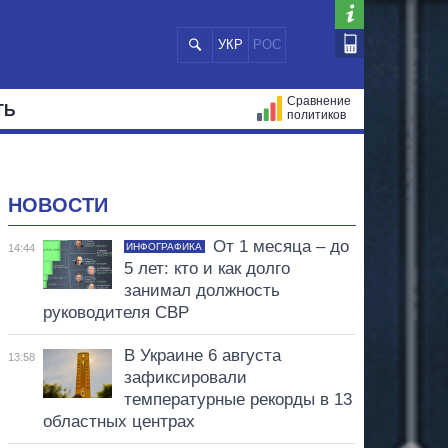
УКР
РОС
Сравнение
ТЬ
политиков
СТРАЦИЙ
МЭРЫ
ВСЕ ПЕРСОНЫ
НОВОСТИ
От 1 месяца – до
ИНФОГРАФИКА
14:44
5 лет: кто и как долго
занимал должность
руководителя СВР
В Украине 6 августа
13:58
зафиксировали
температурные рекорды в 13
областных центрах