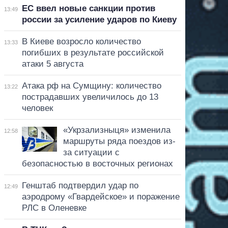
ЕС ввел новые санкции против
13:49
россии за усиление ударов по Киеву
В Киеве возросло количество
13:33
погибших в результате российской
атаки 5 августа
Атака рф на Сумщину: количество
13:22
пострадавших увеличилось до 13
человек
«Укрзализныця» изменила
12:58
маршруты ряда поездов из-
за ситуации с
безопасностью в восточных регионах
Генштаб подтвердил удар по
12:49
аэродрому «Гвардейское» и поражение
РЛС в Оленевке