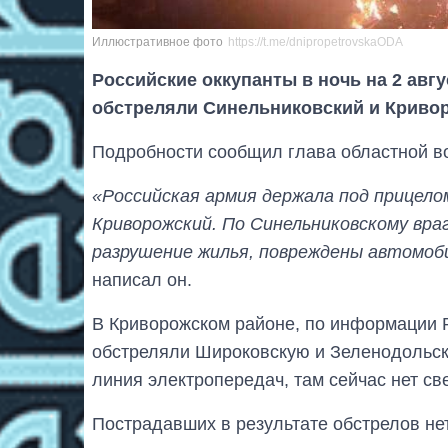
Иллюстративное фото
https://t.me/dnipropetrovskaODA
Российские оккупанты в ночь на 2 авг
обстреляли Синельниковский и Криво
Подробности сообщил глава областной в
«Российская армия держала под прицелом
Криворожский. По Синельниковскому вра
разрушение жилья, повреждены автомоб
написал он.
В Криворожском районе, по информации Р
обстреляли Широковскую и Зеленодольск
линия электропередач, там сейчас нет све
Пострадавших в результате обстрелов нет