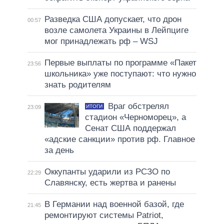
Разведка США допускает, что дрон
00:57
возле самолета Украины в Лейпциге
мог принадлежать рф – WSJ
Первые выплаты по программе «Пакет
23:56
школьника» уже поступают: что нужно
знать родителям
Враг обстрелял
ИТОГИ
23:09
стадион «Черноморец», а
Сенат США поддержал
«адские санкции» против рф. Главное
за день
Оккупанты ударили из РСЗО по
22:29
Славянску, есть жертва и ранены
В Германии над военной базой, где
21:45
ремонтируют системы Patriot,