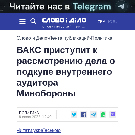
УКР
РОС
НОВОСТИ
Слово и Дело
›
Лента публикаций
›
Политика
ВАКС приступит к
ОБЕЩАНИЯ
ЛЕНТА
ПОЛИТИКА
рассмотрению дела о
СОБЫТИЯ
ЭКОНОМИКА
ПОЛИТИКИ
подкупе внутреннего
СТАТЬИ
ОБЩЕСТВО
ИНФОГРАФИКА
МНЕНИЯ
МИР
ВСЕ ПОЛИТИКИ
аудитора
ОБЗОРЫ
ПРЕЗИДЕНТ И ОФИС
Минобороны
ВИДЕО
ДАЙДЖЕСТЫ
ВЕРХОВНАЯ РАДА
ПОДДЕРЖАТЬ
КАБИНЕТ МИНИСТРОВ
ГЛАВЫ ОБЛАДМИНИСТРАЦИЙ
ПОЛИТИКА
СРАВНЕНИЕ ПОЛИТИКОВ
8 июля 2022, 12:49
МЭРЫ
Читати українською
ВСЕ ПЕРСОНЫ