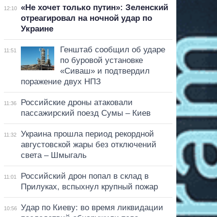
«Не хочет только путин»: Зеленский
12:10
отреагировал на ночной удар по
Украине
Генштаб сообщил об ударе
11:51
по буровой установке
«Сиваш» и подтвердил
поражение двух НПЗ
Российские дроны атаковали
11:36
пассажирский поезд Сумы – Киев
Украина прошла период рекордной
11:32
августовской жары без отключений
света – Шмыгаль
Российский дрон попал в склад в
11:01
Прилуках, вспыхнул крупный пожар
Удар по Киеву: во время ликвидации
10:56