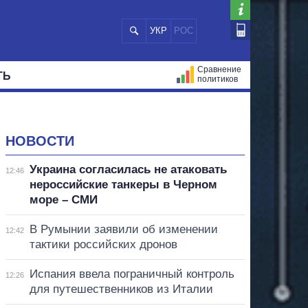
УКР
РОС
Сравнение
ТЬ
политиков
СТРАЦИЙ
МЭРЫ
ВСЕ ПЕРСОНЫ
НОВОСТИ
Украина согласилась не атаковать
12:46
нероссийские танкеры в Черном
море – СМИ
В Румынии заявили об изменении
12:42
тактики российских дронов
Испания ввела пограничный контроль
12:26
для путешественников из Италии