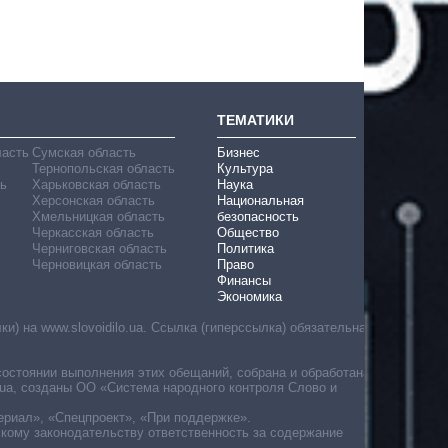
ТЕМАТИКИ
ласть
Сумская область
Бизнес
Тернопольская область
Культура
ь
Харьковская область
Наука
Херсонская область
Национальная
Хмельницкая область
безопасность
Черкасская область
Общество
Черниговская область
Политика
Черновицкая область
Право
Финансы
Экономика
) на www.slovoidilo.ua. Ссылка (гиперссылка) обязательна
состоянии выполнения этих обещаний, собрана и обработана
ua, созданы ОО «Система народного контроля Слово и
ериал», «Спецпроект», «При поддержке».
скому законодательству ответственность за содержание