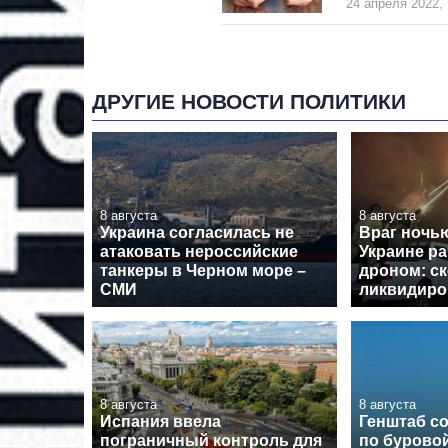
24 апреля 2022, 
ДРУГИЕ НОВОСТИ ПОЛИТИКИ
8 августа
8 августа
Украина согласилась не
Враг ночь
атаковать нероссийские
Украине ра
танкеры в Черном море –
дроном: с
СМИ
ликвидиро
8 августа
8 августа
Испания ввела
Генштаб с
пограничный контроль для
по бурово