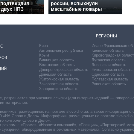
 подтвердил
россии, вспыхнули
 двух НПЗ
масштабные пожары
РЕГИОНЫ
Киев
Ивано-Франковская об
ИС
Автономная республика
Киевская область
Крым
Кировоградская област
РОВ
Винницкая область
Луганская область
Волынская область
Львовская область
ЦИЙ
Днепропетровская область
Николаевская область
Донецкая область
Одесская область
Житомирская область
Полтавская область
Закарпатская область
Ровенская область
Запорожская область
 разрешается при указании ссылки (для интернет-изданий — гиперссылки
ния материалов.
овников, размещенных на портале slovoidilo.ua, а также информация о 
«ИА Слово и Дело». Инфографики, размещенные на портале slovoidilo.
о контроля Слово и Дело».
х рекламы: «Промо», «Новости компаний», «Позиция», «Партнерский мат
е суждения, обнародованные в рекламных материалах. Согласно украин