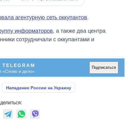
вала агентурную сеть оккупантов
.
руппу информаторов
, а также два центра
ники сотрудничали с оккупантами и
В TELEGRAM
Подписаться
т «Слово и дело»
Нападение России на Украину
делиться: