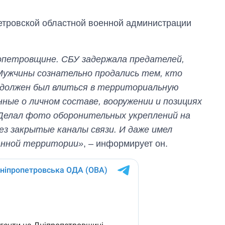
етровской областной военной администрации
ропетровщине. СБУ задержала предателей,
Мужчины сознательно продались тем, кто
 должен был влиться в территориальную
ные о личном составе, вооружении и позициях
Делал фото оборонительных укреплений на
ез закрытые каналы связи. И даже имел
анной территории»
, – информирует он.
Дефицит памяти:
как вырос спрос
на чипы за
последние годы и
что прогнозируют
на 2027-й