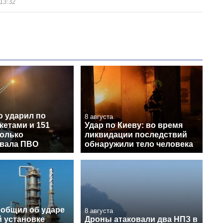
13:32
ю ударил по
8 августа
кетами и 151
Удар по Киеву: во время
колько
ликвидации последствий
вала ПВО
обнаружили тело человека
ообщил об ударе
8 августа
й установке
Дроны атаковали два НПЗ в