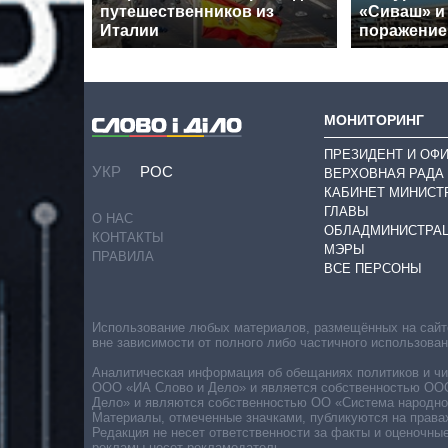
путешественников из
«Сиваш» и
Италии
поражение
МОНИТОРИНГ
ПРЕЗИДЕНТ И ОФ
УКР
РОС
ВЕРХОВНАЯ РАДА
КАБИНЕТ МИНИСТ
ГЛАВЫ
О НАС
ОБЛАДМИНИСТРА
КОНТАКТЫ
МЭРЫ
ПРАВИЛА
ВСЕ ПЕРСОНЫ
Использование любых материалов, размещённых на сайте,
вне зависимости от полного либо частичного использова
Аналитическая информация об обещаниях политиков и чин
ООО «ИА Слово и Дело» и является собственностью ООО 
Дело» и являются собственностью ОО «Система народног
Материалы, отмеченные значками, публикуются на права
Редакция не несет ответственности за факты и оценочны
рекламы несет рекламодатель.