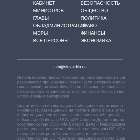
КАБИНЕТ
БЕЗОПАСНОСТЬ
МИНИСТРОВ
ОБЩЕСТВО
ГЛАВЫ
ПОЛИТИКА
ОБЛАДМИНИСТРАЦИЙ
ПРАВО
МЭРЫ
ФИНАНСЫ
ВСЕ ПЕРСОНЫ
ЭКОНОМИКА
info@slovoidilo.ua
Использование любых материалов, размещённых на сайте,
разрешается при указании ссылки (для интернет-изданий —
гиперссылки) на www.slovoidilo.ua. Ссылка (гиперссылка)
обязательна вне зависимости от полного либо частичного
использования материалов.
Аналитическая информация об обещаниях политиков и
чиновников, размещенных на портале slovoidilo.ua, а также
информация о состоянии выполнения этих обещаний,
собрана и обработана ООО «ИА Слово и Дело» и является
собственностью ООО «ИА Слово и Дело». Инфографики,
размещенные на портале slovoidilo.ua, созданы ОО «Система
народного контроля Слово и Дело» и являются
собственностью ОО «Система народного контроля Слово и