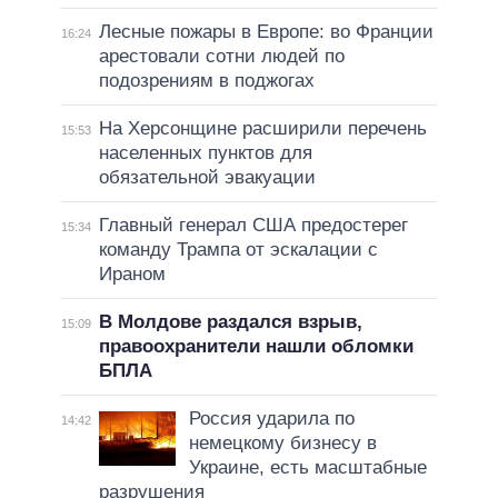
Лесные пожары в Европе: во Франции
16:24
арестовали сотни людей по
подозрениям в поджогах
На Херсонщине расширили перечень
15:53
населенных пунктов для
обязательной эвакуации
Главный генерал США предостерег
15:34
команду Трампа от эскалации с
Ираном
В Молдове раздался взрыв,
15:09
правоохранители нашли обломки
БПЛА
Россия ударила по
14:42
немецкому бизнесу в
Украине, есть масштабные
разрушения