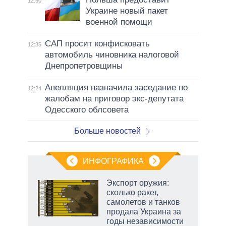
12:50
Украине новый пакет
военной помощи
САП просит конфисковать
12:35
автомобиль чиновника налоговой
Днепропетровщины
Апелляция назначила заседание по
12:24
жалобам на приговор экс-депутата
Одесского облсовета
Больше новостей
ИНФОГРАФИКА
Экспорт оружия:
сколько ракет,
в
самолетов и танков
продала Украина за
годы независимости