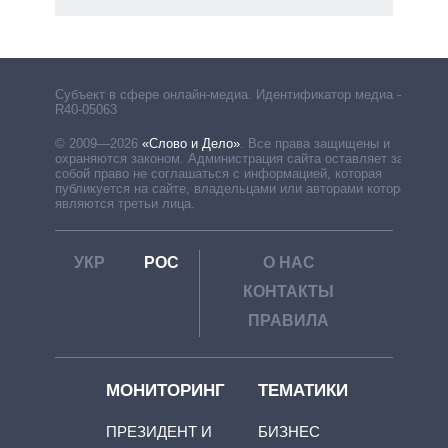
Субъект в сфере онлайн-медиа. Идентификатор медиа –
R40-05063
© 2009—2026
«Слово и Дело»
.
Все права защищены и
охраняются законом. Администрация сайта оставляет за
собой право не соглашаться с информацией, которая
публикуется на сайте, владельцами или авторами которой
являются третьи лица.
УКР
РОС
О НАС
КОНТАКТЫ
ПРАВИЛА
МОНИТОРИНГ
ТЕМАТИКИ
ПРЕЗИДЕНТ И
БИЗНЕС