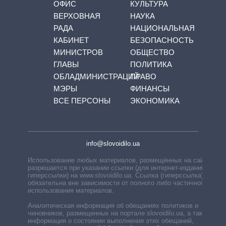
ОФИС
КУЛЬТУРА
ВЕРХОВНАЯ
НАУКА
РАДА
НАЦИОНАЛЬНАЯ
КАБИНЕТ
БЕЗОПАСНОСТЬ
МИНИСТРОВ
ОБЩЕСТВО
ГЛАВЫ
ПОЛИТИКА
ОБЛАДМИНИСТРАЦИЙ
ПРАВО
МЭРЫ
ФИНАНСЫ
ВСЕ ПЕРСОНЫ
ЭКОНОМИКА
info@slovoidilo.ua
Использование любых материалов, размещённых на сайте,
разрешается при указании ссылки (для интернет-изданий —
гиперссылки) на www.slovoidilo.ua. Ссылка (гиперссылка)
обязательна вне зависимости от полного либо частичного
использования материалов.
Аналитическая информация об обещаниях политиков и
чиновников, размещенных на портале slovoidilo.ua, а также
информация о состоянии выполнения этих обещаний,