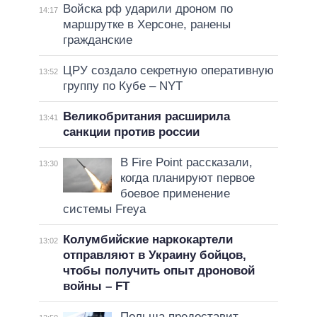
Войска рф ударили дроном по
14:17
маршрутке в Херсоне, ранены
гражданские
ЦРУ создало секретную оперативную
13:52
группу по Кубе – NYT
Великобритания расширила
13:41
санкции против россии
В Fire Point рассказали,
13:30
когда планируют первое
боевое применение
системы Freya
Колумбийские наркокартели
13:02
отправляют в Украину бойцов,
чтобы получить опыт дроновой
войны – FT
Польша предоставит