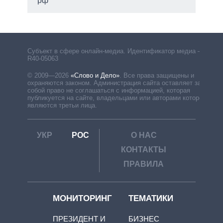
рф
Субъект в сфере онлайн-медиа. Идентификатор медиа –
R40-05063
© 2009—2026
«Слово и Дело»
.
Все права защищены и
охраняются законом. Администрация сайта оставляет за
собой право не соглашаться с информацией, которая
публикуется на сайте, владельцами или авторами которой
являются третьи лица.
УКР
РОС
О НАС
КОНТАКТЫ
ПРАВИЛА
МОНИТОРИНГ
ТЕМАТИКИ
ПРЕЗИДЕНТ И
БИЗНЕС