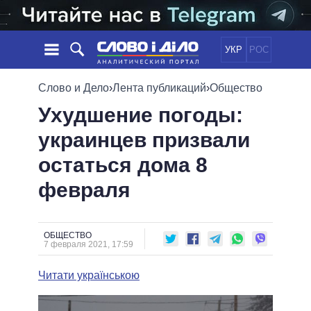
УКР
РОС
НОВОСТИ
Слово и Дело
›
Лента публикаций
›
Общество
Ухудшение погоды:
ОБЕЩАНИЯ
ЛЕНТА
ПОЛИТИКА
украинцев призвали
СОБЫТИЯ
ЭКОНОМИКА
ПОЛИТИКИ
остаться дома 8
СТАТЬИ
ОБЩЕСТВО
ИНФОГРАФИКА
МНЕНИЯ
МИР
ВСЕ ПОЛИТИКИ
февраля
ОБЗОРЫ
ПРЕЗИДЕНТ И ОФИС
ВИДЕО
ДАЙДЖЕСТЫ
ВЕРХОВНАЯ РАДА
ОБЩЕСТВО
ПОДДЕРЖАТЬ
КАБИНЕТ МИНИСТРОВ
7 февраля 2021, 17:59
ГЛАВЫ ОБЛАДМИНИСТРАЦИЙ
СРАВНЕНИЕ ПОЛИТИКОВ
Читати українською
МЭРЫ
ВСЕ ПЕРСОНЫ