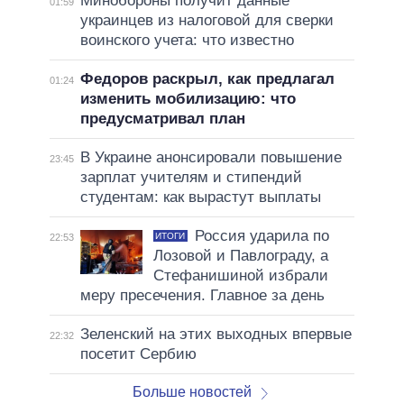
Минобороны получит данные
01:59
украинцев из налоговой для сверки
воинского учета: что известно
Федоров раскрыл, как предлагал
01:24
изменить мобилизацию: что
предусматривал план
В Украине анонсировали повышение
23:45
зарплат учителям и стипендий
студентам: как вырастут выплаты
Россия ударила по
ИТОГИ
22:53
Лозовой и Павлограду, а
Стефанишиной избрали
меру пресечения. Главное за день
Зеленский на этих выходных впервые
22:32
посетит Сербию
Больше новостей