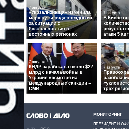
7 августа
«Укрзализныця» изменила
7 августа
маршруты ряда поездов из-
В Киеве в
за ситуации с
количеств
безопасностью в
результат
восточных регионах
атаки 5 ав
7 августа
КНДР заработала около $22
7 августа
млрд с начала войны в
Правоохра
Украине несмотря на
разоблачи
международные санкции –
«уклонист
СМИ
трех регио
МОНИТОРИНГ
ПРЕЗИДЕНТ И ОФ