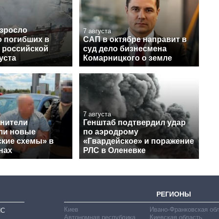
озросло
7 августа
о погибших в
САП в октябре направит в
е российской
суд дело бизнесмена
густа
Комарницкого о земле
7 августа
нители
Генштаб подтвердил удар
ли новые
по аэродрому
ские схемы» в
«Гвардейское» и поражение
нах
РЛС в Оленевке
РЕГИОНЫ
Киев
Ивано-Франковская об
ИС
Автономная республика
Киевская область