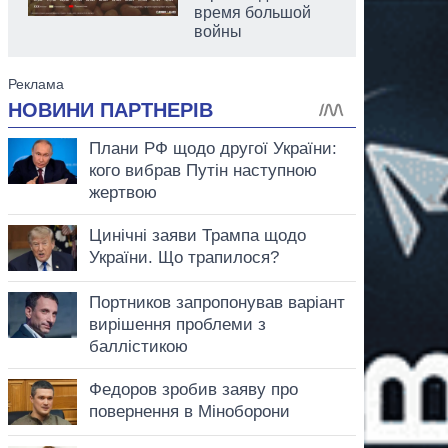
время большой
войны