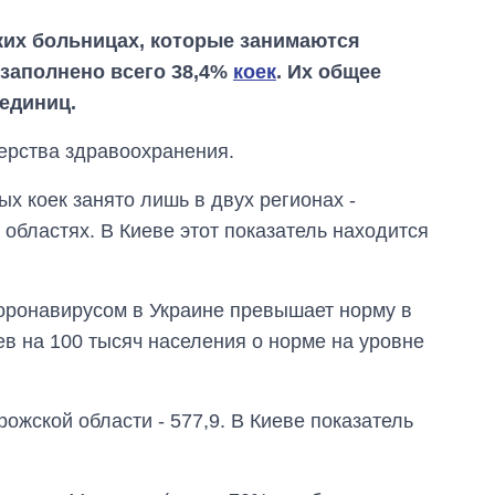
ких больницах, которые занимаются
 заполнено всего 38,4%
коек
. Их общее
 единиц.
рства здравоохранения.
х коек занято лишь в двух регионах -
 областях. В Киеве этот показатель находится
коронавирусом в Украине превышает норму в
аев на 100 тысяч населения о норме на уровне
жской области - 577,9. В Киеве показатель
Как за 10 лет
изменилось
количество
поступающих в