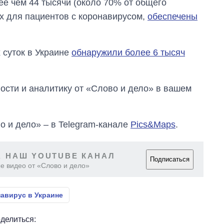
ее чем 44 тысячи (около 70% от общего
бакалавриат,
магистратуру и
х для пациентов с коронавирусом,
обеспечены
аспирантуру
 суток в Украине
обнаружили более 6 тысяч
сти и аналитику от «Слово и дело» в вашем
о и дело» – в Telegram-канале
Pics&Maps
.
 НАШ YOUTUBE КАНАЛ
Подписаться
е видео от «Слово и дело»
авирус в Украине
делиться: