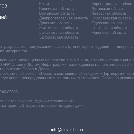
Крым
Кировоградская област
РОВ
Винницкая область
Луганская область
Волынская область
Львовская область
ЦИЙ
Днепропетровская область
Николаевская область
Донецкая область
Одесская область
Житомирская область
Полтавская область
Закарпатская область
Ровенская область
Запорожская область
 разрешается при указании ссылки (для интернет-изданий — гиперссылки
ния материалов.
овников, размещенных на портале slovoidilo.ua, а также информация о 
«ИА Слово и Дело». Инфографики, размещенные на портале slovoidilo.
о контроля Слово и Дело».
х рекламы: «Промо», «Новости компаний», «Позиция», «Партнерский мат
е суждения, обнародованные в рекламных материалах. Согласно украин
R40-05063
раняются законом. Администрация сайта
, которая публикуется на сайте, владельцами
info@slovoidilo.ua