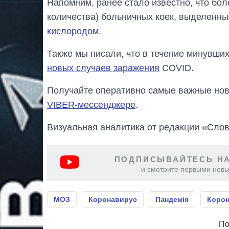
Напомним, ранее стало известно, что бол
количества) больничных коек, выделенны
кислородом
.
Также мы писали, что в течение минувших
новых случаев заражения
COVID.
Получайте оперативно самые важные ново
VIBER-мессенджере
.
Визуальная аналитика от редакции «Слов
ПОДПИСЫВАЙТЕСЬ НА
и смотрите первыми новы
МОЗ
Коронавирус
Пандемія
Корон
По