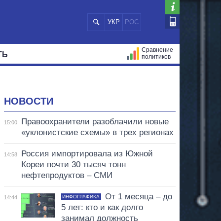
УКР
РОС
Сравнение
ТЬ
политиков
СТРАЦИЙ
МЭРЫ
ВСЕ ПЕРСОНЫ
НОВОСТИ
Правоохранители разоблачили новые
15:00
«уклонистские схемы» в трех регионах
Россия импортировала из Южной
14:58
Кореи почти 30 тысяч тонн
нефтепродуктов – СМИ
От 1 месяца – до
ИНФОГРАФИКА
14:44
5 лет: кто и как долго
занимал должность