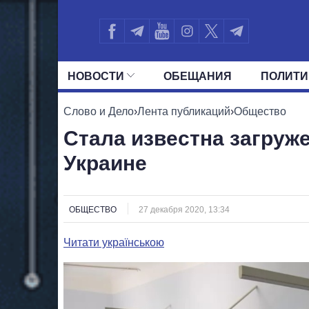
НОВОСТИ
ОБЕЩАНИЯ
ПОЛИТИ
ВСЕ ПОЛИТИКИ
ПРЕЗИДЕНТ И ОФ
Слово и Дело
›
Лента публикаций
›
Общество
Стала известна загруж
Украине
ОБЩЕСТВО
27 декабря 2020, 13:34
Читати українською