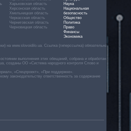
ь
Харьковская область
Наука
Херсонская область
Национальная
Хмельницкая область
безопасность
Черкасская область
Общество
Черниговская область
Политика
Черновицкая область
Право
Финансы
Экономика
) на www.slovoidilo.ua. Ссылка (гиперссылка) обязательна
состоянии выполнения этих обещаний, собрана и обработана
ua, созданы ОО «Система народного контроля Слово и
ериал», «Спецпроект», «При поддержке».
скому законодательству ответственность за содержание