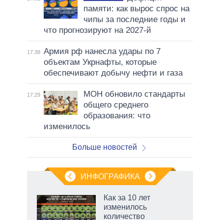
памяти: как вырос спрос на
чипы за последние годы и
что прогнозируют на 2027-й
Армия рф нанесла удары по 7
17:38
объектам Укрнафты, которые
обеспечивают добычу нефти и газа
МОН обновило стандарты
17:29
общего среднего
образования: что
изменилось
Больше новостей
ИНФОГРАФИКА
 как
Как за 10 лет
чипы
изменилось
ды и
количество