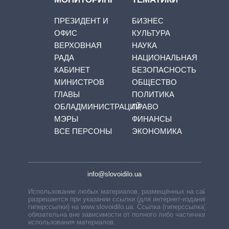
ПРЕЗИДЕНТ И
БИЗНЕС
ОФИС
КУЛЬТУРА
ВЕРХОВНАЯ
НАУКА
РАДА
НАЦИОНАЛЬНАЯ
КАБИНЕТ
БЕЗОПАСНОСТЬ
МИНИСТРОВ
ОБЩЕСТВО
ГЛАВЫ
ПОЛИТИКА
ОБЛАДМИНИСТРАЦИЙ
ПРАВО
МЭРЫ
ФИНАНСЫ
ВСЕ ПЕРСОНЫ
ЭКОНОМИКА
info@slovoidilo.ua
Использование любых материалов, размещённых на сайте,
разрешается при указании ссылки (для интернет-изданий —
гиперссылки) на www.slovoidilo.ua. Ссылка (гиперссылка)
обязательна вне зависимости от полного либо частичного
использования материалов.