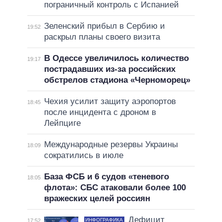
пограничный контроль с Испанией
Зеленский прибыл в Сербию и
19:52
раскрыл планы своего визита
В Одессе увеличилось количество
19:17
пострадавших из-за российских
обстрелов стадиона «Черноморец»
Чехия усилит защиту аэропортов
18:45
после инцидента с дроном в
Лейпциге
Международные резервы Украины
18:09
сократились в июле
База ФСБ и 6 судов «теневого
18:05
флота»: СБС атаковали более 100
вражеских целей россиян
Дефицит
ИНФОГРАФИКА
17:52