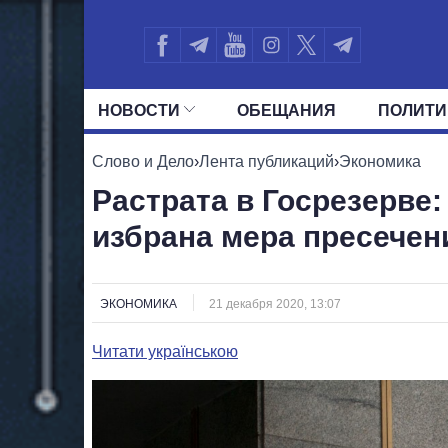
НОВОСТИ
ОБЕЩАНИЯ
ПОЛИТИ
ВСЕ ПОЛИТИКИ
ПРЕЗИДЕНТ И ОФ
Слово и Дело
›
Лента публикаций
›
Экономика
Растрата в Госрезерве
избрана мера пресечен
ЭКОНОМИКА
21 декабря 2020, 13:07
Читати українською