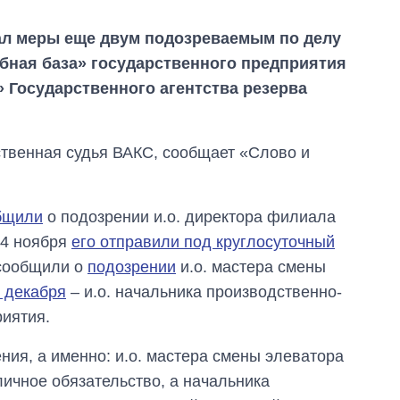
л меры еще двум подозреваемым по делу
бная база» государственного предприятия
 Государственного агентства резерва
ственная судья ВАКС, сообщает «Слово и
бщили
о подозрении и.о. директора филиала
24 ноября
его отправили под круглосуточный
 сообщили о
подозрении
и.о. мастера смены
 декабря
– и.о. начальника производственно-
риятия.
ния, а именно: и.о. мастера смены элеватора
Сколько
картофеля
ичное обязательство, а начальника
выращивали в