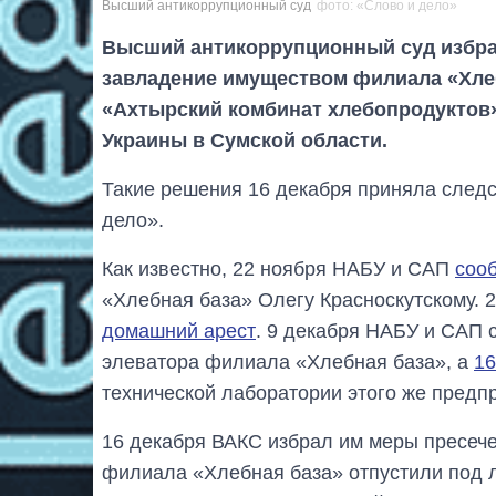
Высший антикоррупционный суд
фото: «Слово и дело»
Высший антикоррупционный суд избра
завладение имуществом филиала «Хле
«Ахтырский комбинат хлебопродуктов»
Украины в Сумской области.
Такие решения 16 декабря приняла след
дело».
Как известно, 22 ноября НАБУ и САП
соо
«Хлебная база» Олегу Красноскутскому. 
домашний арест
. 9 декабря НАБУ и САП
элеватора филиала «Хлебная база», а
16
технической лаборатории этого же предп
16 декабря ВАКС избрал им меры пресече
филиала «Хлебная база» отпустили под л