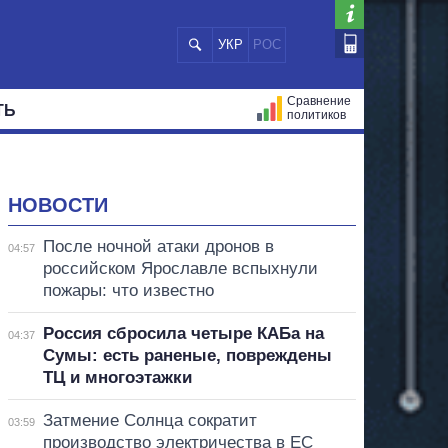
УКР
РОС
Сравнение
ТЬ
политиков
СТРАЦИЙ
МЭРЫ
ВСЕ ПЕРСОНЫ
НОВОСТИ
После ночной атаки дронов в
04:57
российском Ярославле вспыхнули
пожары: что известно
Россия сбросила четыре КАБа на
04:37
Сумы: есть раненые, повреждены
ТЦ и многоэтажки
Затмение Солнца сократит
03:59
производство электричества в ЕС