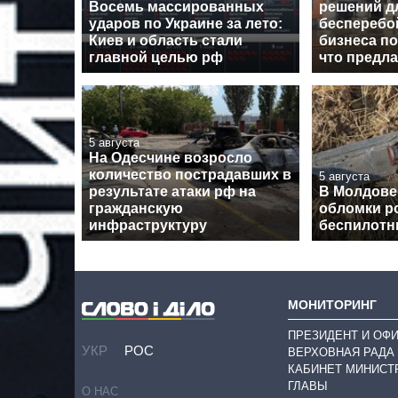
Восемь массированных
решений д
ударов по Украине за лето:
бесперебо
Киев и область стали
бизнеса по
главной целью рф
что предл
5 августа
На Одесчине возросло
количество пострадавших в
5 августа
результате атаки рф на
В Молдове
гражданскую
обломки р
инфраструктуру
беспилотн
МОНИТОРИНГ
ПРЕЗИДЕНТ И ОФ
УКР
РОС
ВЕРХОВНАЯ РАДА
КАБИНЕТ МИНИСТ
ГЛАВЫ
О НАС