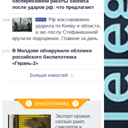
бесперебойной работы бизнеса
после ударов рф: что предлагают
Рф массированно
ИТОГИ
23:00
ударила по Киеву и области,
а экс-послу Стефанишиной
вручили подозрение. Главное за день
В Молдове обнаружили обломки
22:18
российского беспилотника
«Герань-2»
Больше новостей
ИНФОГРАФИКА
Экспорт оружия:
сколько ракет,
самолетов и