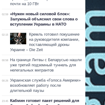
почти на 10 ГВт
«Нужен новый силовой блок»:
02:59
Залужный объяснил свои слова о
вступлении Украины в НАТО
Кремль готовил покушение
02:15
на руководителя компании,
поставляющей дроны
Украине – Die Zeit
На границе Литвы с Беларусью нашли
00:58
уже третий подземный туннель для
нелегальных мигрантов
Украинская служба «Голоса Америки»
00:26
возобновляет работу после
длительной паузы
Кабмин готовит пакет решений для
23:45