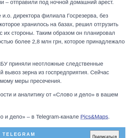
и – отправили под ночной домашний арест.
Украине до и во
время большой
 и.о. директора филиала Госрезерва, без
войны
которое хранилось на базах, решил отгрузить
с их стороны. Таким образом он планировал
остью более 2,8 млн грн, которое принадлежало
НАБУ приняли неотложные следственные
й вывоз зерна из госпредприятия. Сейчас
емому меры пресечения.
сти и аналитику от «Слово и дело» в вашем
о и дело» – в Telegram-канале
Pics&Maps
.
В TELEGRAM
Подписаться