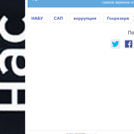
самое важное о
НАБУ
САП
коррупция
Госрезерв
По