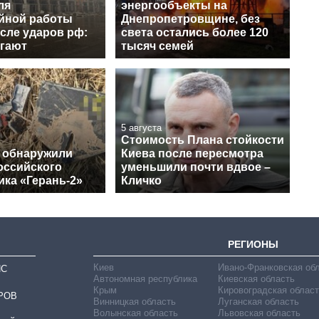
ля
энергообъекты на
йной работы
Днепропетровщине, без
сле ударов рф:
света остались более 120
агают
тысяч семей
5 августа
Стоимость Плана стойкости
 обнаружили
Киева после пересмотра
оссийского
уменьшили почти вдвое –
ика «Герань-2»
Кличко
РЕГИОНЫ
Киев
Ивано-Франковская об
ИС
Автономная республика
Киевская область
Крым
Кировоградская област
РОВ
Винницкая область
Луганская область
Волынская область
Львовская область