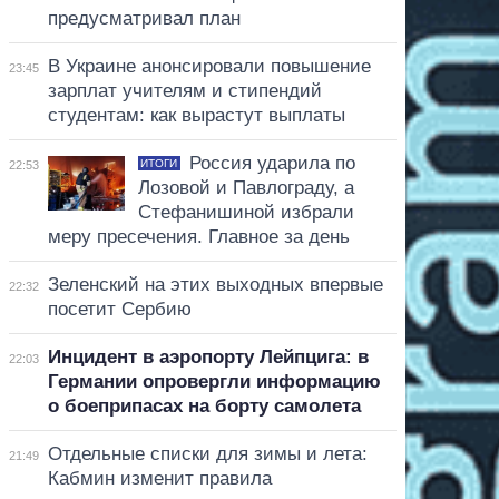
предусматривал план
В Украине анонсировали повышение
23:45
зарплат учителям и стипендий
студентам: как вырастут выплаты
Россия ударила по
ИТОГИ
22:53
Лозовой и Павлограду, а
Стефанишиной избрали
меру пресечения. Главное за день
Зеленский на этих выходных впервые
22:32
посетит Сербию
Инцидент в аэропорту Лейпцига: в
22:03
Германии опровергли информацию
о боеприпасах на борту самолета
Отдельные списки для зимы и лета:
21:49
Кабмин изменит правила