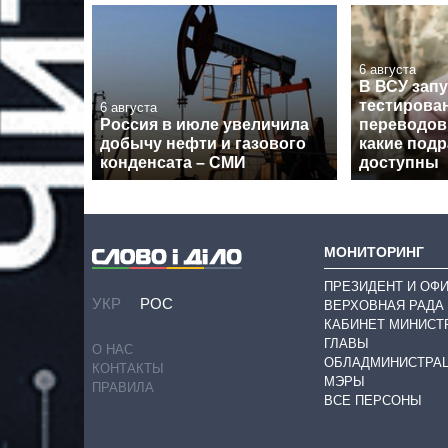
6 августа
В ВСУ зап
тестирова
6 августа
Россия в июле увеличила
переводов
добычу нефти и газового
какие под
конденсата – СМИ
доступны
МОНИТОРИНГ
ПРЕЗИДЕНТ И ОФ
УКР
РОС
ВЕРХОВНАЯ РАДА
КАБИНЕТ МИНИСТ
ГЛАВЫ
О НАС
ОБЛАДМИНИСТРА
КОНТАКТЫ
МЭРЫ
ПРАВИЛА
ВСЕ ПЕРСОНЫ